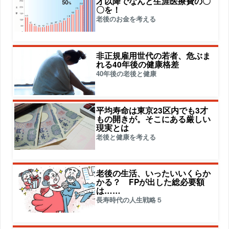
才以降でなんと生涯医療費の〇
〇を！
老後のお金を考える
非正規雇用世代の若者、危ぶま
れる40年後の健康格差
40年後の老後と健康
平均寿命は東京23区内でも3才
もの開きが。そこにある厳しい
現実とは
老後と健康を考える
老後の生活、いったいいくらか
かる？ FPが出した総必要額
は……
長寿時代の人生戦略５