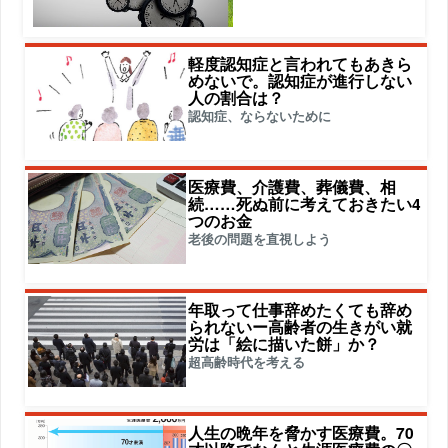
軽度認知症と言われてもあきら
めないで。認知症が進行しない
人の割合は？
認知症、ならないために
医療費、介護費、葬儀費、相
続……死ぬ前に考えておきたい4
つのお金
老後の問題を直視しよう
年取って仕事辞めたくても辞め
られないー高齢者の生きがい就
労は「絵に描いた餅」か？
超高齢時代を考える
人生の晩年を脅かす医療費。70