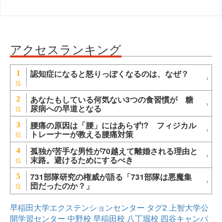
アクセスランキング
認知症になると怒りっぽくなるのは、なぜ？
1
あなたもしている何気ない3つの食習慣が 糖
2
尿病への早道となる
腰痛の原因は「腰」にはあらず!? フィジカル
3
トレーナーが教える腰痛対策
孤独が苦手な男性が70越えて離婚される理由と
4
末路。避けるためにするべき
731部隊研究の権威が語る「731部隊は悪魔集
5
団だったのか？」
早稲田大学エクステンションセンター
タグ2
上智大学公
開学習センター
中野校
早稲田校
八丁堀校
四谷キャンパ