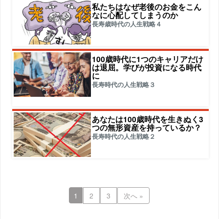
私たちはなぜ老後のお金をこん
なに心配してしまうのか
長寿歳時代の人生戦略４
100歳時代に1つのキャリアだけ
は退屈。学びが投資になる時代
に
長寿時代の人生戦略３
あなたは100歳時代を生きぬく3
つの無形資産を持っているか？
長寿時代の人生戦略２
1
2
3
次へ »