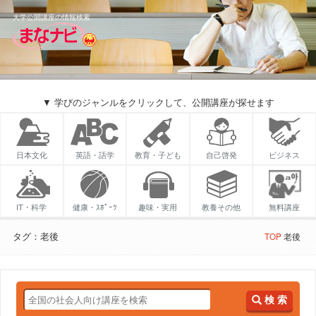
大学公開講座の情報検索
▼ 学びのジャンルをクリックして、公開講座が探せます
日本文化
英語・語学
教育・子ども
自己啓発
ビジネス
IT・科学
健康・ｽﾎﾟｰﾂ
趣味・実用
教養その他
無料講座
タグ：老後
TOP
老後
検 索