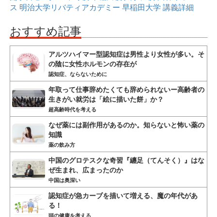
ス
明治大学リバティアカデミー
早稲田大学
講義詳細
おすすめ記事
アルツハイマー型認知症は男性より女性が多い。そ
の陰に女性ホルモンの存在が
認知症、ならないために
年取って仕事辞めたくても辞められないー高齢者の
生きがい就労は「絵に描いた餅」か？
超高齢時代を考える
なぜ薬には副作用があるのか。知らないと怖い薬の
知識
薬の飲み方
中国のグロテスクな奇習『纏足（てんそく）』はな
ぜ生まれ、広まったのか
中国は奥深い
認知症が急カーブを描いて増える、魔の年代があ
る！
頭の健康を考える