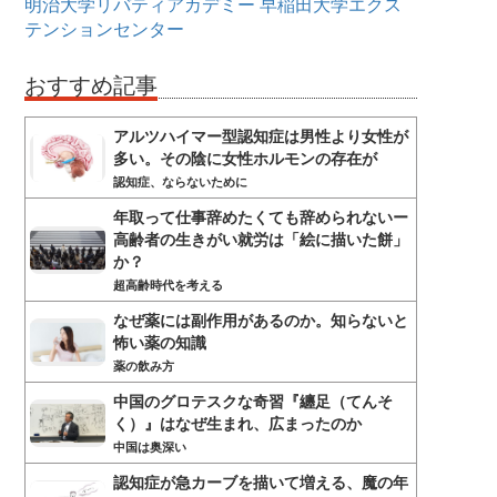
明治大学リバティアカデミー
早稲田大学エクス
テンションセンター
おすすめ記事
アルツハイマー型認知症は男性より女性が
多い。その陰に女性ホルモンの存在が
認知症、ならないために
年取って仕事辞めたくても辞められないー
高齢者の生きがい就労は「絵に描いた餅」
か？
超高齢時代を考える
なぜ薬には副作用があるのか。知らないと
怖い薬の知識
薬の飲み方
中国のグロテスクな奇習『纏足（てんそ
く）』はなぜ生まれ、広まったのか
中国は奥深い
認知症が急カーブを描いて増える、魔の年