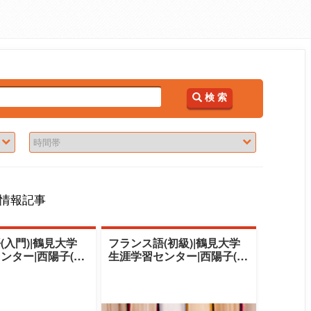
検 索
情報記事
(入門)|鶴見大学
フランス語(初級)|鶴見大学
ンター|西陽子(ニ
生涯学習センター|西陽子(ニ
学習院大学・中央
シヨウコ)学習院大学・中央
大学講師