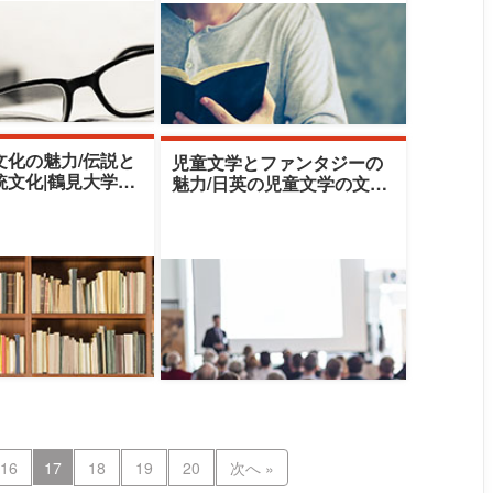
文化の魅力/伝説と
児童文学とファンタジーの
統文化|鶴見大学生
魅力/日英の児童文学の文化
ター|相良英明(サ
的背景を学ぶ|鶴見大学生涯
ア
学習センター|
16
17
18
19
20
次へ »