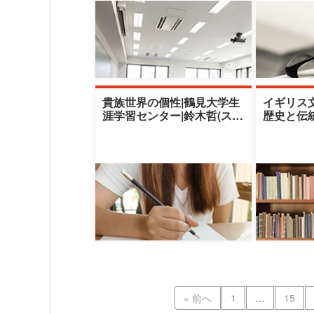
貴族世界の個性|鶴見大学生
イギリス
涯学習センター|鈴木哲(スズ
歴史と伝
キサトシ)日本大学講師
涯学習セン
ガラヒデ
« 前へ
1
…
15