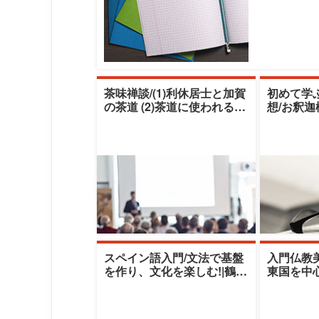
茶味禅談/(1)利休居士と加賀
初めて学
の茶道 (2)茶道に使われる掛
想/お釈
け軸 -禅語について-|鶴見
仏教まで
センター|
スペイン語入門/文法で基盤
入門仏教美
を作り、文化を楽しむ!|鶴見
東国を中心
大学生涯学習センター|時任
学習センタ
まり子(ト
ウケン