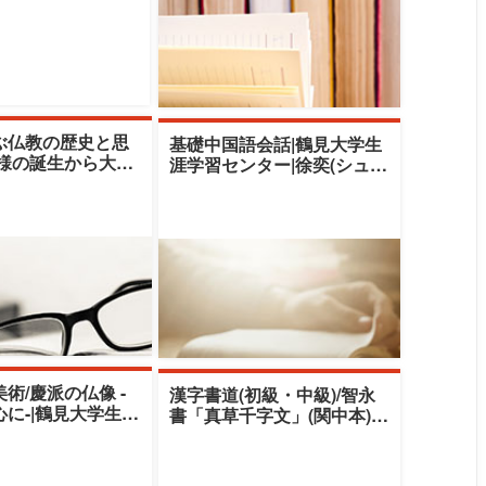
ぶ仏教の歴史と思
基礎中国語会話|鶴見大学生
迦様の誕生から大乗
涯学習センター|徐奕(シュー
|鶴見大学生涯学習
イー)国立東京工業高等専門
奥野
学校講師
術/慶派の仏像 -
漢字書道(初級・中級)/智永
に-|鶴見大学生涯
書「真草千字文」(関中本)を
ー|工藤健一(クド
習う(1)|鶴見大学生涯学習セ
ンタ