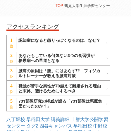
TOP
鶴見大学生涯学習センター
アクセスランキング
認知症になると怒りっぽくなるのは、なぜ？
1
あなたもしている何気ない3つの食習慣が
2
糖尿病への早道となる
腰痛の原因は「腰」にはあらず!? フィジカ
3
ルトレーナーが教える腰痛対策
孤独が苦手な男性が70越えて離婚される理由
4
と末路。避けるためにするべき
731部隊研究の権威が語る「731部隊は悪魔集
5
団だったのか？」
八丁堀校
早稲田大学
講義詳細
上智大学公開学習
センター
タグ2
四谷キャンパス
早稲田校
中野校