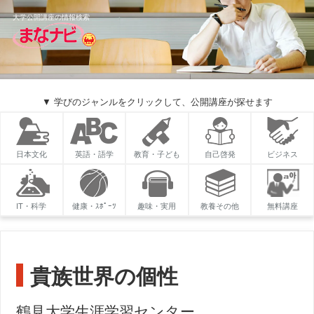
大学公開講座の情報検索
▼ 学びのジャンルをクリックして、公開講座が探せます
日本文化
英語・語学
教育・子ども
自己啓発
ビジネス
IT・科学
健康・ｽﾎﾟｰﾂ
趣味・実用
教養その他
無料講座
貴族世界の個性
鶴見大学生涯学習センター