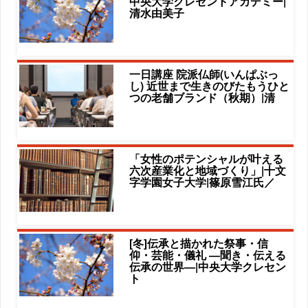
中央大学クレセントアカデミー|
清水由美子
一日講座 院派仏師(いんぱぶっ
し) 近世まで生きのびたもうひと
つの老舗ブランド（秋期）|清
「女性のポテンシャルが叶える
六次産業化と地域づくり」|十文
字学園女子大学|篠原雪江氏／
[冬]伝承と描かれた祭事・信
仰・芸能・儀礼 ―聞き・伝える
伝承の世界―|中央大学クレセン
ト