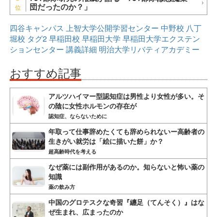
団だったのか？」
四谷キャンパス
上智大学公開学習センター
中野校
八丁
堀校
タグ2
早稲田校
早稲田大学
早稲田大学エクステン
ションセンター
講義詳細
明治大学リバティアカデミー
おすすめ記事
アルツハイマー型認知症は男性より女性が多い。そ
の陰に女性ホルモンの存在が
認知症、ならないために
年取って仕事辞めたくても辞められないー高齢者の
生きがい就労は「絵に描いた餅」か？
超高齢時代を考える
なぜ薬には副作用があるのか。知らないと怖い薬の
知識
薬の飲み方
中国のグロテスクな奇習『纏足（てんそく）』はな
ぜ生まれ、広まったのか