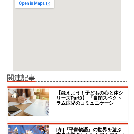
関連記事
【鍛えよう！子どもの心と体シ
リーズPart3】 「自閉スペクト
ラム症児のコミュニケーシ
[冬]『平家物語』の世界を遊ぶ|