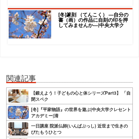
[冬]篆刻 （てんこく） ―自分の
書（画）の作品に自刻の印を押
してみませんか―|中央大学ク
関連記事
【鍛えよう！子どもの心と体シリーズPart3】 「自
閉スペク
[冬]『平家物語』の世界を遊ぶ|中央大学クレセント
アカデミー|清
一日講座 院派仏師(いんぱぶっし) 近世まで生きの
びたもうひとつ