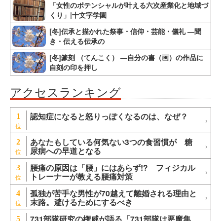
「女性のポテンシャルが叶える六次産業化と地域づ
くり」|十文字学園
[冬]伝承と描かれた祭事・信仰・芸能・儀礼 ―聞
き・伝える伝承の
[冬]篆刻 （てんこく） ―自分の書（画）の作品に
自刻の印を押し
アクセスランキング
認知症になると怒りっぽくなるのは、なぜ？
1
あなたもしている何気ない3つの食習慣が 糖
2
尿病への早道となる
腰痛の原因は「腰」にはあらず!? フィジカル
3
トレーナーが教える腰痛対策
孤独が苦手な男性が70越えて離婚される理由と
4
末路。避けるためにするべき
731部隊研究の権威が語る「731部隊は悪魔集
5