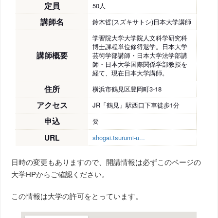
定員
50人
講師名
鈴木哲(スズキサトシ)日本大学講師
学習院大学大学院人文科学研究科
博士課程単位修得退学。日本大学
講師概要
芸術学部講師・日本大学法学部講
師・日本大学国際関係学部教授を
経て、現在日本大学講師。
住所
横浜市鶴見区豊岡町3-18
アクセス
JR「鶴見」駅西口下車徒歩1分
申込
要
URL
shogai.tsurumi-u...
日時の変更もありますので、開講情報は必ずこのページの
大学HPからご確認ください。
この情報は大学の許可をとっています。