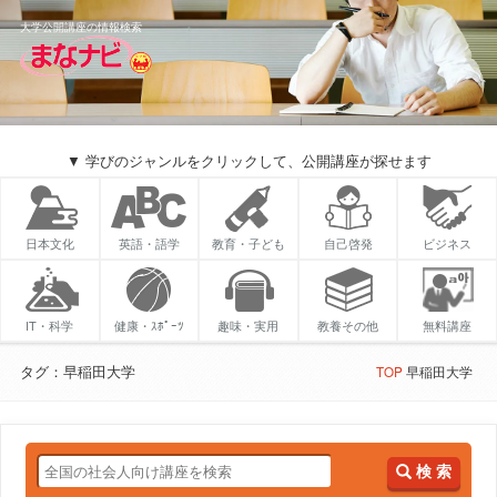
大学公開講座の情報検索
▼ 学びのジャンルをクリックして、公開講座が探せます
日本文化
英語・語学
教育・子ども
自己啓発
ビジネス
IT・科学
健康・ｽﾎﾟｰﾂ
趣味・実用
教養その他
無料講座
タグ：早稲田大学
TOP
早稲田大学
検 索