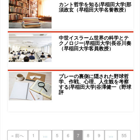
カント哲学を知る|早稲田大学|那
須政玄（早稲田大学名誉教授）
中世イスラーム世界の科学とテ
クノロジー|早稲田大学|長谷川奏
（早稲田大学客員教授）
プレーの裏側に隠された野球哲
学、作戦、心理、人生観を考察
する|早稲田大学|谷澤健一（野球
評
« 前へ
1
…
5
6
7
8
9
…
55