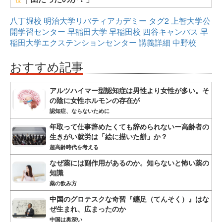
八丁堀校
明治大学リバティアカデミー
タグ2
上智大学公
開学習センター
早稲田大学
早稲田校
四谷キャンパス
早
稲田大学エクステンションセンター
講義詳細
中野校
おすすめ記事
アルツハイマー型認知症は男性より女性が多い。そ
の陰に女性ホルモンの存在が
認知症、ならないために
年取って仕事辞めたくても辞められないー高齢者の
生きがい就労は「絵に描いた餅」か？
超高齢時代を考える
なぜ薬には副作用があるのか。知らないと怖い薬の
知識
薬の飲み方
中国のグロテスクな奇習『纏足（てんそく）』はな
ぜ生まれ、広まったのか
中国は奥深い