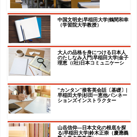
中国文明史|早稲田大学|鶴間和幸
（学習院大学教授）
大人の品格を身につける日本人
のたしなみ入門|早稲田大学|金子
理恵（(社)日本コミュニケーシ
“カンタン”接客英会話〔基礎〕|
早稲田大学|杉田一恵他パンネー
ションズインストラクター
山岳信仰―日本文化の根底を探
る|早稲田大学|鈴木正崇（慶應義