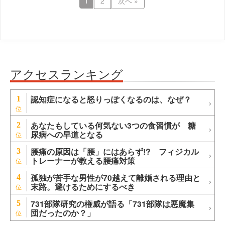
1
2
次へ »
アクセスランキング
認知症になると怒りっぽくなるのは、なぜ？
1
あなたもしている何気ない3つの食習慣が 糖
2
尿病への早道となる
腰痛の原因は「腰」にはあらず!? フィジカル
3
トレーナーが教える腰痛対策
孤独が苦手な男性が70越えて離婚される理由と
4
末路。避けるためにするべき
731部隊研究の権威が語る「731部隊は悪魔集
5
団だったのか？」