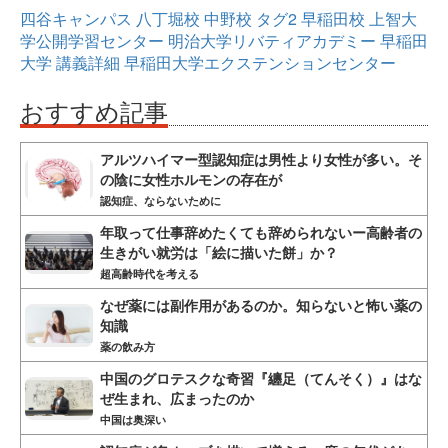
四谷キャンパス
八丁堀校
中野校
タグ2
早稲田校
上智大
学公開学習センター
明治大学リバティアカデミー
早稲田
大学
講義詳細
早稲田大学エクステンションセンター
おすすめ記事
アルツハイマー型認知症は男性より女性が多い。そ
の陰に女性ホルモンの存在が
認知症、ならないために
年取って仕事辞めたくても辞められないー高齢者の
生きがい就労は「絵に描いた餅」か？
超高齢時代を考える
なぜ薬には副作用があるのか。知らないと怖い薬の
知識
薬の飲み方
中国のグロテスクな奇習『纏足（てんそく）』はな
ぜ生まれ、広まったのか
中国は奥深い