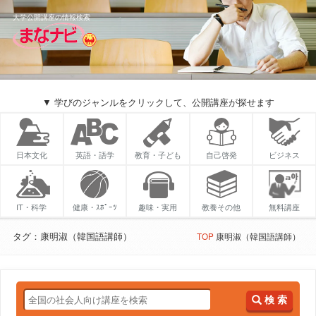
大学公開講座の情報検索
▼ 学びのジャンルをクリックして、公開講座が探せます
日本文化
英語・語学
教育・子ども
自己啓発
ビジネス
IT・科学
健康・ｽﾎﾟｰﾂ
趣味・実用
教養その他
無料講座
タグ：康明淑（韓国語講師）
TOP
康明淑（韓国語講師）
検 索