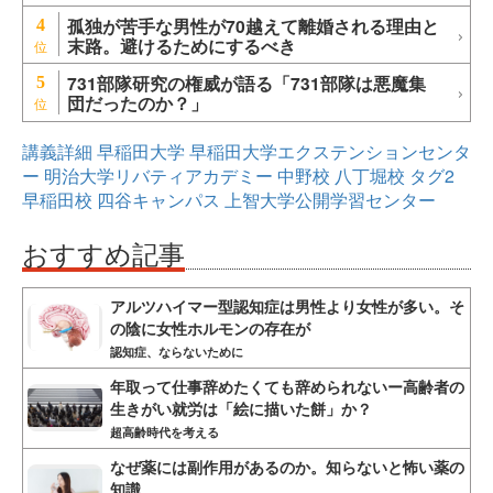
孤独が苦手な男性が70越えて離婚される理由と
4
末路。避けるためにするべき
731部隊研究の権威が語る「731部隊は悪魔集
5
団だったのか？」
講義詳細
早稲田大学
早稲田大学エクステンションセンタ
ー
明治大学リバティアカデミー
中野校
八丁堀校
タグ2
早稲田校
四谷キャンパス
上智大学公開学習センター
おすすめ記事
アルツハイマー型認知症は男性より女性が多い。そ
の陰に女性ホルモンの存在が
認知症、ならないために
年取って仕事辞めたくても辞められないー高齢者の
生きがい就労は「絵に描いた餅」か？
超高齢時代を考える
なぜ薬には副作用があるのか。知らないと怖い薬の
知識