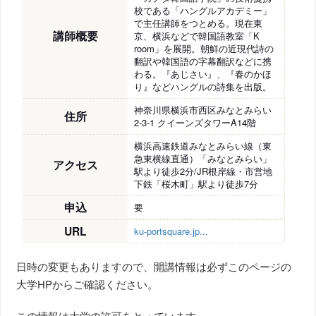
校である「ハングルアカデミー」
で主任講師をつとめる。現在東
講師概要
京、横浜などで韓国語教室「K
room」を展開。朝鮮の近現代詩の
翻訳や韓国語の字幕翻訳などに携
わる。『あじさい』、『春のかほ
り』などハングルの詩集を出版。
神奈川県横浜市西区みなとみらい
住所
2-3-1 クイーンズタワーA14階
横浜高速鉄道みなとみらい線（東
急東横線直通）「みなとみらい」
アクセス
駅より徒歩2分/JR根岸線・市営地
下鉄「桜木町」駅より徒歩7分
申込
要
URL
ku-portsquare.jp...
日時の変更もありますので、開講情報は必ずこのページの
大学HPからご確認ください。
この情報は大学の許可をとっています。