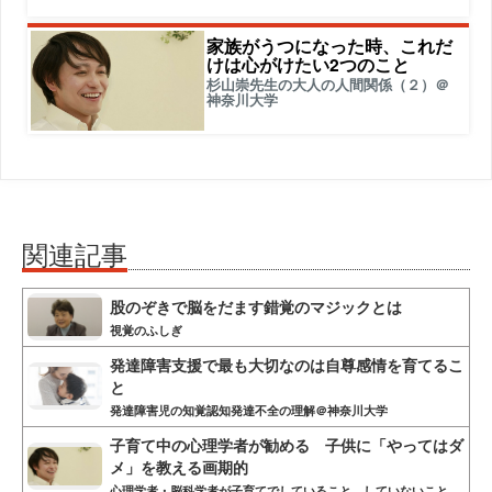
家族がうつになった時、これだ
けは心がけたい2つのこと
杉山崇先生の大人の人間関係（２）＠
神奈川大学
関連記事
股のぞきで脳をだます錯覚のマジックとは
視覚のふしぎ
発達障害支援で最も大切なのは自尊感情を育てるこ
と
発達障害児の知覚認知発達不全の理解＠神奈川大学
子育て中の心理学者が勧める 子供に「やってはダ
メ」を教える画期的
心理学者・脳科学者が子育てでしていること、していないこと