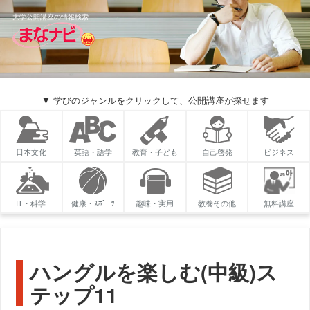
大学公開講座の情報検索
▼ 学びのジャンルをクリックして、公開講座が探せます
日本文化
英語・語学
教育・子ども
自己啓発
ビジネス
IT・科学
健康・ｽﾎﾟｰﾂ
趣味・実用
教養その他
無料講座
ハングルを楽しむ(中級)ス
テップ11