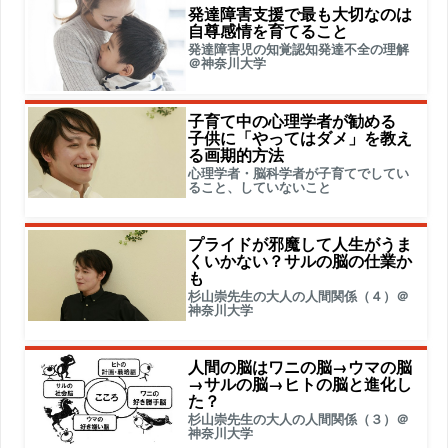
発達障害支援で最も大切なのは
自尊感情を育てること
発達障害児の知覚認知発達不全の理解
＠神奈川大学
子育て中の心理学者が勧める
子供に「やってはダメ」を教え
る画期的方法
心理学者・脳科学者が子育てでしてい
ること、していないこと
プライドが邪魔して人生がうま
くいかない？サルの脳の仕業か
も
杉山崇先生の大人の人間関係（４）＠
神奈川大学
人間の脳はワニの脳→ウマの脳
→サルの脳→ヒトの脳と進化し
た？
杉山崇先生の大人の人間関係（３）＠
神奈川大学