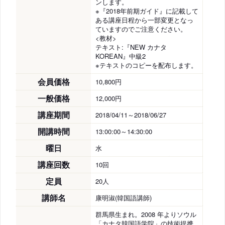
ンします。
※『2018年前期ガイド』に記載して
ある講座日程から一部変更となっ
ていますのでご注意ください。
<教材>
テキスト:『NEW カナタ
KOREAN』中級2
※テキストのコピーを配布します。
会員価格
10,800円
一般価格
12,000円
講座期間
2018/04/11～2018/06/27
開講時間
13:00:00～14:30:00
曜日
水
講座回数
10回
定員
20人
講師名
康明淑(韓国語講師)
群馬県生まれ。2008 年よりソウル
「カナタ韓国語学院」の技術提携