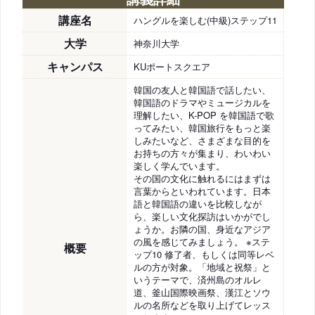
講座名
ハングルを楽しむ(中級)ステップ11
大学
神奈川大学
キャンパス
KUポートスクエア
韓国の友人と韓国語で話したい、
韓国語のドラマやミュージカルを
理解したい、K-POP を韓国語で歌
ってみたい、韓国旅行をもっと楽
しみたいなど、さまざまな目的を
お持ちの方々が集まり、わいわい
楽しく学んでいます。
その国の文化に触れるにはまずは
言葉からといわれています。日本
語と韓国語の違いを比較しなが
ら、楽しい文化探訪はいかがでし
ょうか。お隣の国、身近なアジア
の風を感じてみましょう。 ※ステ
概要
ップ10 修了者、もしくは同等レベ
ルの方が対象。「地域と祝祭」と
いうテーマで、済州島のオルレ
道、釜山国際映画祭、漢江とソウ
ルの名所などを取り上げてレッス