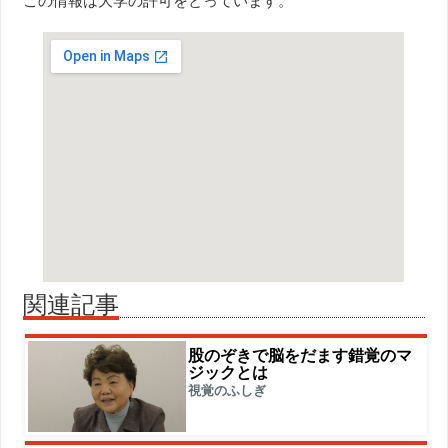
関連記事
股のぞきで脳をだます錯覚のマ
ジックとは
視覚のふしぎ