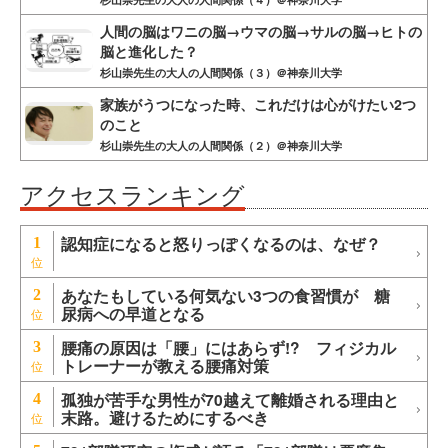
人間の脳はワニの脳→ウマの脳→サルの脳→ヒトの
脳と進化した？
杉山崇先生の大人の人間関係（３）＠神奈川大学
家族がうつになった時、これだけは心がけたい2つ
のこと
杉山崇先生の大人の人間関係（２）＠神奈川大学
アクセスランキング
認知症になると怒りっぽくなるのは、なぜ？
1
あなたもしている何気ない3つの食習慣が 糖
2
尿病への早道となる
腰痛の原因は「腰」にはあらず!? フィジカル
3
トレーナーが教える腰痛対策
孤独が苦手な男性が70越えて離婚される理由と
4
末路。避けるためにするべき