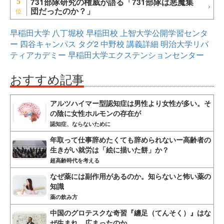
731部隊研究の権威が語る「731部隊は悪魔集
5
団だったのか？」
早稲田大学
八丁堀校
早稲田校
上智大学公開学習センタ
ー
四谷キャンパス
タグ2
中野校
講義詳細
明治大学リバ
ティアカデミー
早稲田大学エクステンションセンター
おすすめ記事
アルツハイマー型認知症は男性より女性が多い。そ
の陰に女性ホルモンの存在が
認知症、ならないために
年取って仕事辞めたくても辞められないー高齢者の
生きがい就労は「絵に描いた餅」か？
超高齢時代を考える
なぜ薬には副作用があるのか。知らないと怖い薬の
知識
薬の飲み方
中国のグロテスクな奇習『纏足（てんそく）』はな
ぜ生まれ、広まったのか