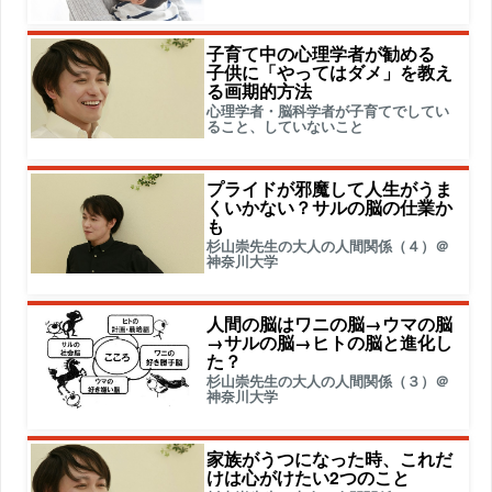
子育て中の心理学者が勧める
子供に「やってはダメ」を教え
る画期的方法
心理学者・脳科学者が子育てでしてい
ること、していないこと
プライドが邪魔して人生がうま
くいかない？サルの脳の仕業か
も
杉山崇先生の大人の人間関係（４）＠
神奈川大学
人間の脳はワニの脳→ウマの脳
→サルの脳→ヒトの脳と進化し
た？
杉山崇先生の大人の人間関係（３）＠
神奈川大学
家族がうつになった時、これだ
けは心がけたい2つのこと