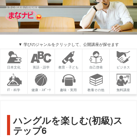
大学公開講座の情報検索
▼ 学びのジャンルをクリックして、公開講座が探せます
日本文化
英語・語学
教育・子ども
自己啓発
ビジネス
IT・科学
健康・ｽﾎﾟｰﾂ
趣味・実用
教養その他
無料講座
ハングルを楽しむ(初級)ス
テップ6