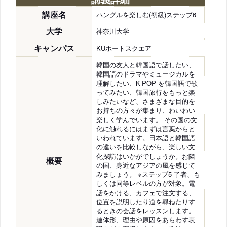
講座名
ハングルを楽しむ(初級)ステップ6
大学
神奈川大学
キャンパス
KUポートスクエア
韓国の友人と韓国語で話したい、
韓国語のドラマやミュージカルを
理解したい、K-POP を韓国語で歌
ってみたい、韓国旅行をもっと楽
しみたいなど、さまざまな目的を
お持ちの方々が集まり、わいわい
楽しく学んでいます。 その国の文
化に触れるにはまずは言葉からと
いわれています。日本語と韓国語
の違いを比較しながら、楽しい文
化探訪はいかがでしょうか。お隣
概要
の国、身近なアジアの風を感じて
みましょう。 ※ステップ5 了者、も
しくは同等レベルの方が対象。電
話をかける、カフェで注文する、
位置を説明したり道を尋ねたりす
るときの会話をレッスンします。
連体形、理由や原因をあらわす表