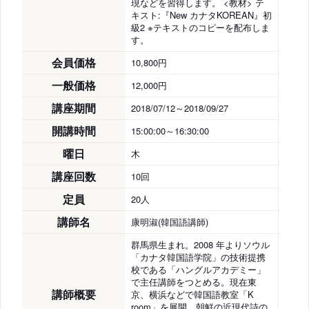
現などを習得します。 <教材> テ
キスト:『New カナタKOREAN』初
級2 ※テキストのコピーを配布しま
す。
会員価格
10,800円
一般価格
12,000円
講座期間
2018/07/12～2018/09/27
開講時間
15:00:00～16:30:00
曜日
木
講座回数
10回
定員
20人
講師名
康明淑(韓国語講師)
群馬県生まれ。2008 年よりソウル
「カナタ韓国語学院」の技術提携
校である「ハングルアカデミー」
で主任講師をつとめる。現在東
講師概要
京、横浜などで韓国語教室「K
room」を展開。朝鮮の近現代詩の