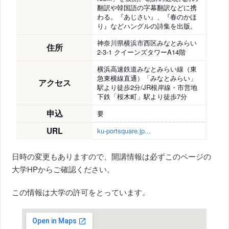
翻訳や韓国語の字幕翻訳などに携
わる。『あじさい』、『春のかほ
り』などハングルの詩集を出版。
神奈川県横浜市西区みなとみらい
住所
2-3-1 クイーンズタワーA14階
横浜高速鉄道みなとみらい線（東
急東横線直通）「みなとみらい」
アクセス
駅より徒歩2分/JR根岸線・市営地
下鉄「桜木町」駅より徒歩7分
申込
要
URL
ku-portsquare.jp...
日時の変更もありますので、開講情報は必ずこのページの
大学HPからご確認ください。
この情報は大学の許可をとっています。