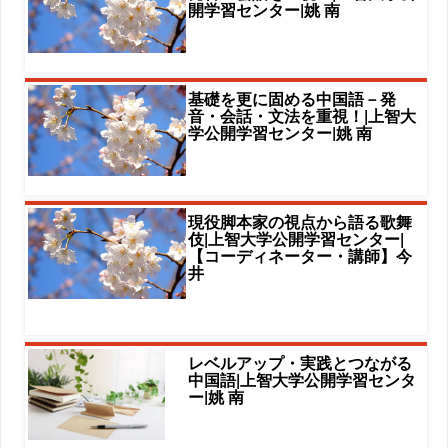
開学習センター|姚 南
基礎を更に固める中国語－発
音・会話・文法を重視！|上智大
学公開学習センター|姚 南
現役脚本家の視点から語る歌舞
伎|上智大学公開学習センター|
【コーディネーター・講師】今
井
レベルアップ・実践とつながる
中国語|上智大学公開学習センタ
ー|姚 南