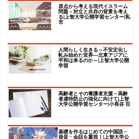
原点から考える現代イスラーム
問題－対立と共存の背景を考え
る|上智大学公開学習センター|私
市
人間らしく生きる～不安定化し
軋み始めた世界―北東アジアに
平和は来るのか～|上智大学公開
学習
高齢者とその養護者支援－高齢
者虐待防止の強化に向けて|上智
大学公開学習センター|小長谷 百
基礎を作るはじめての中国語－
発音・会話を重視！|上智大学公