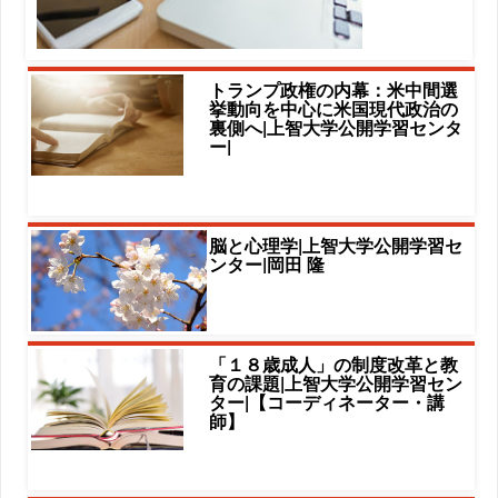
トランプ政権の内幕：米中間選
挙動向を中心に米国現代政治の
裏側へ|上智大学公開学習センタ
ー|
脳と心理学|上智大学公開学習セ
ンター|岡田 隆
「１８歳成人」の制度改革と教
育の課題|上智大学公開学習セン
ター|【コーディネーター・講
師】