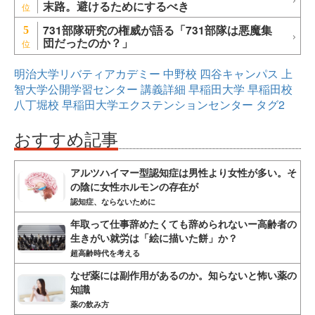
末路。避けるためにするべき
731部隊研究の権威が語る「731部隊は悪魔集
5
団だったのか？」
明治大学リバティアカデミー
中野校
四谷キャンパス
上
智大学公開学習センター
講義詳細
早稲田大学
早稲田校
八丁堀校
早稲田大学エクステンションセンター
タグ2
おすすめ記事
アルツハイマー型認知症は男性より女性が多い。そ
の陰に女性ホルモンの存在が
認知症、ならないために
年取って仕事辞めたくても辞められないー高齢者の
生きがい就労は「絵に描いた餅」か？
超高齢時代を考える
なぜ薬には副作用があるのか。知らないと怖い薬の
知識
薬の飲み方