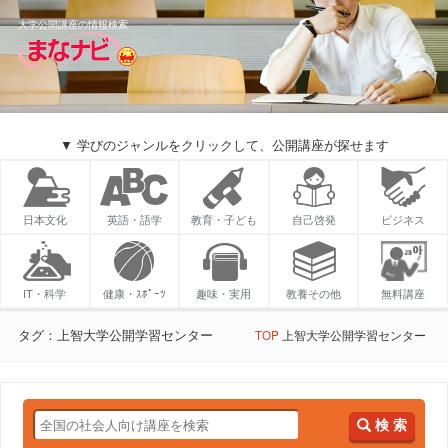
大学公開講座の情報検索
▼ 学びのジャンルをクリックして、公開講座が探せます
日本文化
英語・語学
教育・子ども
自己啓発
ビジネス
IT・科学
健康・ｽﾎﾟｰﾂ
趣味・実用
教養その他
無料講座
タグ：上智大学公開学習センター
TOP
上智大学公開学習センター
検 索