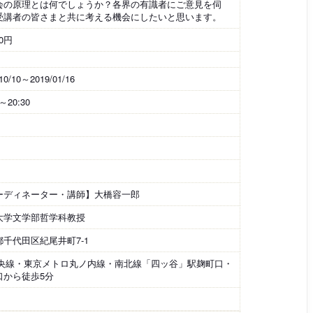
会の原理とは何でしょうか？各界の有識者にご意見を伺
受講者の皆さまと共に考える機会にしたいと思います。
00円
10/10～2019/01/16
0～20:30
ーディネーター・講師】大橋容一郎
大学文学部哲学科教授
都千代田区紀尾井町7-1
中央線・東京メトロ丸ノ内線・南北線「四ッ谷」駅麹町口・
口から徒歩5分