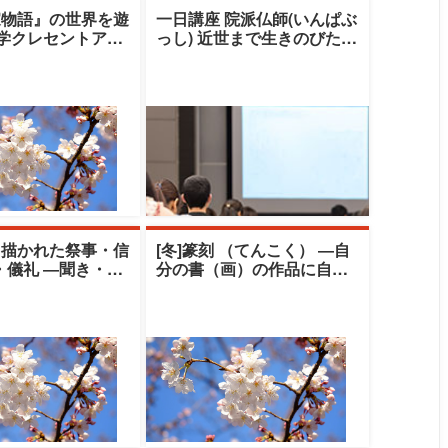
家物語』の世界を遊
一日講座 院派仏師(いんぱぶ
大学クレセントアカ
っし) 近世まで生きのびたも
清水由美子
うひとつの老舗ブランド
（秋期）|清
と描かれた祭事・信
[冬]篆刻 （てんこく） ―自
・儀礼 ―聞き・伝
分の書（画）の作品に自刻
の世界―|中央大学
の印を押してみませんか―|
ト
中央大学ク