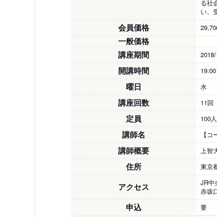
る社
い、
会員価格
29,7
一般価格
講座期間
2018/
開講時間
19:0
曜日
水
講座回数
11回
定員
100人
講師名
【コ
講師概要
上智
住所
東京
JR
アクセス
赤坂
申込
要