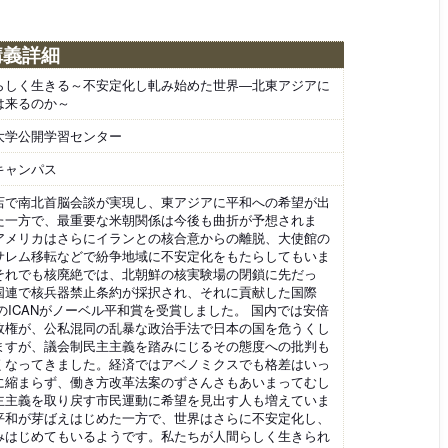
講義詳細
らしく生きる～不安定化し軋み始めた世界―北東アジアに
は来るのか～
大学公開学習センター
キャンパス
店で南北首脳会談が実現し、東アジアに平和への希望が出
た一方で、最重要な米朝関係は今後も曲折が予想されま
アメリカはさらにイランとの核合意からの離脱、大使館の
サレム移転などで紛争地域に不安定化をもたらしてもいま
それでも核廃絶では、北朝鮮の核実験場の閉鎖に先だっ
国連で核兵器禁止条約が採択され、それに貢献した国際
OのICANがノーベル平和賞を受賞しました。 国内では安倍
政権が、公私混同の乱暴な政治手法で日本の国を危うくし
ますが、議会制民主主義を踏みにじるその態度への批判も
くなってきました。経済ではアベノミクスでも格差はいっ
に縮まらず、働き方改革法案のずさんさもあいまってむし
主主義を取り戻す市民運動に希望を見出す人も増えていま
平和が芽ばえはじめた一方で、世界はさらに不安定化し、
みはじめてもいるようです。私たちが人間らしく生きられ