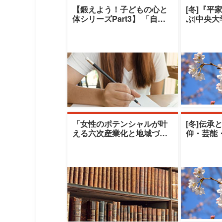
【鍛えよう！子どもの心と
[冬]『平
体シリーズPart3】 「自閉
ぶ|中央
スペクトラム症児のコミュ
デミー|
ニケーシ
「女性のポテンシャルが叶
[冬]伝承
える六次産業化と地域づく
仰・芸能
り」|十文字学園女子大学|篠
える伝承
原雪江氏／
クレセン