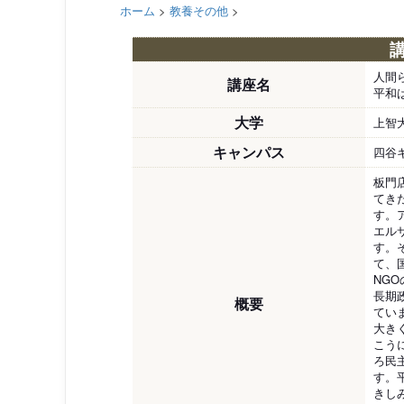
ホーム
>
教養その他
>
人間
講座名
平和
大学
上智
キャンパス
四谷
板門
てき
す。
エル
す。
て、
NG
長期
概要
てい
大き
こう
ろ民
す。
きし