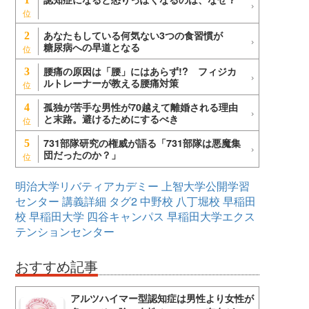
あなたもしている何気ない3つの食習慣が
2
糖尿病への早道となる
腰痛の原因は「腰」にはあらず!? フィジカ
3
ルトレーナーが教える腰痛対策
孤独が苦手な男性が70越えて離婚される理由
4
と末路。避けるためにするべき
731部隊研究の権威が語る「731部隊は悪魔集
5
団だったのか？」
明治大学リバティアカデミー
上智大学公開学習
センター
講義詳細
タグ2
中野校
八丁堀校
早稲田
校
早稲田大学
四谷キャンパス
早稲田大学エクス
テンションセンター
おすすめ記事
アルツハイマー型認知症は男性より女性が