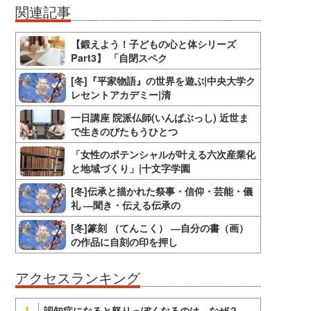
関連記事
【鍛えよう！子どもの心と体シリーズ
Part3】 「自閉スペク
[冬]『平家物語』の世界を遊ぶ|中央大学ク
レセントアカデミー|清
一日講座 院派仏師(いんぱぶっし) 近世ま
で生きのびたもうひとつ
「女性のポテンシャルが叶える六次産業化
と地域づくり」|十文字学園
[冬]伝承と描かれた祭事・信仰・芸能・儀
礼 ―聞き・伝える伝承の
[冬]篆刻 （てんこく） ―自分の書（画）
の作品に自刻の印を押し
アクセスランキング
認知症になると怒りっぽくなるのは、なぜ？
1