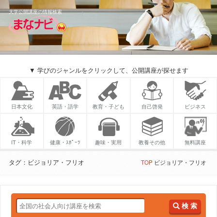
大学公開講座の情報検索
▼ 学びのジャンルをクリックして、公開講座が探せます
日本文化
英語・語学
教育・子ども
自己啓発
ビジネス
IT・科学
健康・ｽﾎﾟｰﾂ
趣味・実用
教養その他
無料講座
タグ：ビジョリア・フリオ
TOP
ビジョリア・フリオ
検 索