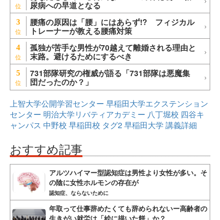
尿病への早道となる
腰痛の原因は「腰」にはあらず!? フィジカル
3
トレーナーが教える腰痛対策
孤独が苦手な男性が70越えて離婚される理由と
4
末路。避けるためにするべき
731部隊研究の権威が語る「731部隊は悪魔集
5
団だったのか？」
上智大学公開学習センター
早稲田大学エクステンション
センター
明治大学リバティアカデミー
八丁堀校
四谷キ
ャンパス
中野校
早稲田校
タグ2
早稲田大学
講義詳細
おすすめ記事
アルツハイマー型認知症は男性より女性が多い。そ
の陰に女性ホルモンの存在が
認知症、ならないために
年取って仕事辞めたくても辞められないー高齢者の
生きがい就労は「絵に描いた餅」か？