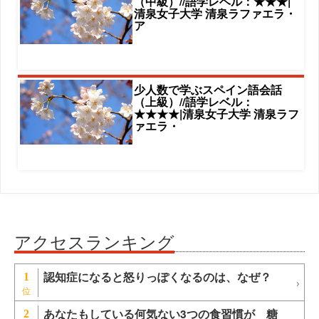
（中級）//語学レベル：★★★|
清泉女子大学 清泉ラファエラ・
ア
少人数で学ぶスペイン語会話
（上級）//語学レベル：
★★★★|清泉女子大学 清泉ラフ
ァエラ・
アクセスランキング
認知症になると怒りっぽくなるのは、なぜ？
1
あなたもしている何気ない3つの食習慣が 糖
2