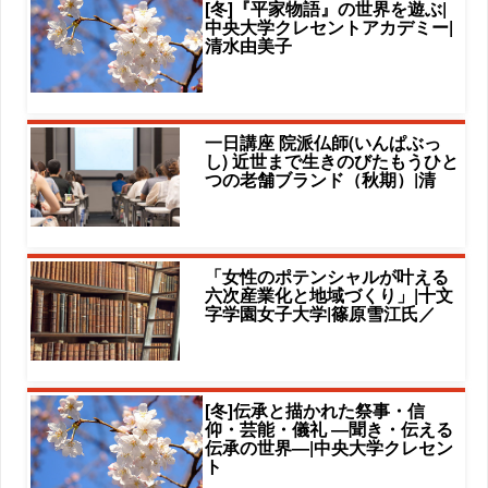
[冬]『平家物語』の世界を遊ぶ|
中央大学クレセントアカデミー|
清水由美子
一日講座 院派仏師(いんぱぶっ
し) 近世まで生きのびたもうひと
つの老舗ブランド（秋期）|清
「女性のポテンシャルが叶える
六次産業化と地域づくり」|十文
字学園女子大学|篠原雪江氏／
[冬]伝承と描かれた祭事・信
仰・芸能・儀礼 ―聞き・伝える
伝承の世界―|中央大学クレセン
ト