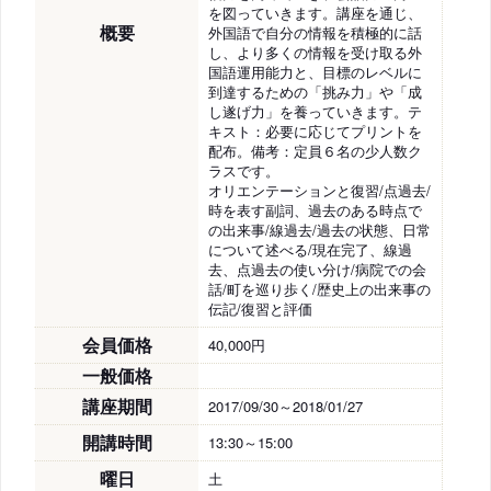
を図っていきます。講座を通じ、
概要
外国語で自分の情報を積極的に話
し、より多くの情報を受け取る外
国語運用能力と、目標のレベルに
到達するための「挑み力」や「成
し遂げ力」を養っていきます。テ
キスト：必要に応じてプリントを
配布。備考：定員６名の少人数ク
ラスです。
オリエンテーションと復習/点過去/
時を表す副詞、過去のある時点で
の出来事/線過去/過去の状態、日常
について述べる/現在完了、線過
去、点過去の使い分け/病院での会
話/町を巡り歩く/歴史上の出来事の
伝記/復習と評価
会員価格
40,000円
一般価格
講座期間
2017/09/30～2018/01/27
開講時間
13:30～15:00
曜日
土