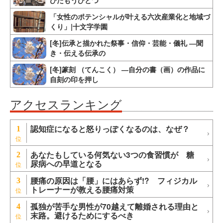
びたもうひとつ
「女性のポテンシャルが叶える六次産業化と地域づ
くり」|十文字学園
[冬]伝承と描かれた祭事・信仰・芸能・儀礼 ―聞
き・伝える伝承の
[冬]篆刻 （てんこく） ―自分の書（画）の作品に
自刻の印を押し
アクセスランキング
認知症になると怒りっぽくなるのは、なぜ？
1
あなたもしている何気ない3つの食習慣が 糖
2
尿病への早道となる
腰痛の原因は「腰」にはあらず!? フィジカル
3
トレーナーが教える腰痛対策
孤独が苦手な男性が70越えて離婚される理由と
4
末路。避けるためにするべき