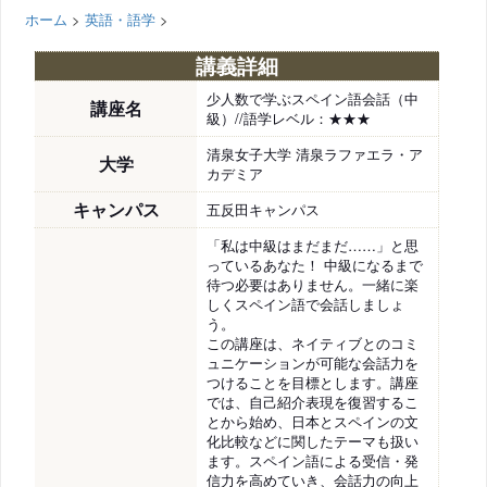
ホーム
>
英語・語学
>
講義詳細
少人数で学ぶスペイン語会話（中
講座名
級）//語学レベル：★★★
清泉女子大学 清泉ラファエラ・ア
大学
カデミア
キャンパス
五反田キャンパス
「私は中級はまだまだ……」と思
っているあなた！ 中級になるまで
待つ必要はありません。一緒に楽
しくスペイン語で会話しましょ
う。
この講座は、ネイティブとのコミ
ュニケーションが可能な会話力を
つけることを目標とします。講座
では、自己紹介表現を復習するこ
とから始め、日本とスペインの文
化比較などに関したテーマも扱い
ます。スペイン語による受信・発
信力を高めていき、会話力の向上