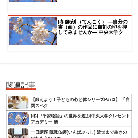
[冬]篆刻 （てんこく） ―自分の
書（画）の作品に自刻の印を押
してみませんか―|中央大学ク
関連記事
【鍛えよう！子どもの心と体シリーズPart3】 「自
閉スペク
[冬]『平家物語』の世界を遊ぶ|中央大学クレセント
アカデミー|清
一日講座 院派仏師(いんぱぶっし) 近世まで生きの