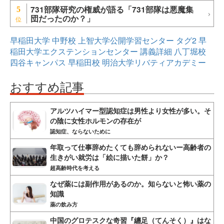
731部隊研究の権威が語る「731部隊は悪魔集
5
団だったのか？」
早稲田大学
中野校
上智大学公開学習センター
タグ2
早
稲田大学エクステンションセンター
講義詳細
八丁堀校
四谷キャンパス
早稲田校
明治大学リバティアカデミー
おすすめ記事
アルツハイマー型認知症は男性より女性が多い。そ
の陰に女性ホルモンの存在が
認知症、ならないために
年取って仕事辞めたくても辞められないー高齢者の
生きがい就労は「絵に描いた餅」か？
超高齢時代を考える
なぜ薬には副作用があるのか。知らないと怖い薬の
知識
薬の飲み方
中国のグロテスクな奇習『纏足（てんそく）』はな