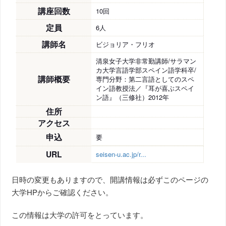
講座回数
10回
定員
6人
講師名
ビジョリア・フリオ
清泉女子大学非常勤講師/サラマン
カ大学言語学部スペイン語学科卒/
講師概要
専門分野：第二言語としてのスペ
イン語教授法／『耳が喜ぶスペイ
ン語』（三修社）2012年
住所
アクセス
申込
要
URL
seisen-u.ac.jp/r...
日時の変更もありますので、開講情報は必ずこのページの
大学HPからご確認ください。
この情報は大学の許可をとっています。