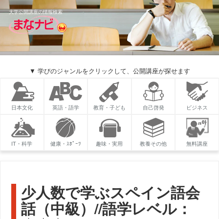
大学公開講座の情報検索
▼ 学びのジャンルをクリックして、公開講座が探せます
日本文化
英語・語学
教育・子ども
自己啓発
ビジネス
IT・科学
健康・ｽﾎﾟｰﾂ
趣味・実用
教養その他
無料講座
少人数で学ぶスペイン語会
話（中級）//語学レベル：