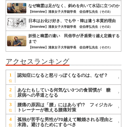
なぜ幽霊は足がなく、斜めを向いて水辺に立つのか
【Interview】清泉女子大学副学長 佐伯孝弘先生（その3）
日本はお化け好き、でも中・韓は違う本質的理由
【Interview】清泉女子大学副学長 佐伯孝弘先生（その2）
妖怪と幽霊の違い 民俗学が矛盾乗り越え定義する
まで
【Interview】清泉女子大学副学長 佐伯孝弘先生（その1）
アクセスランキング
認知症になると怒りっぽくなるのは、なぜ？
1
あなたもしている何気ない3つの食習慣が 糖
2
尿病への早道となる
腰痛の原因は「腰」にはあらず!? フィジカル
3
トレーナーが教える腰痛対策
孤独が苦手な男性が70越えて離婚される理由と
4
末路。避けるためにするべき