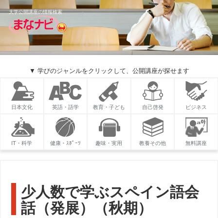
大学公開講座の情報検索
▼ 学びのジャンルをクリックして、公開講座が探せます
日本文化
英語・語学
教育・子ども
自己啓発
ビジネス
IT・科学
健康・ｽﾎﾟｰﾂ
趣味・実用
教養その他
無料講座
少人数で学ぶスペイン語会
話（発展）（秋期）