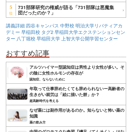
731部隊研究の権威が語る「731部隊は悪魔集
5
団だったのか？」
講義詳細
四谷キャンパス
中野校
明治大学リバティアカ
デミー
早稲田校
タグ2
早稲田大学エクステンションセン
ター
八丁堀校
早稲田大学
上智大学公開学習センター
おすすめ記事
アルツハイマー型認知症は男性より女性が多い。そ
の陰に女性ホルモンの存在が
認知症、ならないために
年取って仕事辞めたくても辞められないー高齢者の
生きがい就労は「絵に描いた餅」か？
超高齢時代を考える
なぜ薬には副作用があるのか。知らないと怖い薬の
知識
薬の飲み方
中国のグロテスクな奇習『纏足（てんそく）』はな