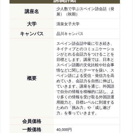
少人数で学ぶスペイン語会話（発
講座名
展）（秋期）
大学
清泉女子大学
キャンパス
品川キャンパス
スペイン語会話中級に引き続き、
ネイティブとのコミュニケーショ
ンがとれる会話力をつけることを
目標とします。講座では、日本と
スペイン語圏の文化比較や社会事
情などに関したテーマを扱い、ス
ペイン語による受信・発信力を高
概要
めていき、会話力を自然に伸ばし
ていきます。講座を通じ、外国語
で自分の情報を積極的に話し、よ
り多くの情報を受け取る外国語運
用能力と、目標レベルに到達する
ための「挑み力」や「成し遂げ
力」を養っていきます。
会員価格
一般価格
40,000円