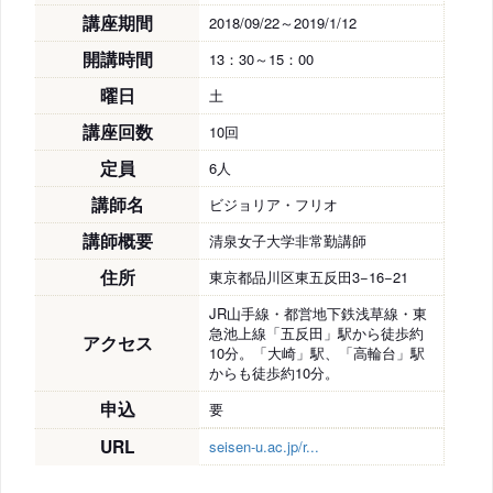
講座期間
2018/09/22～2019/1/12
開講時間
13：30～15：00
曜日
土
講座回数
10回
定員
6人
講師名
ビジョリア・フリオ
講師概要
清泉女子大学非常勤講師
住所
東京都品川区東五反田3−16−21
JR山手線・都営地下鉄浅草線・東
急池上線「五反田」駅から徒歩約
アクセス
10分。「大崎」駅、「高輪台」駅
からも徒歩約10分。
申込
要
URL
seisen-u.ac.jp/r...