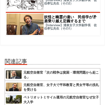
伯孝弘先生（その2）
妖怪と幽霊の違い 民俗学が矛
盾乗り越え定義するまで
【Interview】清泉女子大学副学長 佐
伯孝弘先生（その1）
関連記事
元航空自衛官「次の戦争は貧困・環境問題から起こ
る」
元航空自衛官、女子大で平和教育と男女平等の洗礼
を受ける
ペトリオットミサイル運用の元航空自衛官なぜ女子
大入学