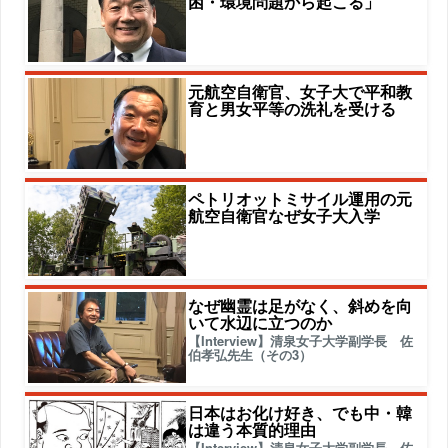
困・環境問題から起こる」
元航空自衛官、女子大で平和教
育と男女平等の洗礼を受ける
ペトリオットミサイル運用の元
航空自衛官なぜ女子大入学
なぜ幽霊は足がなく、斜めを向
いて水辺に立つのか
【Interview】清泉女子大学副学長 佐
伯孝弘先生（その3）
日本はお化け好き、でも中・韓
は違う本質的理由
【Interview】清泉女子大学副学長 佐