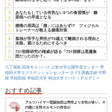
あなたもしている何気ない3つの食習慣が 糖
2
尿病への早道となる
腰痛の原因は「腰」にはあらず!? フィジカル
3
トレーナーが教える腰痛対策
孤独が苦手な男性が70越えて離婚される理由と
4
末路。避けるためにするべき
731部隊研究の権威が語る「731部隊は悪魔集
5
団だったのか？」
八丁堀校
四谷キャンパス
上智大学公開学習センター
早
稲田大学エクステンションセンター
タグ2
講義詳細
中野
校
早稲田校
早稲田大学
明治大学リバティアカデミー
おすすめ記事
アルツハイマー型認知症は男性より女性が多い。そ
の陰に女性ホルモンの存在が