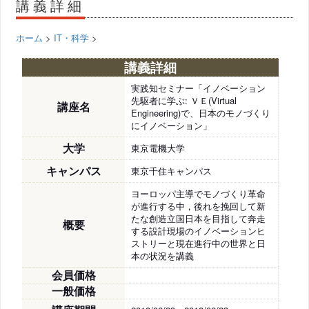
講義詳細
ホーム
>
IT・科学
>
講義詳細
実践知セミナー「イノベーション
先駆者に学ぶ: ＶＥ(Virtual
講座名
Engineering)で、日本のモノづくり
にイノベーション」
大学
東京電機大学
キャンパス
東京千住キャンパス
ヨーロッパ主導でモノづくり革命
が進行する中，後れを挽回して新
たな創造立国日本を目指して奔走
概要
する設計現場のイノベーションヒ
ストリーと現在進行中の世界と日
本の状況を講義
会員価格
一般価格