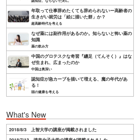
認知症、ならないために
年取って仕事辞めたくても辞められないー高齢者の
生きがい就労は「絵に描いた餅」か？
超高齢時代を考える
なぜ薬には副作用があるのか。知らないと怖い薬の
知識
薬の飲み方
中国のグロテスクな奇習『纏足（てんそく）』はな
ぜ生まれ、広まったのか
中国は奥深い
認知症が急カーブを描いて増える、魔の年代があ
る！
頭の健康を考える
What's New
2018/8/3 上智大学の講座が掲載されました
2018/7/13 清泉女子大学の講座が掲載されました