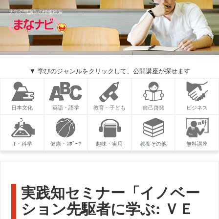
大学公開講座の情報検索
▼ 学びのジャンルをクリックして、公開講座が探せます
日本文化
英語・語学
教育・子ども
自己啓発
ビジネス
IT・科学
健康・ｽﾎﾟｰﾂ
趣味・実用
教養その他
無料講座
実践知セミナー「イノベー
ション先駆者に学ぶ: ＶＥ