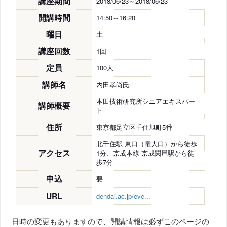
講座期間
2018/06/23～2018/06/23
開講時間
14:50～16:20
曜日
土
講座回数
1回
定員
100人
講師名
内田孝尚氏
本田技術研究所シニアエキスパー
講師概要
ト
住所
東京都足立区千住旭町5番
北千住駅 東口（電大口）から徒歩
アクセス
1分、京成本線 京成関屋駅から徒
歩7分
申込
要
URL
dendai.ac.jp/eve...
日時の変更もありますので、開講情報は必ずこのページの