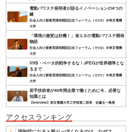
電動パワステ発明者が語るイノベーションの4つの
鍵
社会人向け新教育課程開設記念フォーラム（その3）＠東京電機
大学
「環境の激変は好機！」省エネの電動パワステ開発
物語
社会人向け新教育課程開設記念フォーラム（その2）＠東京電機
大学
VHS・ベータ的戦争するな！JPEGが世界標準とな
るまで
社会人向け新教育課程開設記念フォーラム（その1）＠東京電機
大学
若手技術者が40年間企業で働くために今、必要な
知識とは
【Interview】東京電機大学工学部第二部長 佐藤太一教授
アクセスランキング
認知症になると怒りっぽくなるのは、なぜ？
1