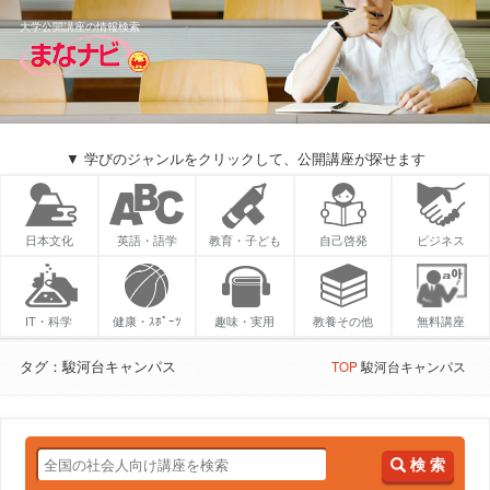
大学公開講座の情報検索
▼ 学びのジャンルをクリックして、公開講座が探せます
日本文化
英語・語学
教育・子ども
自己啓発
ビジネス
IT・科学
健康・ｽﾎﾟｰﾂ
趣味・実用
教養その他
無料講座
タグ：駿河台キャンパス
TOP
駿河台キャンパス
検 索