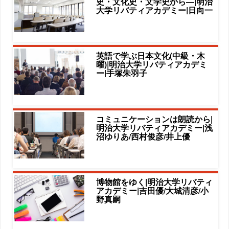
史・文化史・文学史から―|明治
大学リバティアカデミー|日向一
英語で学ぶ日本文化(中級・木
曜)|明治大学リバティアカデミ
ー|手塚朱羽子
コミュニケーションは朗読から|
明治大学リバティアカデミー|浅
沼ゆりあ/西村俊彦/井上優
博物館をゆく|明治大学リバティ
アカデミー|吉田優/大城清彦/小
野真嗣