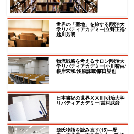
世界の「聖地」を旅する|明治大
学リバティアカデミー|立野正裕/
越川芳明
物流戦略を考えるサロン|明治大
学リバティアカデミー|小川智由/
根岸宏和/浅原諒蔵/藤田昱也
日本書紀の世界ⅩⅩⅢ|明治大学
リバティアカデミー|吉村武彦
源氏物語を読み直す(15)―歴