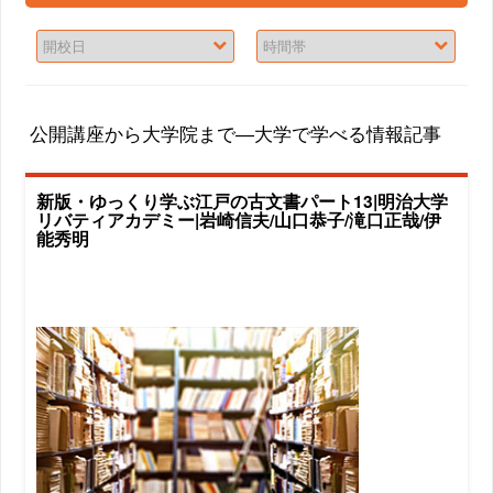
公開講座から大学院まで―大学で学べる情報記事
新版・ゆっくり学ぶ江戸の古文書パート13|明治大学
リバティアカデミー|岩崎信夫/山口恭子/滝口正哉/伊
能秀明