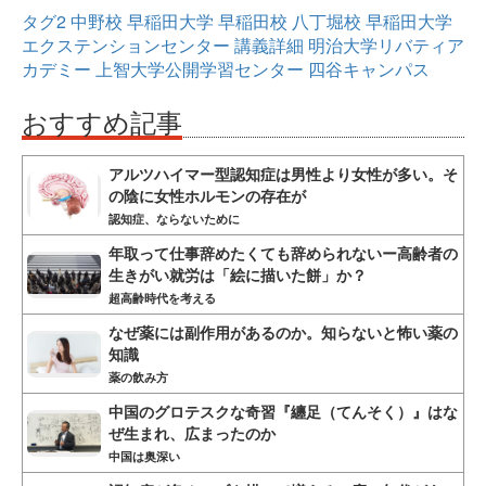
タグ2
中野校
早稲田大学
早稲田校
八丁堀校
早稲田大学
エクステンションセンター
講義詳細
明治大学リバティア
カデミー
上智大学公開学習センター
四谷キャンパス
おすすめ記事
アルツハイマー型認知症は男性より女性が多い。そ
の陰に女性ホルモンの存在が
認知症、ならないために
年取って仕事辞めたくても辞められないー高齢者の
生きがい就労は「絵に描いた餅」か？
超高齢時代を考える
なぜ薬には副作用があるのか。知らないと怖い薬の
知識
薬の飲み方
中国のグロテスクな奇習『纏足（てんそく）』はな
ぜ生まれ、広まったのか
中国は奥深い