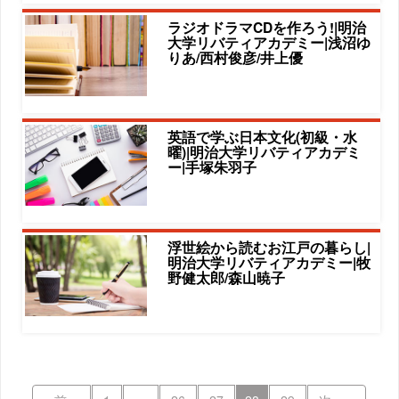
ラジオドラマCDを作ろう!|明治
大学リバティアカデミー|浅沼ゆ
りあ/西村俊彦/井上優
英語で学ぶ日本文化(初級・水
曜)|明治大学リバティアカデミ
ー|手塚朱羽子
浮世絵から読むお江戸の暮らし|
明治大学リバティアカデミー|牧
野健太郎/森山暁子