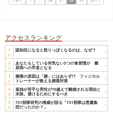
« 前へ
1
…
26
27
28
29
次へ »
アクセスランキング
認知症になると怒りっぽくなるのは、なぜ？
1
あなたもしている何気ない3つの食習慣が 糖
2
尿病への早道となる
腰痛の原因は「腰」にはあらず!? フィジカル
3
トレーナーが教える腰痛対策
孤独が苦手な男性が70越えて離婚される理由と
4
末路。避けるためにするべき
731部隊研究の権威が語る「731部隊は悪魔集
5
団だったのか？」