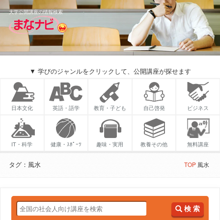
大学公開講座の情報検索
▼ 学びのジャンルをクリックして、公開講座が探せます
日本文化
英語・語学
教育・子ども
自己啓発
ビジネス
IT・科学
健康・ｽﾎﾟｰﾂ
趣味・実用
教養その他
無料講座
タグ：風水
TOP
風水
検 索