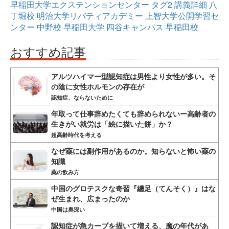
早稲田大学エクステンションセンター
タグ2
講義詳細
八
丁堀校
明治大学リバティアカデミー
上智大学公開学習セ
ンター
中野校
早稲田大学
四谷キャンパス
早稲田校
おすすめ記事
アルツハイマー型認知症は男性より女性が多い。そ
の陰に女性ホルモンの存在が
認知症、ならないために
年取って仕事辞めたくても辞められないー高齢者の
生きがい就労は「絵に描いた餅」か？
超高齢時代を考える
なぜ薬には副作用があるのか。知らないと怖い薬の
知識
薬の飲み方
中国のグロテスクな奇習『纏足（てんそく）』はな
ぜ生まれ、広まったのか
中国は奥深い
認知症が急カーブを描いて増える、魔の年代があ