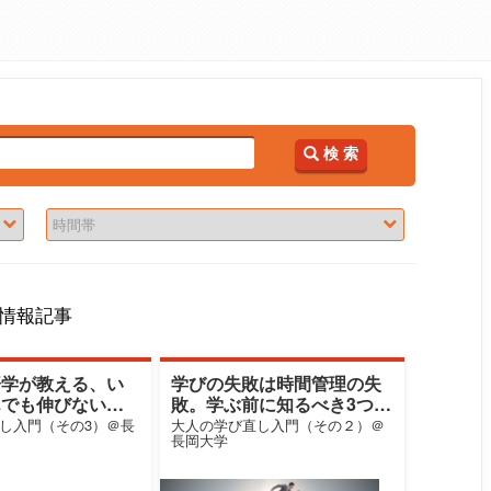
検 索
情報記事
済学が教える、い
学びの失敗は時間管理の失
んでも伸びない理
敗。学ぶ前に知るべき3つの
鉄則
し入門（その3）＠長
大人の学び直し入門（その２）＠
長岡大学