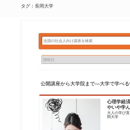
タグ：長岡大学
公開講座から大学院まで―大学で学べる
心理学経
やいや学
由
大人の学び直
岡大学