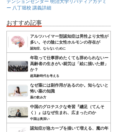
テンションセンター
明治大学リバティアカデミ
ー
八丁堀校
講義詳細
おすすめ記事
アルツハイマー型認知症は男性より女性が
多い。その陰に女性ホルモンの存在が
認知症、ならないために
年取って仕事辞めたくても辞められないー
高齢者の生きがい就労は「絵に描いた餅」
か？
超高齢時代を考える
なぜ薬には副作用があるのか。知らないと
怖い薬の知識
薬の飲み方
中国のグロテスクな奇習『纏足（てんそ
く）』はなぜ生まれ、広まったのか
中国は奥深い
認知症が急カーブを描いて増える、魔の年