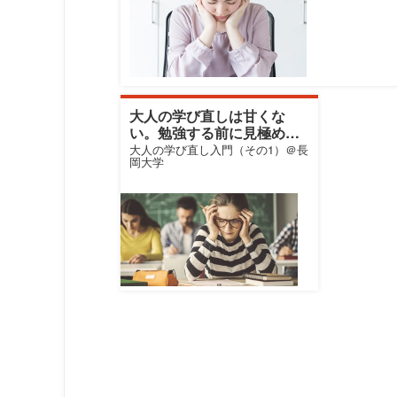
大人の学び直しは甘くな
い。勉強する前に見極めた
い3つのモチベとは？
大人の学び直し入門（その1）＠長
岡大学