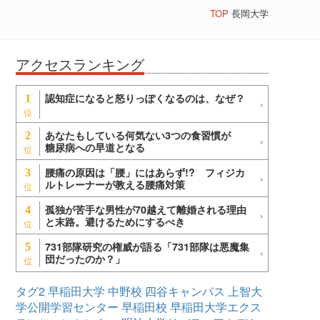
TOP
長岡大学
アクセスランキング
認知症になると怒りっぽくなるのは、なぜ？
1
あなたもしている何気ない3つの食習慣が
2
糖尿病への早道となる
腰痛の原因は「腰」にはあらず!? フィジカ
3
ルトレーナーが教える腰痛対策
孤独が苦手な男性が70越えて離婚される理由
4
と末路。避けるためにするべき
731部隊研究の権威が語る「731部隊は悪魔集
5
団だったのか？」
タグ2
早稲田大学
中野校
四谷キャンパス
上智大
学公開学習センター
早稲田校
早稲田大学エクス