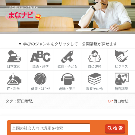
大学公開講座の情報検索
▼ 学びのジャンルをクリックして、公開講座が探せます
日本文化
英語・語学
教育・子ども
自己啓発
ビジネス
IT・科学
健康・ｽﾎﾟｰﾂ
趣味・実用
教養その他
無料講座
タグ：野口智弘
TOP
野口智弘
検 索