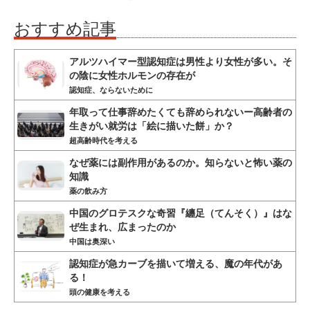
おすすめ記事
アルツハイマー型認知症は男性より女性が多い。そ
の陰に女性ホルモンの存在が
認知症、ならないために
年取って仕事辞めたくても辞められないー高齢者の
生きがい就労は「絵に描いた餅」か？
超高齢時代を考える
なぜ薬には副作用があるのか。知らないと怖い薬の
知識
薬の飲み方
中国のグロテスクな奇習『纏足（てんそく）』はな
ぜ生まれ、広まったのか
中国は奥深い
認知症が急カーブを描いて増える、魔の年代があ
る！
頭の健康を考える