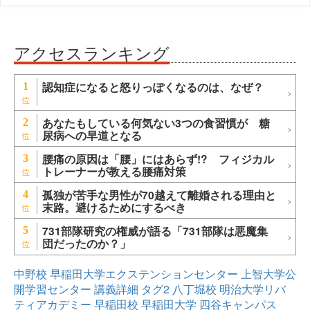
アクセスランキング
認知症になると怒りっぽくなるのは、なぜ？
1
あなたもしている何気ない3つの食習慣が 糖
2
尿病への早道となる
腰痛の原因は「腰」にはあらず!? フィジカル
3
トレーナーが教える腰痛対策
孤独が苦手な男性が70越えて離婚される理由と
4
末路。避けるためにするべき
731部隊研究の権威が語る「731部隊は悪魔集
5
団だったのか？」
中野校
早稲田大学エクステンションセンター
上智大学公
開学習センター
講義詳細
タグ2
八丁堀校
明治大学リバ
ティアカデミー
早稲田校
早稲田大学
四谷キャンパス