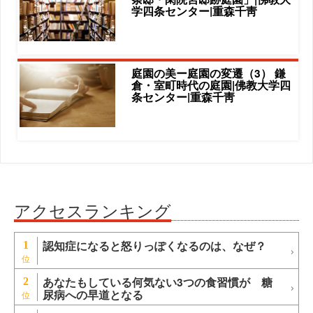
学四条センター|重森千靑
庭園の美ー庭園の変遷（3） 鎌
倉・室町時代の庭園|佛教大学四
条センター|重森千靑
アクセスランキング
認知症になると怒りっぽくなるのは、なぜ？
1
あなたもしている何気ない3つの食習慣が 糖
2
尿病への早道となる