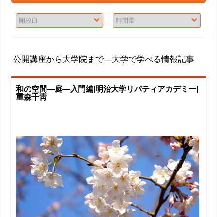
公開講座から大学院まで―大学で学べる情報記事
和の空間―庭―入門編|明治大学リバティアカデミー|
重森千靑