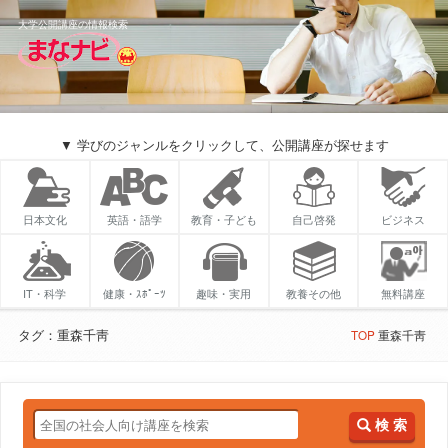
大学公開講座の情報検索
▼ 学びのジャンルをクリックして、公開講座が探せます
日本文化
英語・語学
教育・子ども
自己啓発
ビジネス
IT・科学
健康・ｽﾎﾟｰﾂ
趣味・実用
教養その他
無料講座
タグ：重森千靑
TOP
重森千靑
検 索