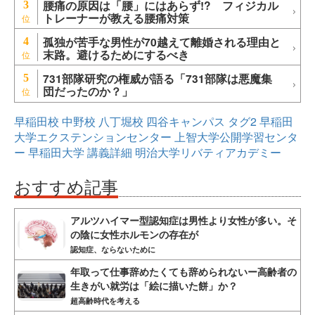
腰痛の原因は「腰」にはあらず!? フィジカル
3
トレーナーが教える腰痛対策
孤独が苦手な男性が70越えて離婚される理由と
4
末路。避けるためにするべき
731部隊研究の権威が語る「731部隊は悪魔集
5
団だったのか？」
早稲田校
中野校
八丁堀校
四谷キャンパス
タグ2
早稲田
大学エクステンションセンター
上智大学公開学習センタ
ー
早稲田大学
講義詳細
明治大学リバティアカデミー
おすすめ記事
アルツハイマー型認知症は男性より女性が多い。そ
の陰に女性ホルモンの存在が
認知症、ならないために
年取って仕事辞めたくても辞められないー高齢者の
生きがい就労は「絵に描いた餅」か？
超高齢時代を考える