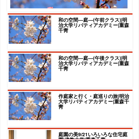
和の空間―庭―(午前クラス)|明
治大学リバティアカデミー|重森
千靑
和の空間―庭―(午後クラス)|明
治大学リバティアカデミー|重森
千靑
作庭家と行く・庭巡りの旅|明治
大学リバティアカデミー|重森千
靑
庭園の美9/21いろいろな住宅庭