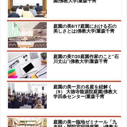
園|佛教大学|重森千靑
庭園の美8/17庭園における石の
美しさとは|佛教大学|重森千靑
庭園の美7/20庭園作家のこと“石
川丈山”|佛教大学|重森千靑
庭園の美ー京の名庭を紐解く
（9） 大徳寺龍源院庭園|佛教大
学四条センター|重森千靑
庭園の美ー臨地ゼミナール「九
条邸・閑院宮邸跡庭園」|佛教大