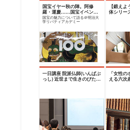
国宝イヤー秋の陣。阿修
【鍛えよ
羅・運慶……国宝イベント
体シリーズPa
目白押し
スペクト
国宝の魅力について語る＠明治大
学リバティアカデミー
ニケーシ
一日講座 院派仏師(いんぱぶ
「女性の
っし) 近世まで生きのびたも
える六次
うひとつの老舗ブランド
り」|十文
（秋期）|清
原雪江氏