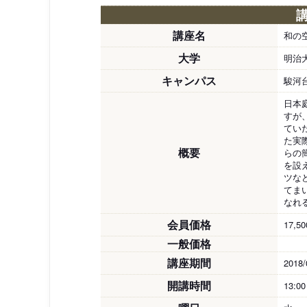
講座名
和の
大学
明治
キャンパス
駿河
日本
すが
てい
た実
概要
らの
を設
ツな
てま
なれ
会員価格
17,5
一般価格
講座期間
2018/
開講時間
13:0