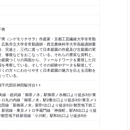
千靑
千靑（シゲモリチサヲ）作庭家・京都工芸繊維大学非常勤
・広島市立大学非常勤講師・西北農林科学大学高級講師重
玲、完途と、三代に渡って日本庭園の作庭及び古庭園の実
査、修復などをおこなっている。それらの豊富な資料と、
の庭園つくりの両面から、フィールドワークを重視した日
園を考察している。そしてその経験やデータを駆使して、
多くの方々にわかりやすく日本庭園の魅力を伝える活動を
なっている。
都千代田区神田駿河台1-1
中央線・総武線「御茶ノ水」駅御茶ノ水橋口より徒歩3分/東
トロ丸の内線「御茶ノ水」駅2番出口より徒歩3分/東京メト
代田線「新御茶ノ水」駅B1出口より徒歩5分/都営地下鉄三
・新宿線・東京メトロ半蔵門線「神保町」駅A5出口より徒
分/都営地下鉄新宿線「小川町」駅B3出口より徒歩5分