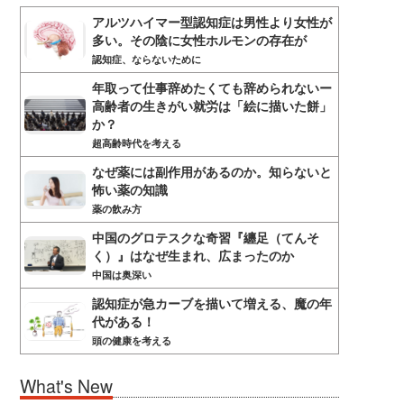
アルツハイマー型認知症は男性より女性が
多い。その陰に女性ホルモンの存在が
認知症、ならないために
年取って仕事辞めたくても辞められないー
高齢者の生きがい就労は「絵に描いた餅」
か？
超高齢時代を考える
なぜ薬には副作用があるのか。知らないと
怖い薬の知識
薬の飲み方
中国のグロテスクな奇習『纏足（てんそ
く）』はなぜ生まれ、広まったのか
中国は奥深い
認知症が急カーブを描いて増える、魔の年
代がある！
頭の健康を考える
What's New