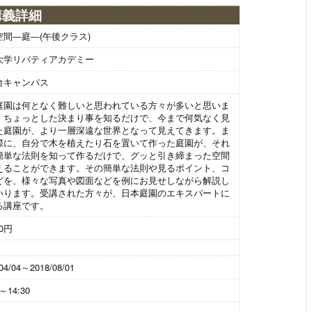
講義詳細
空間―庭―(午後クラス)
大学リバティアカデミー
台キャンパス
庭園は何となく難しいと思われている方々が多いと思いま
、ちょっとした決まり事を知るだけで、今まで何気なく見
た庭園が、より一層深遠な世界となって見えてきます。ま
際に、自分で木を植えたり石を置いて作った庭園が、それ
簡単な法則を知って作るだけで、グッと引き締まった空間
えることができます。その簡単な法則や見るポイント、コ
どを、様々な写真や図面などを例にお見せしながら解説し
いります。受講された方々が、日本庭園のエキスパートに
る講座です。
00円
04/04～2018/08/01
0～14:30