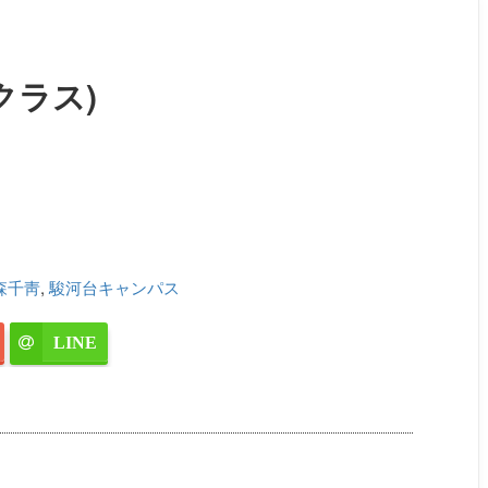
クラス)
森千靑
,
駿河台キャンパス
LINE