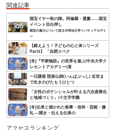
関連記事
国宝イヤー秋の陣。阿修羅・運慶……国宝
イベント目白押し
国宝の魅力について語る＠明治大学リバティアカデミ
ー
【鍛えよう！子どもの心と体シリーズ
Part3】 「自閉スペク
[冬]『平家物語』の世界を遊ぶ|中央大学ク
レセントアカデミー|清
一日講座 院派仏師(いんぱぶっし) 近世ま
で生きのびたもうひとつ
「女性のポテンシャルが叶える六次産業化
と地域づくり」|十文字学園
[冬]伝承と描かれた祭事・信仰・芸能・儀
礼 ―聞き・伝える伝承の
アクセスランキング