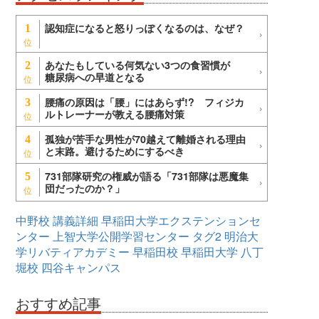
認知症になると怒りっぽくなるのは、なぜ？
1
あなたもしている何気ない3つの食習慣が
2
糖尿病への早道となる
腰痛の原因は「腰」にはあらず!? フィジカ
3
ルトレーナーが教える腰痛対策
孤独が苦手な男性が70越えて離婚される理由
4
と末路。避けるためにするべき
731部隊研究の権威が語る「731部隊は悪魔集
5
団だったのか？」
中野校
講義詳細
早稲田大学エクステンションセ
ンター
上智大学公開学習センター
タグ2
明治大
学リバティアカデミー
早稲田校
早稲田大学
八丁
堀校
四谷キャンパス
おすすめ記事