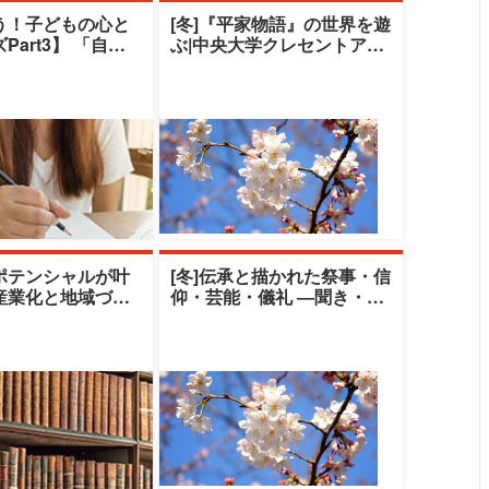
う！子どもの心と
[冬]『平家物語』の世界を遊
rt3】 「自閉
ぶ|中央大学クレセントアカ
ラム症児のコミュ
デミー|清水由美子
ポテンシャルが叶
[冬]伝承と描かれた祭事・信
産業化と地域づく
仰・芸能・儀礼 ―聞き・伝
字学園女子大学|篠
える伝承の世界―|中央大学
／
クレセント