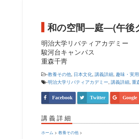
和の空間―庭―(午後
明治大学リバティアカデミー
駿河台キャンパス
重森千靑
-
教養その他
,
日本文化
,
講義詳細
,
趣味・実用
-
明治大学リバティアカデミー
,
講義詳細
,
重
Facebook
Twitter
Google
講義詳細
ホーム
>
教養その他
>