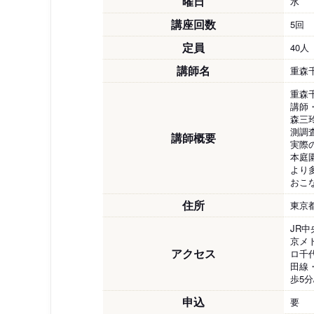
曜日
水
講座回数
5回
定員
40人
講師名
重森
重森
講師
森三
測調
講師概要
実際
本庭
より
おこ
住所
東京
JR
京メ
アクセス
ロ千
田線
歩5
申込
要