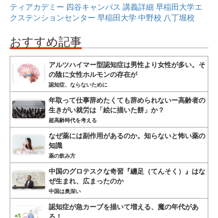
ティアカデミー
四谷キャンパス
講義詳細
早稲田大学エ
クステンションセンター
早稲田大学
中野校
八丁堀校
おすすめ記事
アルツハイマー型認知症は男性より女性が多い。そ
の陰に女性ホルモンの存在が
認知症、ならないために
年取って仕事辞めたくても辞められないー高齢者の
生きがい就労は「絵に描いた餅」か？
超高齢時代を考える
なぜ薬には副作用があるのか。知らないと怖い薬の
知識
薬の飲み方
中国のグロテスクな奇習『纏足（てんそく）』はな
ぜ生まれ、広まったのか
中国は奥深い
認知症が急カーブを描いて増える、魔の年代があ
る！