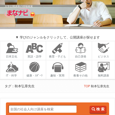
大学公開講座の情報検索
▼ 学びのジャンルをクリックして、公開講座が探せます
日本文化
英語・語学
教育・子ども
自己啓発
ビジネス
IT・科学
健康・ｽﾎﾟｰﾂ
趣味・実用
教養その他
無料講座
タグ：秋本弘章先生
TOP
秋本弘章先生
検 索