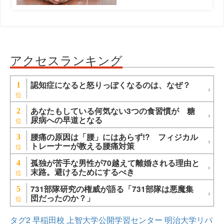
アクセスランキング
認知症になると怒りっぽくなるのは、なぜ？
1
あなたもしている何気ない3つの食習慣が 糖
2
尿病への早道となる
腰痛の原因は「腰」にはあらず!? フィジカル
3
トレーナーが教える腰痛対策
孤独が苦手な男性が70越えて離婚される理由と
4
末路。避けるためにするべき
731部隊研究の権威が語る「731部隊は悪魔集
5
団だったのか？」
タグ2
早稲田校
上智大学公開学習センター
明治大学リバ