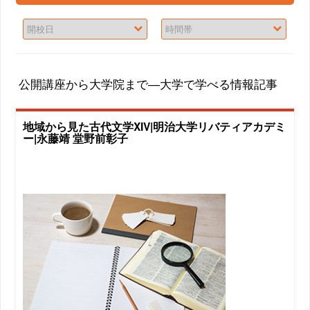
公開講座から大学院まで―大学で学べる情報記事
地域から見た古代文学XIV|明治大学リバティアカデミ
ー|永藤靖 堂野前彰子