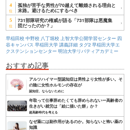
孤独が苦手な男性が70越えて離婚される理由と
4
末路。避けるためにするべき
731部隊研究の権威が語る「731部隊は悪魔集
5
団だったのか？」
早稲田校
中野校
八丁堀校
上智大学公開学習センター
四
谷キャンパス
早稲田大学
講義詳細
タグ2
早稲田大学エ
クステンションセンター
明治大学リバティアカデミー
おすすめ記事
アルツハイマー型認知症は男性より女性が多い。そ
の陰に女性ホルモンの存在が
認知症、ならないために
年取って仕事辞めたくても辞められないー高齢者の
生きがい就労は「絵に描いた餅」か？
超高齢時代を考える
なぜ薬には副作用があるのか。知らないと怖い薬の
知識