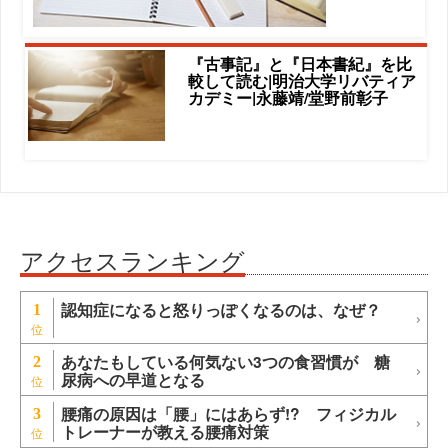
『古事記』と『日本書紀』を比
較して読む|明治大学リバティア
カデミー|永藤靖/堂野前彰子
アクセスランキング
認知症になると怒りっぽくなるのは、なぜ？
1
あなたもしている何気ない3つの食習慣が 糖
2
尿病への早道となる
腰痛の原因は「腰」にはあらず!? フィジカル
3
トレーナーが教える腰痛対策