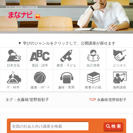
大学公開講座の情報検索
▼ 学びのジャンルをクリックして、公開講座が探せます
日本文化
英語・語学
教育・子ども
自己啓発
ビジネス
IT・科学
健康・ｽﾎﾟｰﾂ
趣味・実用
教養その他
無料講座
タグ：永藤靖/堂野前彰子
TOP
永藤靖/堂野前彰子
検 索