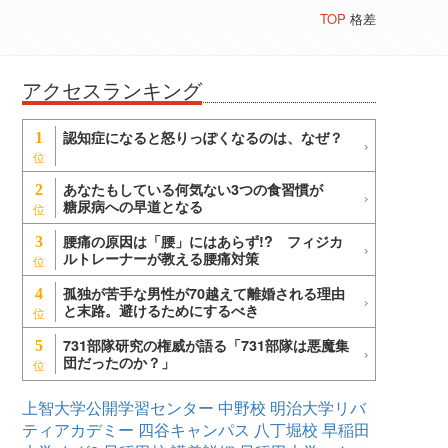
TOP
格差
アクセスランキング
認知症になると怒りっぽくなるのは、なぜ？
1
あなたもしている何気ない3つの食習慣が
2
糖尿病への早道となる
腰痛の原因は「腰」にはあらず!? フィジカ
3
ルトレーナーが教える腰痛対策
孤独が苦手な男性が70越えて離婚される理由
4
と末路。避けるためにするべき
731部隊研究の権威が語る「731部隊は悪魔集
5
団だったのか？」
上智大学公開学習センター
中野校
明治大学リバ
ティアカデミー
四谷キャンパス
八丁堀校
早稲田