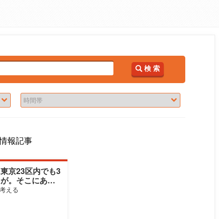
検 索
情報記事
東京23区内でも3
きが。そこにある
実とは
考える