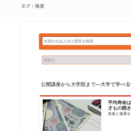
タグ：格差
公開講座から大学院まで―大学で学べる
平均寿命は
才もの開
厳しい現
老後と健康を