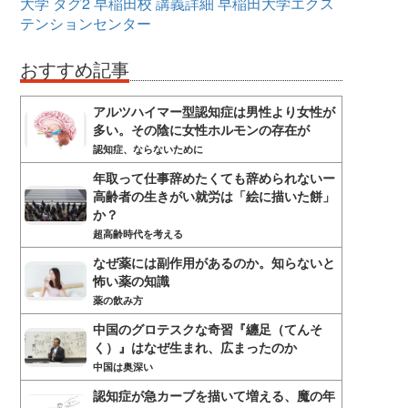
大学
タグ2
早稲田校
講義詳細
早稲田大学エクス
テンションセンター
おすすめ記事
アルツハイマー型認知症は男性より女性が
多い。その陰に女性ホルモンの存在が
認知症、ならないために
年取って仕事辞めたくても辞められないー
高齢者の生きがい就労は「絵に描いた餅」
か？
超高齢時代を考える
なぜ薬には副作用があるのか。知らないと
怖い薬の知識
薬の飲み方
中国のグロテスクな奇習『纏足（てんそ
く）』はなぜ生まれ、広まったのか
中国は奥深い
認知症が急カーブを描いて増える、魔の年