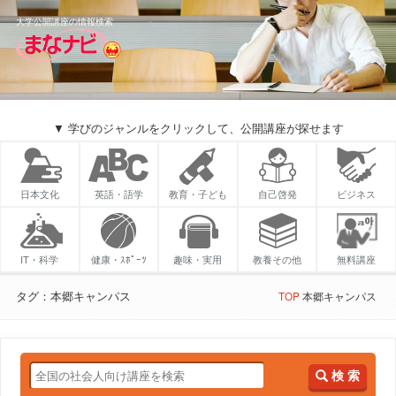
大学公開講座の情報検索
▼ 学びのジャンルをクリックして、公開講座が探せます
日本文化
英語・語学
教育・子ども
自己啓発
ビジネス
IT・科学
健康・ｽﾎﾟｰﾂ
趣味・実用
教養その他
無料講座
タグ：本郷キャンパス
TOP
本郷キャンパス
検 索