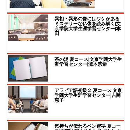
異相・異形の像にはワケがある
ミステリーな仏像を読み解く|文
京学院大学生涯学習センター|本
田
茶の湯 夏コース|文京学院大学生
涯学習センター|澤本宗恭
アラビア語初級２ 夏コース|文京
学院大学生涯学習センター|吉岡
恵子
気持ちが伝わるペン習字 夏コー