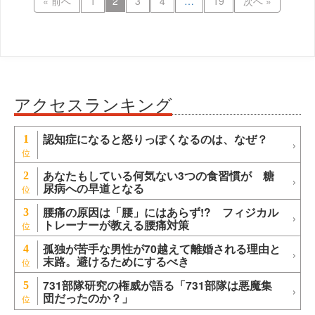
« 前へ
1
2
3
4
…
19
次へ »
アクセスランキング
認知症になると怒りっぽくなるのは、なぜ？
1
あなたもしている何気ない3つの食習慣が 糖
2
尿病への早道となる
腰痛の原因は「腰」にはあらず!? フィジカル
3
トレーナーが教える腰痛対策
孤独が苦手な男性が70越えて離婚される理由と
4
末路。避けるためにするべき
731部隊研究の権威が語る「731部隊は悪魔集
5
団だったのか？」