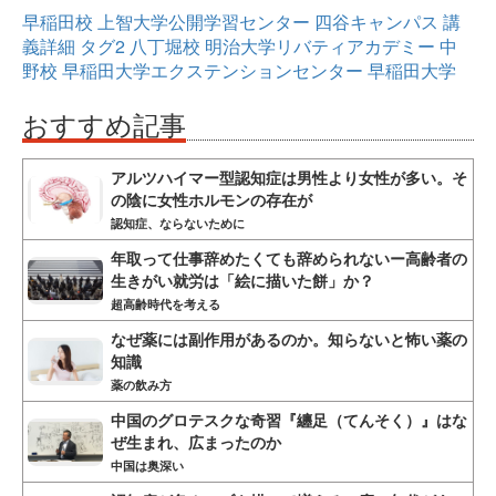
早稲田校
上智大学公開学習センター
四谷キャンパス
講
義詳細
タグ2
八丁堀校
明治大学リバティアカデミー
中
野校
早稲田大学エクステンションセンター
早稲田大学
おすすめ記事
アルツハイマー型認知症は男性より女性が多い。そ
の陰に女性ホルモンの存在が
認知症、ならないために
年取って仕事辞めたくても辞められないー高齢者の
生きがい就労は「絵に描いた餅」か？
超高齢時代を考える
なぜ薬には副作用があるのか。知らないと怖い薬の
知識
薬の飲み方
中国のグロテスクな奇習『纏足（てんそく）』はな
ぜ生まれ、広まったのか
中国は奥深い