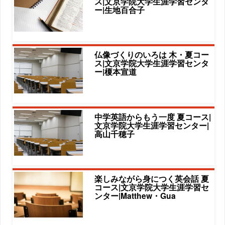
ス|文京学院大学生涯学習センタ
ー|生地百合子
仏像づくりのいろは 木・夏コー
ス|文京学院大学生涯学習センタ
ー|榎本宣道
中学英語からもう一度 夏コース|
文京学院大学生涯学習センター|
高山千穂子
楽しみながら身につく英会話 夏
コース|文京学院大学生涯学習セ
ンター|Matthew・Gua