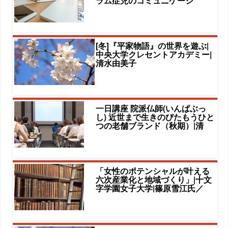
ラム症児のコミュニケーシ
[冬]『平家物語』の世界を遊ぶ|
中央大学クレセントアカデミー|
清水由美子
一日講座 院派仏師(いんぱぶっ
し) 近世まで生きのびたもうひと
つの老舗ブランド（秋期）|清
「女性のポテンシャルが叶える
六次産業化と地域づくり」|十文
字学園女子大学|篠原雪江氏／