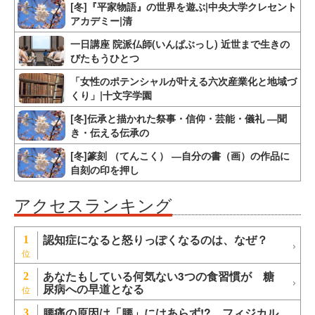
[冬]『平家物語』の世界を遊ぶ|中央大学クレセント
アカデミー|清
一日講座 院派仏師(いんぱぶっし) 近世まで生きの
びたもうひとつ
「女性のポテンシャルが叶える六次産業化と地域づ
くり」|十文字学園
[冬]伝承と描かれた祭事・信仰・芸能・儀礼 ―聞
き・伝える伝承の
[冬]篆刻 （てんこく） ―自分の書（画）の作品に
自刻の印を押し
アクセスランキング
認知症になると怒りっぽくなるのは、なぜ？
1
あなたもしている何気ない3つの食習慣が 糖
2
尿病への早道となる
腰痛の原因は「腰」にはあらず!? フィジカル
3