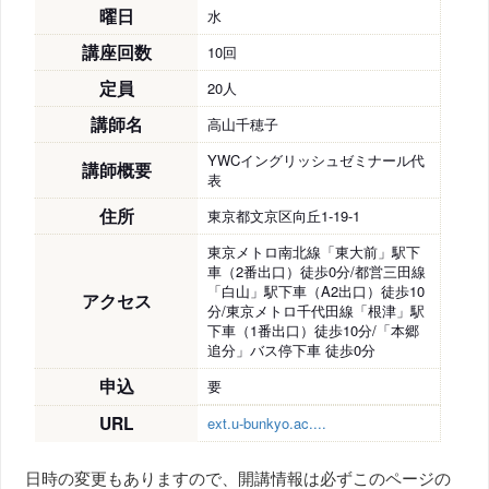
曜日
水
講座回数
10回
定員
20人
講師名
高山千穂子
YWCイングリッシュゼミナール代
講師概要
表
住所
東京都文京区向丘1-19-1
東京メトロ南北線「東大前」駅下
車（2番出口）徒歩0分/都営三田線
「白山」駅下車（A2出口）徒歩10
アクセス
分/東京メトロ千代田線「根津」駅
下車（1番出口）徒歩10分/「本郷
追分」バス停下車 徒歩0分
申込
要
URL
ext.u-bunkyo.ac....
日時の変更もありますので、開講情報は必ずこのページの