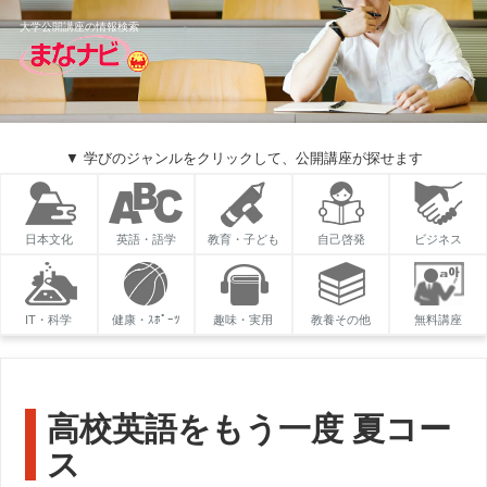
大学公開講座の情報検索
▼ 学びのジャンルをクリックして、公開講座が探せます
日本文化
英語・語学
教育・子ども
自己啓発
ビジネス
IT・科学
健康・ｽﾎﾟｰﾂ
趣味・実用
教養その他
無料講座
高校英語をもう一度 夏コー
ス