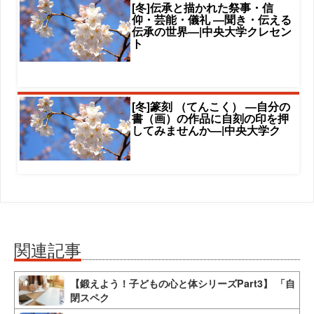
[冬]伝承と描かれた祭事・信
仰・芸能・儀礼 ―聞き・伝える
伝承の世界―|中央大学クレセン
ト
[冬]篆刻 （てんこく） ―自分の
書（画）の作品に自刻の印を押
してみませんか―|中央大学ク
関連記事
【鍛えよう！子どもの心と体シリーズPart3】 「自
閉スペク