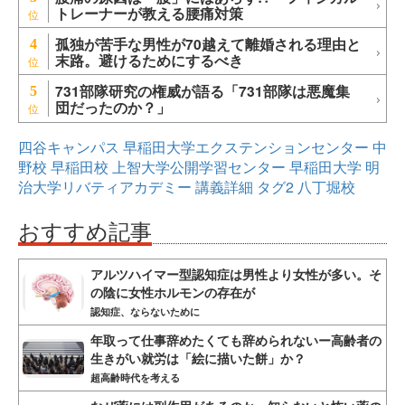
トレーナーが教える腰痛対策
孤独が苦手な男性が70越えて離婚される理由と
4
末路。避けるためにするべき
731部隊研究の権威が語る「731部隊は悪魔集
5
団だったのか？」
四谷キャンパス
早稲田大学エクステンションセンター
中
野校
早稲田校
上智大学公開学習センター
早稲田大学
明
治大学リバティアカデミー
講義詳細
タグ2
八丁堀校
おすすめ記事
アルツハイマー型認知症は男性より女性が多い。そ
の陰に女性ホルモンの存在が
認知症、ならないために
年取って仕事辞めたくても辞められないー高齢者の
生きがい就労は「絵に描いた餅」か？
超高齢時代を考える