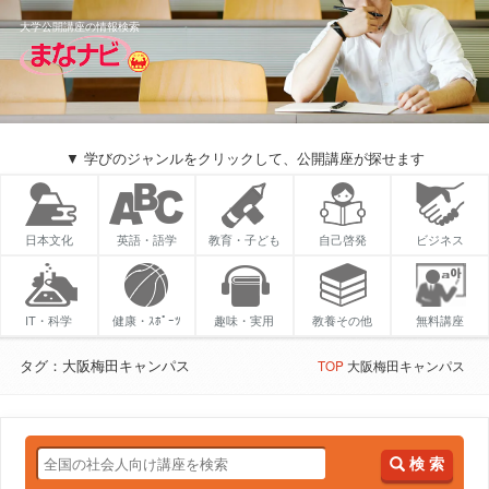
大学公開講座の情報検索
▼ 学びのジャンルをクリックして、公開講座が探せます
日本文化
英語・語学
教育・子ども
自己啓発
ビジネス
IT・科学
健康・ｽﾎﾟｰﾂ
趣味・実用
教養その他
無料講座
タグ：大阪梅田キャンパス
TOP
大阪梅田キャンパス
検 索