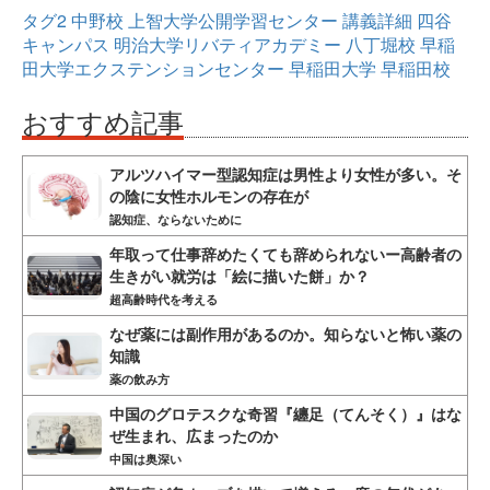
タグ2
中野校
上智大学公開学習センター
講義詳細
四谷
キャンパス
明治大学リバティアカデミー
八丁堀校
早稲
田大学エクステンションセンター
早稲田大学
早稲田校
おすすめ記事
アルツハイマー型認知症は男性より女性が多い。そ
の陰に女性ホルモンの存在が
認知症、ならないために
年取って仕事辞めたくても辞められないー高齢者の
生きがい就労は「絵に描いた餅」か？
超高齢時代を考える
なぜ薬には副作用があるのか。知らないと怖い薬の
知識
薬の飲み方
中国のグロテスクな奇習『纏足（てんそく）』はな
ぜ生まれ、広まったのか
中国は奥深い