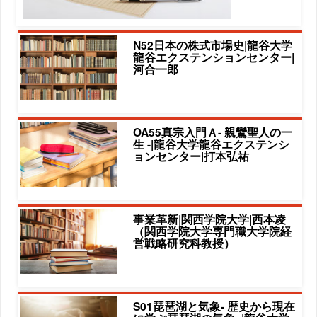
N52日本の株式市場史|龍谷大学
龍谷エクステンションセンター|
河合一郎
OA55真宗入門Ａ- 親鸞聖人の一
生 -|龍谷大学龍谷エクステンシ
ョンセンター|打本弘祐
事業革新|関西学院大学|西本凌
（関西学院大学専門職大学院経
営戦略研究科教授）
S01琵琶湖と気象- 歴史から現在