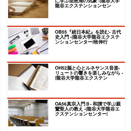
に学ぶ琵琶湖の気象 -|龍谷大学
龍谷エクステンションセン
OB55『続日本紀』を読む- 古代
史入門 -|龍谷大学龍谷エクステ
ンションセンター|牧伸行
OH52脳と心とルネサンス音楽-
リュートの響きを楽しみながら -
|龍谷大学龍谷エクステン
OA56真宗入門Ｂ- 和讃で学ぶ親
鸞聖人の教え -|龍谷大学龍谷エ
クステンションセンター|