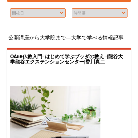
公開講座から大学院まで―大学で学べる情報記事
OA58仏教入門- はじめて学ぶブッダの教え -|龍谷大
学龍谷エクステンションセンター|香川真二