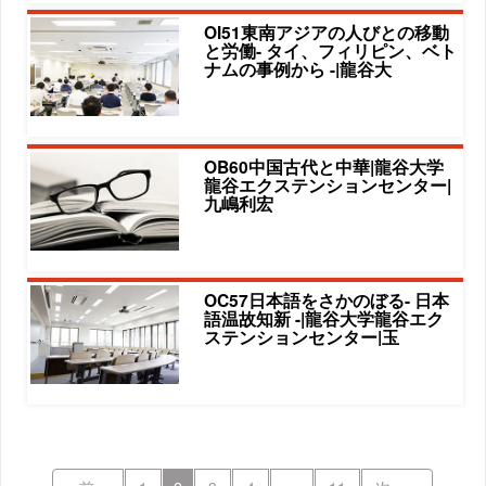
OI51東南アジアの人びとの移動
と労働- タイ、フィリピン、ベト
ナムの事例から -|龍谷大
OB60中国古代と中華|龍谷大学
龍谷エクステンションセンター|
九嶋利宏
OC57日本語をさかのぼる- 日本
語温故知新 -|龍谷大学龍谷エク
ステンションセンター|玉