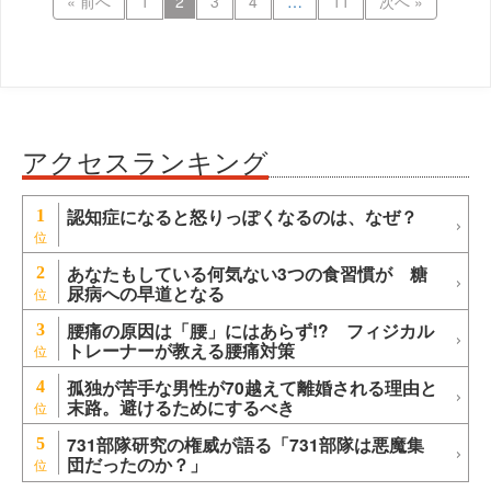
« 前へ
1
2
3
4
…
11
次へ »
アクセスランキング
認知症になると怒りっぽくなるのは、なぜ？
1
あなたもしている何気ない3つの食習慣が 糖
2
尿病への早道となる
腰痛の原因は「腰」にはあらず!? フィジカル
3
トレーナーが教える腰痛対策
孤独が苦手な男性が70越えて離婚される理由と
4
末路。避けるためにするべき
731部隊研究の権威が語る「731部隊は悪魔集
5
団だったのか？」