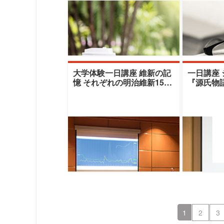
大学体験一日講座 維新の記
一日講座
憶 それぞれの明治維新150
『源氏物
年（秋期）|清泉女子大学|狐
の３（秋期
塚裕子
遠山紗江
1
2
3