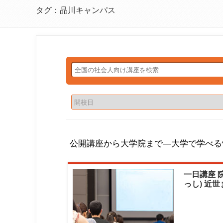
タグ：品川キャンパス
公開講座から大学院まで―大学で学べる
一日講座 
っし) 近
うひとつ
（秋期）|
勉