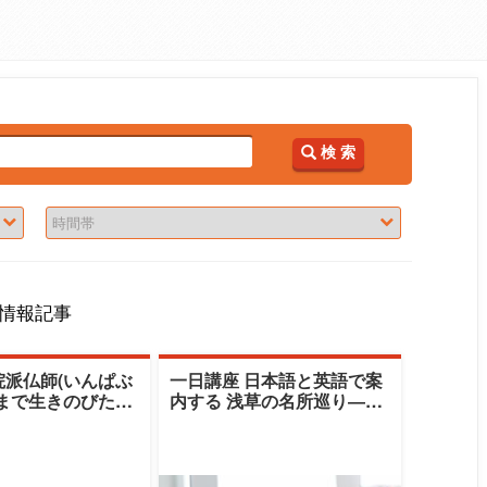
検 索
情報記事
院派仏師(いんぱぶ
一日講座 日本語と英語で案
世まで生きのびたも
内する 浅草の名所巡り―信
の老舗ブランド
仰とにぎわい― （秋期）|清
清泉女子大学|山本
泉女子大学