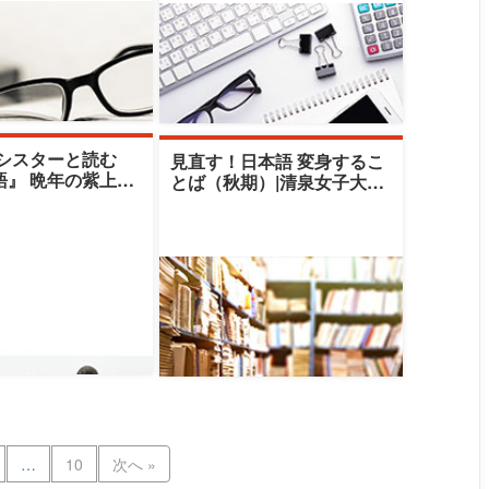
 シスターと読む
見直す！日本語 変身するこ
語』 晩年の紫上そ
とば（秋期）|清泉女子大学|
）|清泉女子大学|
荒尾禎秀
子
…
10
次へ »