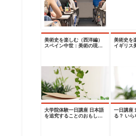
美術史を楽しむ（西洋編）
美術史を
スペイン中世：美術の現場
イギリス
荒野の修道院で生み出され
清泉女子
る写本挿絵（秋
大学院体験一日講座 日本語
一日講座
を追究することのおもしろ
る？ いら
さ（秋期）|清泉女子大学|今
けたい？
野真二
大学|吉岡