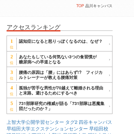
TOP
品川キャンパス
アクセスランキング
認知症になると怒りっぽくなるのは、なぜ？
1
あなたもしている何気ない3つの食習慣が
2
糖尿病への早道となる
腰痛の原因は「腰」にはあらず!? フィジカ
3
ルトレーナーが教える腰痛対策
孤独が苦手な男性が70越えて離婚される理由
4
と末路。避けるためにするべき
731部隊研究の権威が語る「731部隊は悪魔集
5
団だったのか？」
上智大学公開学習センター
タグ2
四谷キャンパス
早稲田大学エクステンションセンター
早稲田校