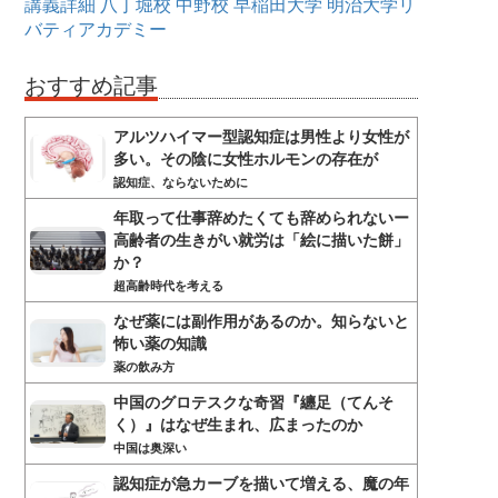
講義詳細
八丁堀校
中野校
早稲田大学
明治大学リ
バティアカデミー
おすすめ記事
アルツハイマー型認知症は男性より女性が
多い。その陰に女性ホルモンの存在が
認知症、ならないために
年取って仕事辞めたくても辞められないー
高齢者の生きがい就労は「絵に描いた餅」
か？
超高齢時代を考える
なぜ薬には副作用があるのか。知らないと
怖い薬の知識
薬の飲み方
中国のグロテスクな奇習『纏足（てんそ
く）』はなぜ生まれ、広まったのか
中国は奥深い
認知症が急カーブを描いて増える、魔の年