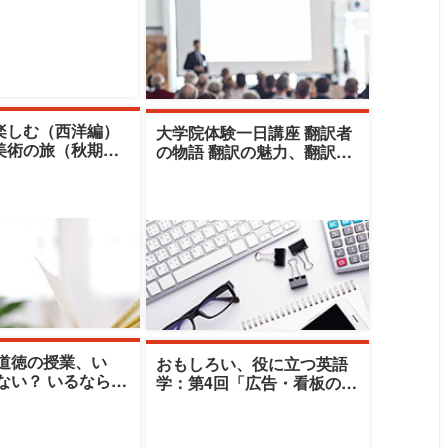
楽しむ（西洋編）
大学院体験一日講座 翻訳者
美術の旅（秋期）|
の物語 翻訳の魅力、翻訳の
大学|高野禎子
世界（秋期）|清泉女子大学|
ブルース・
 道徳の授業、い
おもしろい、役に立つ英語
ない？ いるなら受
学：第4回「広告・看板の英
（秋期）|清泉女子
語」 海外旅行に役立つ英語
昌
（秋期）|清泉