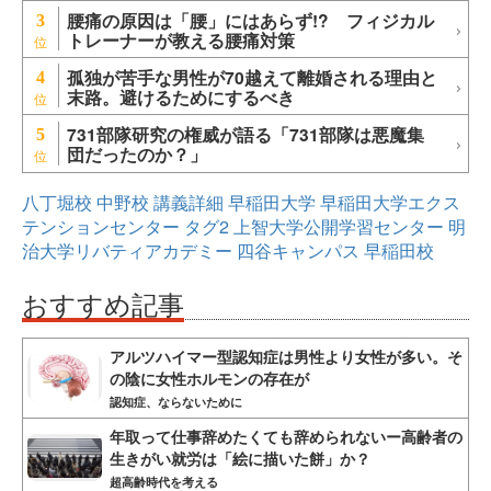
腰痛の原因は「腰」にはあらず!? フィジカル
3
トレーナーが教える腰痛対策
孤独が苦手な男性が70越えて離婚される理由と
4
末路。避けるためにするべき
731部隊研究の権威が語る「731部隊は悪魔集
5
団だったのか？」
八丁堀校
中野校
講義詳細
早稲田大学
早稲田大学エクス
テンションセンター
タグ2
上智大学公開学習センター
明
治大学リバティアカデミー
四谷キャンパス
早稲田校
おすすめ記事
アルツハイマー型認知症は男性より女性が多い。そ
の陰に女性ホルモンの存在が
認知症、ならないために
年取って仕事辞めたくても辞められないー高齢者の
生きがい就労は「絵に描いた餅」か？
超高齢時代を考える