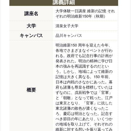
講義詳細
大学体験一日講座 維新の記憶 それ
講座名
ぞれの明治維新150年（秋期）
大学
清泉女子大学
キャンパス
品川キャンパス
明治維新150 周年を迎えた今年、
各地でさまざまなイベントが行わ
れる。政府でも記念行事の計画が
発表された。明治の精神に学び日
本の強みを再認識するのだとい
う。しかし、地域によって維新の
記憶は大きく異なる。150 年前、
日本は内戦のさなかにあった。幕
府も諸藩も尊皇を標榜していたは
概要
ずなのに、戊辰戦争では「官軍」
と「朝敵」となって戦った。江戸
は東京となり、「官軍」に抗した
東北諸藩の敗色が濃くなったこ
ろ、慶応は明治となった。記念す
べき節目の年にあたり、いくつか
の地域を取り上げて、それぞれの
維新に対する想いを振り返ってみ