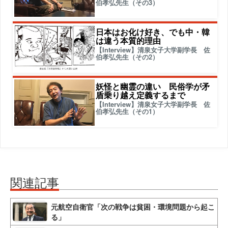
伯孝弘先生（その3）
日本はお化け好き、でも中・韓
は違う本質的理由
【Interview】清泉女子大学副学長 佐
伯孝弘先生（その2）
妖怪と幽霊の違い 民俗学が矛
盾乗り越え定義するまで
【Interview】清泉女子大学副学長 佐
伯孝弘先生（その1）
関連記事
元航空自衛官「次の戦争は貧困・環境問題から起こ
る」