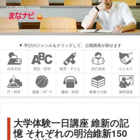
大学公開講座の情報検索
▼ 学びのジャンルをクリックして、公開講座が探せます
日本文化
英語・語学
教育・子ども
自己啓発
ビジネス
IT・科学
健康・ｽﾎﾟｰﾂ
趣味・実用
教養その他
無料講座
大学体験一日講座 維新の記
憶 それぞれの明治維新150