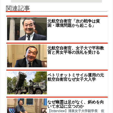
関連記事
元航空自衛官「次の戦争は貧
困・環境問題から起こる」
元航空自衛官、女子大で平和教
育と男女平等の洗礼を受ける
ペトリオットミサイル運用の元
航空自衛官なぜ女子大入学
なぜ幽霊は足がなく、斜めを向
いて水辺に立つのか
【Interview】清泉女子大学副学長 佐