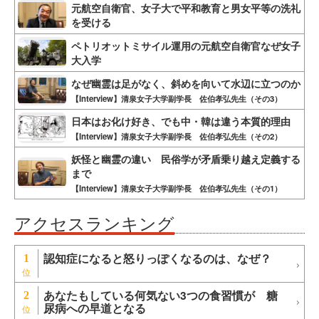
元航空自衛官、女子大で平和教育と男女平等の洗礼
を受ける
ペトリオットミサイル運用の元航空自衛官なぜ女子
大入学
なぜ幽霊は足がなく、斜めを向いて水辺に立つのか
【Interview】清泉女子大学副学長 佐伯孝弘先生（その3）
日本はお化け好き、でも中・韓は違う本質的理由
【Interview】清泉女子大学副学長 佐伯孝弘先生（その2）
妖怪と幽霊の違い 民俗学が矛盾乗り越え定義する
まで
【Interview】清泉女子大学副学長 佐伯孝弘先生（その1）
アクセスランキング
認知症になると怒りっぽくなるのは、なぜ？
1
あなたもしている何気ない3つの食習慣が 糖
2
尿病への早道となる