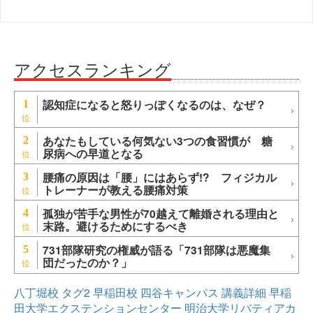
アクセスランキング
認知症になると怒りっぽくなるのは、なぜ？
1
あなたもしている何気ない3つの食習慣が 糖
2
尿病への早道となる
腰痛の原因は「腰」にはあらず!? フィジカル
3
トレーナーが教える腰痛対策
孤独が苦手な男性が70越えて離婚される理由と
4
末路。避けるためにするべき
731部隊研究の権威が語る「731部隊は悪魔集
5
団だったのか？」
八丁堀校
タグ2
早稲田校
四谷キャンパス
講義詳細
早稲
田大学エクステンションセンター
明治大学リバティアカ