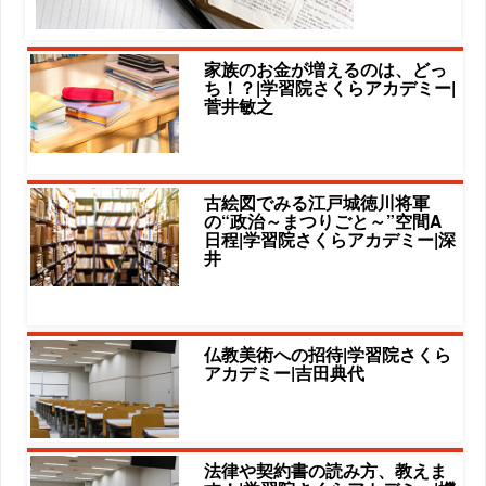
家族のお金が増えるのは、どっ
ち！？|学習院さくらアカデミー|
菅井敏之
古絵図でみる江戸城徳川将軍
の“政治～まつりごと～”空間A
日程|学習院さくらアカデミー|深
井
仏教美術への招待|学習院さくら
アカデミー|吉田典代
法律や契約書の読み方、教えま