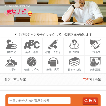
大学公開講座の情報検索
▼ 学びのジャンルをクリックして、公開講座が探せます
日本文化
英語・語学
教育・子ども
自己啓発
ビジネス
IT・科学
健康・ｽﾎﾟｰﾂ
趣味・実用
教養その他
無料講座
タグ：南１号館
TOP
南１号館
検 索