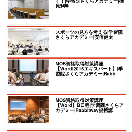
す！|学習院さくらアカデミー|櫟
原利明
スポーツの見方を考える|学習院
さくらアカデミー|安倍健太
MOS資格取得対策講座
【Wordl2016エキスパート】|学
習院さくらアカデミー|Rabb
MOS資格取得対策講座
【Word】B日程|学習院さくらア
カデミー|Rabbitway提携講