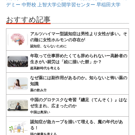
デミー
中野校
上智大学公開学習センター
早稲田大学
おすすめ記事
アルツハイマー型認知症は男性より女性が多い。そ
の陰に女性ホルモンの存在が
認知症、ならないために
年取って仕事辞めたくても辞められないー高齢者の
生きがい就労は「絵に描いた餅」か？
超高齢時代を考える
なぜ薬には副作用があるのか。知らないと怖い薬の
知識
薬の飲み方
中国のグロテスクな奇習『纏足（てんそく）』はな
ぜ生まれ、広まったのか
中国は奥深い
認知症が急カーブを描いて増える、魔の年代があ
る！
頭の健康を考える