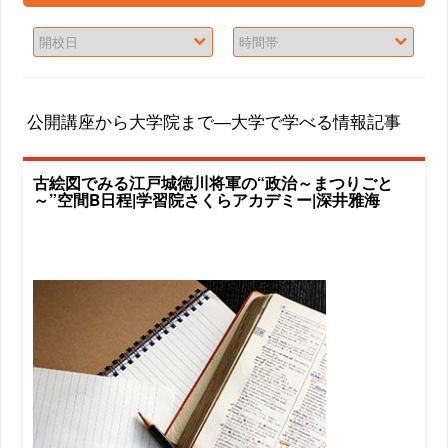
公開講座から大学院まで―大学で学べる情報記事
古絵図でみる江戸城徳川将軍の“政治～まつりごと
～”空間B日程|学習院さくらアカデミー|深井雅海