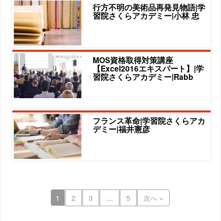
行方不明の美術品再発見物語|学
習院さくらアカデミー|小林 忠
MOS資格取得対策講座
【Excel2016エキスパート】|学
習院さくらアカデミー|Rabb
フランス革命|学習院さくらアカ
デミー|福井憲彦
1
2
3
…
5
次へ »