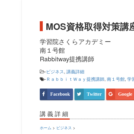
MOS資格取得対策講座
学習院さくらアカデミー
南１号館
Rabbitway提携講師
-
ビジネス
,
講義詳細
-
ＲａｂｂｉｔＷａｙ提携講師
,
南１号館
,
学
Facebook
Twitter
Google
講義詳細
ホーム
>
ビジネス
>