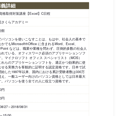
講義詳細
資格取得対策講座【Excel】C日程
院さくらアカデミー
号館
でパソコンを使いこなすことは、もはや、社会人の基本で
かでもMicrosoft®Office に含まれるWord、Excel、
erPoint などは、職業や業種を問わず、圧倒的多数の社会人
われている、オフィスワーク必須のアプリケーションソフ
す。マイクロソフト オフィス スペシャリスト（MOS）
これらのアプリケーションソフトを、適正かつ効果的に使
なせる実務力を客観的に証明する認定資格です。日本で試
開始した1997年以来、国内における累計受験者数は330万
超え、一般ユーザー向けのパソコン資格としては日本最大
す。パソコンを使う全ての人に役立つ資格です。
00円
00円
08/27～2018/08/31
0～15:00