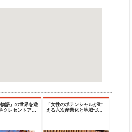
家物語』の世界を遊
「女性のポテンシャルが叶
大学クレセントアカ
える六次産業化と地域づく
清水由美子
り」|十文字学園女子大学|篠
原雪江氏／