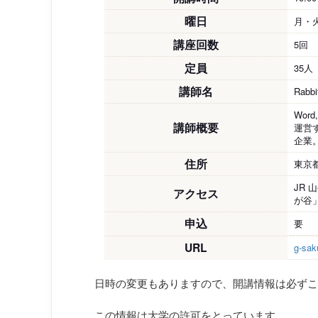
曜日
月・
講座回数
5回
定員
35人
講師名
Rab
Wor
講師概要
運営
企業
住所
東京都
JR
アクセス
が谷
申込
要
URL
g-sak
日時の変更もありますので、開講情報は必ずこ
この情報は大学の許可をとっています。