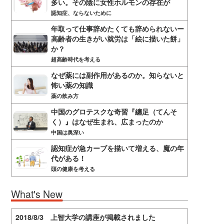
多い。その陰に女性ホルモンの存在が
認知症、ならないために
年取って仕事辞めたくても辞められないー
高齢者の生きがい就労は「絵に描いた餅」
か？
超高齢時代を考える
なぜ薬には副作用があるのか。知らないと
怖い薬の知識
薬の飲み方
中国のグロテスクな奇習『纏足（てんそ
く）』はなぜ生まれ、広まったのか
中国は奥深い
認知症が急カーブを描いて増える、魔の年
代がある！
頭の健康を考える
What's New
2018/8/3 上智大学の講座が掲載されました