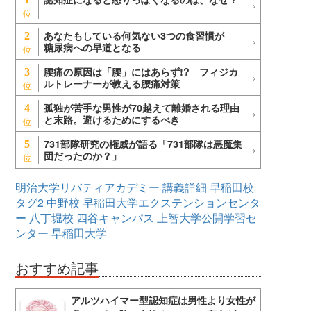
あなたもしている何気ない3つの食習慣が
2
糖尿病への早道となる
腰痛の原因は「腰」にはあらず!? フィジカ
3
ルトレーナーが教える腰痛対策
孤独が苦手な男性が70越えて離婚される理由
4
と末路。避けるためにするべき
731部隊研究の権威が語る「731部隊は悪魔集
5
団だったのか？」
明治大学リバティアカデミー
講義詳細
早稲田校
タグ2
中野校
早稲田大学エクステンションセンタ
ー
八丁堀校
四谷キャンパス
上智大学公開学習セ
ンター
早稲田大学
おすすめ記事
アルツハイマー型認知症は男性より女性が