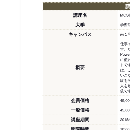
講座名
MOS
大学
学習
キャンパス
南１
仕事
す。な
Pow
に使
トで
概要
は、
いこ
験を
人を
級で
会員価格
45,0
一般価格
45,0
講座期間
2018/
開講時間
10:0