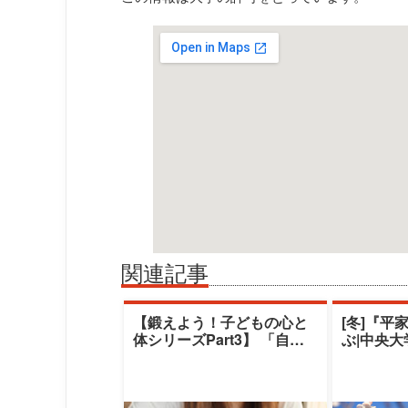
関連記事
【鍛えよう！子どもの心と
[冬]『平
体シリーズPart3】 「自閉
ぶ|中央
スペクトラム症児のコミュ
デミー|
ニケーシ