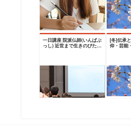
一日講座 院派仏師(いんぱぶ
[冬]伝承
っし) 近世まで生きのびたも
仰・芸能
うひとつの老舗ブランド
える伝承
（秋期）|清
クレセン