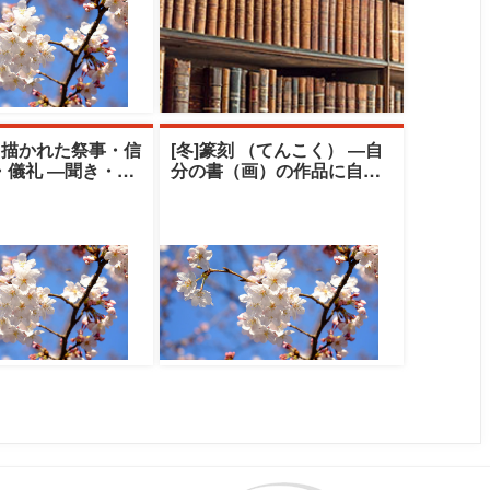
と描かれた祭事・信
[冬]篆刻 （てんこく） ―自
・儀礼 ―聞き・伝
分の書（画）の作品に自刻
の世界―|中央大学
の印を押してみませんか―|
ト
中央大学ク