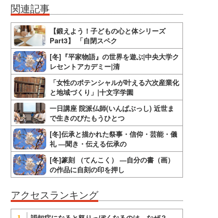
関連記事
【鍛えよう！子どもの心と体シリーズ
Part3】 「自閉スペク
[冬]『平家物語』の世界を遊ぶ|中央大学ク
レセントアカデミー|清
「女性のポテンシャルが叶える六次産業化
と地域づくり」|十文字学園
一日講座 院派仏師(いんぱぶっし) 近世ま
で生きのびたもうひとつ
[冬]伝承と描かれた祭事・信仰・芸能・儀
礼 ―聞き・伝える伝承の
[冬]篆刻 （てんこく） ―自分の書（画）
の作品に自刻の印を押し
アクセスランキング
認知症になると怒りっぽくなるのは、なぜ？
1