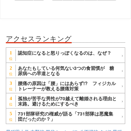
アクセスランキング
認知症になると怒りっぽくなるのは、なぜ？
1
あなたもしている何気ない3つの食習慣が 糖
2
尿病への早道となる
腰痛の原因は「腰」にはあらず!? フィジカル
3
トレーナーが教える腰痛対策
孤独が苦手な男性が70越えて離婚される理由と
4
末路。避けるためにするべき
731部隊研究の権威が語る「731部隊は悪魔集
5
団だったのか？」