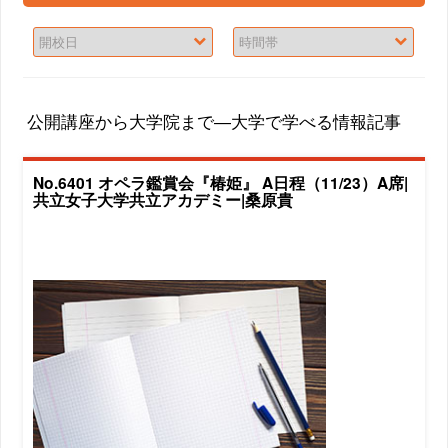
公開講座から大学院まで―大学で学べる情報記事
No.6401 オペラ鑑賞会『椿姫』 A日程（11/23）A席|
共立女子大学共立アカデミー|桑原貴