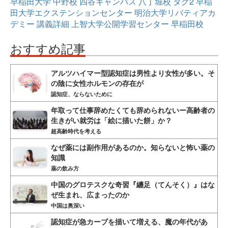
早稲田大学
中野校
四谷キャンパス
八丁堀校
タグ2
早稲
田大学エクステンションセンター
明治大学リバティアカ
デミー
講義詳細
上智大学公開学習センター
早稲田校
おすすめ記事
アルツハイマー型認知症は男性より女性が多い。そ
の陰に女性ホルモンの存在が
認知症、ならないために
年取って仕事辞めたくても辞められないー高齢者の
生きがい就労は「絵に描いた餅」か？
超高齢時代を考える
なぜ薬には副作用があるのか。知らないと怖い薬の
知識
薬の飲み方
中国のグロテスクな奇習『纏足（てんそく）』はな
ぜ生まれ、広まったのか
中国は奥深い
認知症が急カーブを描いて増える、魔の年代があ