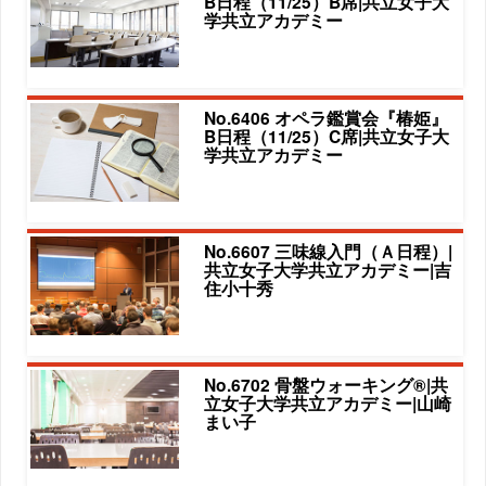
B日程（11/25）B席|共立女子大
学共立アカデミー
No.6406 オペラ鑑賞会『椿姫』
B日程（11/25）C席|共立女子大
学共立アカデミー
No.6607 三味線入門（Ａ日程）|
共立女子大学共立アカデミー|吉
住小十秀
No.6702 骨盤ウォーキング®|共
立女子大学共立アカデミー|山崎
まい子