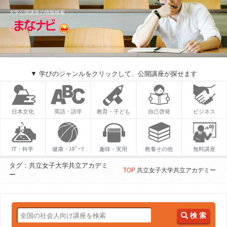
大学公開講座の情報検索
▼ 学びのジャンルをクリックして、公開講座が探せます
日本文化
英語・語学
教育・子ども
自己啓発
ビジネス
IT・科学
健康・ｽﾎﾟｰﾂ
趣味・実用
教養その他
無料講座
タグ：共立女子大学共立アカデミ
TOP
共立女子大学共立アカデミー
ー
検 索