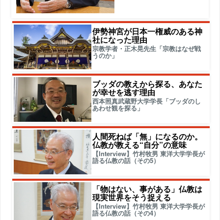
伊勢神宮が日本一権威のある神
社になった理由
宗教学者・正木晃先生「宗教はなぜ戦
うのか」
ブッダの教えから探る、あなた
が幸せを逃す理由
西本照真武蔵野大学学長「ブッダのし
あわせ観を探る」
人間死ねば「無」になるのか。
仏教が教える“自分”の意味
【Interview】竹村牧男 東洋大学学長が
語る仏教の話（その5）
「物はない、事がある」仏教は
現実世界をそう捉える
【Interview】竹村牧男 東洋大学学長が
語る仏教の話（その4）