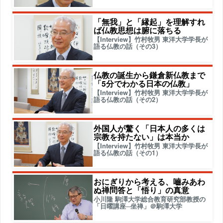
「無我」と「縁起」を理解すれ
ば仏教思想は腑に落ちる
【Interview】竹村牧男 東洋大学学長が
語る仏教の話（その3）
仏教の誕生から鎌倉新仏教まで
「5分でわかる日本の仏教」
【Interview】竹村牧男 東洋大学学長が
語る仏教の話（その2）
外国人が驚く「日本人の多くは
宗教を持たない」は本当か
【Interview】竹村牧男 東洋大学学長が
語る仏教の話（その1）
おにぎりから考える、嚙みあわ
ぬ禅問答と「悟り」の真意
小川隆 駒澤大学総合教育研究部教授の
「日曜講座─坐禅」＠駒澤大学