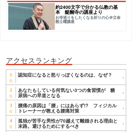
約2400文字で分かる仏教の基
本 醍醐寺の講座より
お寺巡りをしたくなる祈りの心＠立命
館土曜講座
アクセスランキング
認知症になると怒りっぽくなるのは、なぜ？
1
あなたもしている何気ない3つの食習慣が 糖
2
尿病への早道となる
腰痛の原因は「腰」にはあらず!? フィジカル
3
トレーナーが教える腰痛対策
孤独が苦手な男性が70越えて離婚される理由と
4
末路。避けるためにするべき