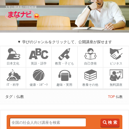
大学公開講座の情報検索
▼ 学びのジャンルをクリックして、公開講座が探せます
日本文化
英語・語学
教育・子ども
自己啓発
ビジネス
IT・科学
健康・ｽﾎﾟｰﾂ
趣味・実用
教養その他
無料講座
タグ：仏教
TOP
仏教
検 索