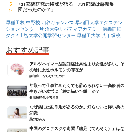
731部隊研究の権威が語る「731部隊は悪魔集
5
団だったのか？」
早稲田校
中野校
四谷キャンパス
早稲田大学エクステン
ションセンター
明治大学リバティアカデミー
講義詳細
タグ2
上智大学公開学習センター
早稲田大学
八丁堀校
おすすめ記事
アルツハイマー型認知症は男性より女性が多い。そ
の陰に女性ホルモンの存在が
認知症、ならないために
年取って仕事辞めたくても辞められないー高齢者の
生きがい就労は「絵に描いた餅」か？
超高齢時代を考える
なぜ薬には副作用があるのか。知らないと怖い薬の
知識
薬の飲み方
中国のグロテスクな奇習『纏足（てんそく）』はな