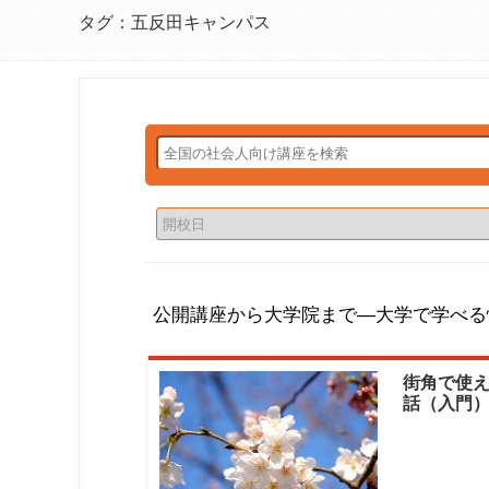
タグ：五反田キャンパス
公開講座から大学院まで―大学で学べる
街角で使
話（入門）
「おもてな
語学レベル
学 清泉ラ
ミア|ジャ