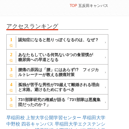
TOP
五反田キャンパス
アクセスランキング
認知症になると怒りっぽくなるのは、なぜ？
1
あなたもしている何気ない3つの食習慣が
2
糖尿病への早道となる
腰痛の原因は「腰」にはあらず!? フィジカ
3
ルトレーナーが教える腰痛対策
孤独が苦手な男性が70越えて離婚される理由
4
と末路。避けるためにするべき
731部隊研究の権威が語る「731部隊は悪魔集
5
団だったのか？」
早稲田校
上智大学公開学習センター
早稲田大学
中野校
四谷キャンパス
早稲田大学エクステンシ