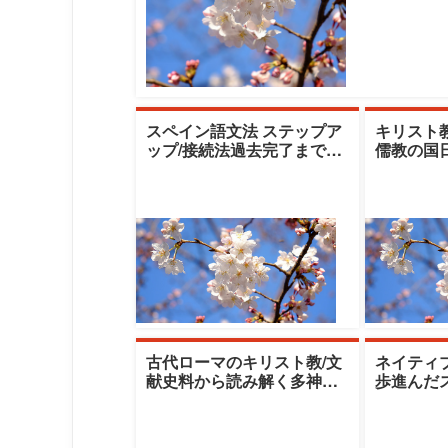
リアル
スペイン語文法 ステップア
キリスト
ップ/接続法過去完了までの
儒教の国
文法をマスター /語学レベ
日本文化
ル：★★|清
子大学 清
古代ローマのキリスト教/文
ネイティ
献史料から読み解く多神教
歩進んだ
の世界とキリスト教(知りた
ル：DELE
い世界史)|清
ル：★★