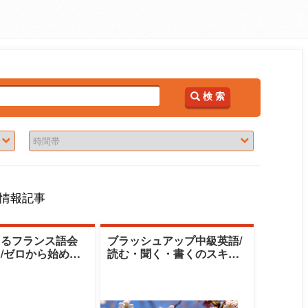
検 索
情報記事
えるフランス語会
ブラッシュアップ中級英語/
/ゼロから始める
読む・聞く・書くのスキル
し」フランス語/
アップをめざそう/語学レベ
：★|清泉女子大
ル：★★★★|
ファエラ・アカデ
ンピエール・アブ