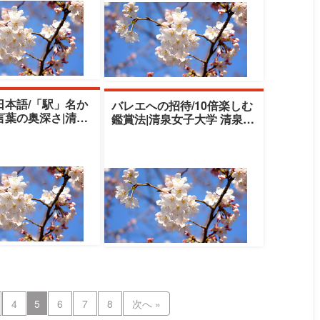
日本語/「駅」名か
バレエへの招待/10倍楽しむ
言葉の奥深さ|清泉
鑑賞法|清泉女子大学 清泉ラ
 清泉ラファエラ・
ファエラ・アカデミア|守山
|
実花
4
5
6
7
8
次へ »