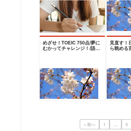
めざせ！TOEIC 750点/夢に
見直す！
むかってチャレンジ！/語学
ら眺める
レベル：★★★★★|清泉女
女子大学
子大
アカデミア
« 前へ
1
…
3