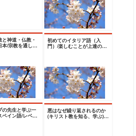
教と神道・仏教・
初めてのイタリア語（入
日本/宗教を通して
門）/楽しむことが上達の秘
を再考する|清泉女
訣！/語学レベル：★|清泉女
泉ラ
子大学 清泉ラ
ブの先生と学ぶ一
悪はなぜ繰り返されるのか
スペイン語/レベ
(キリスト教を知る、学ぶ)|
 A2.2/語学レベ
清泉女子大学 清泉ラファエ
★
ラ・アカデミ