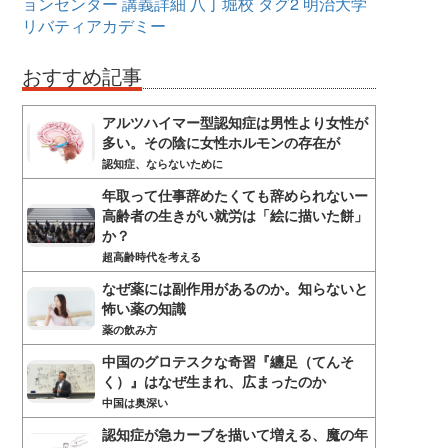
ョンセンター
講義詳細
八丁堀校
タグ2
明治大学
リバティアカデミー
おすすめ記事
アルツハイマー型認知症は男性より女性が
多い。その陰に女性ホルモンの存在が
認知症、ならないために
年取って仕事辞めたくても辞められないー
高齢者の生きがい就労は「絵に描いた餅」
か？
超高齢時代を考える
なぜ薬には副作用があるのか。知らないと
怖い薬の知識
薬の飲み方
中国のグロテスクな奇習『纏足（てんそ
く）』はなぜ生まれ、広まったのか
中国は奥深い
認知症が急カーブを描いて増える、魔の年