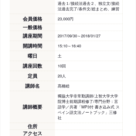
過去１/接続法過去２、独立文/接続
法過去完了/条件文/総まとめ、練習
会員価格
23,000円
一般価格
講座期間
2017/09/30～2018/01/27
開講時間
15:10～16:40
曜日
土
講座回数
10回
定員
20人
講師名
髙橋睦
獨協大学非常勤講師/上智大学大学
院博士前期課程修了/専門分野：言
講師概要
語学／共著「MP3付 書き込み式 ス
ペイン語文法ノートブック」三修
社
住所
アクセス