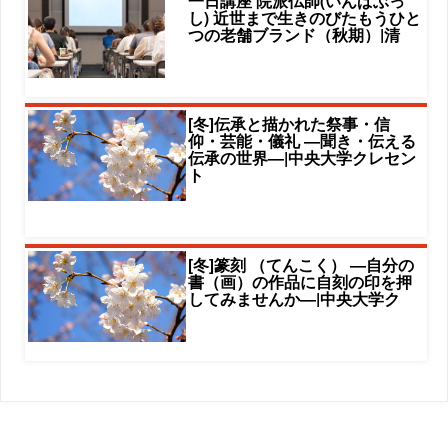
一日講座 院派仏師(いんぱぶっ
し) 近世まで生きのびたもうひと
つの老舗ブランド（秋期）|清
[冬]伝承と描かれた祭事・信
仰・芸能・儀礼 ―聞き・伝える
伝承の世界―|中央大学クレセン
ト
[冬]篆刻 （てんこく） ―自分の
書（画）の作品に自刻の印を押
してみませんか―|中央大学ク