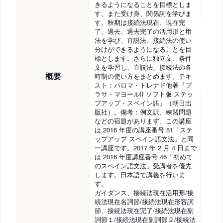
きるようになることを目標としま
す。また受け身、関係詞を学びま
す。秋期は接続法現在、現在完
了、過去、過去完了の活用形と用
法を学び、直説法、接続法の使い
分けができるようになることを目
標とします。さらに独立文、条件
文を学習し、直説法、接続法の各
概要
時制の使い方をまとめます。テキ
スト：パロマ・トレナド他著『プ
ラサ・マヨールII ソフト版 ステッ
プアップ・スペイン語』（朝日出
版社）。備考：例文訳、練習問題
などの宿題があります。この講座
は 2016 年度の講座番号 51「ステ
ップアップ スペイン語文法」と同
一講座です。2017 年 2 月 4 日まで
は 2016 年度講座番号 46「初めて
のスペイン語文法」受講者を優先
します。日本語で講義を行いま
す。
ガイダンス、接続法現在活用形/接
続法現在名詞節/接続法現在形容詞
節、接続法現在完了/接続法現在副
詞節１/接続法現在副詞節２/接続法