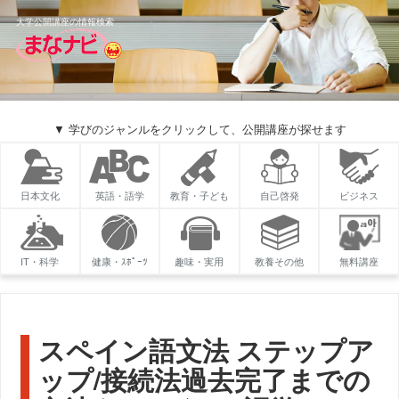
大学公開講座の情報検索
▼ 学びのジャンルをクリックして、公開講座が探せます
日本文化
英語・語学
教育・子ども
自己啓発
ビジネス
IT・科学
健康・ｽﾎﾟｰﾂ
趣味・実用
教養その他
無料講座
スペイン語文法 ステップア
ップ/接続法過去完了までの