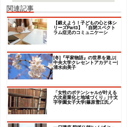
関連記事
【鍛えよう！子どもの心と体シ
リーズPart3】 「自閉スペクト
ラム症児のコミュニケーシ
[冬]『平家物語』の世界を遊ぶ|
中央大学クレセントアカデミー|
清水由美子
「女性のポテンシャルが叶える
六次産業化と地域づくり」|十文
字学園女子大学|篠原雪江氏／