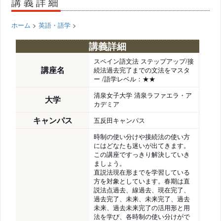
講義詳細
ホーム
>
英語・語学
>
講義詳細
スペイン語文法 ステップアップ/接
講座名
続法過去完了までの文法をマスタ
ー /語学レベル：★★
清泉女子大学 清泉ラファエラ・ア
大学
カデミア
キャンパス
五反田キャンパス
時制の使い分けや接続法の使い方
にはどなたも迷いが出てきます。
この講座ですっきり解決していき
ましょう。
直説法現在形までを学習している
方を対象としています。春期は直
説法点過去、線過去、現在完了、
過去完了、未来、未来完了、過去
未来、過去未来完了の活用形と用
法を学び、各時制の使い分けがで