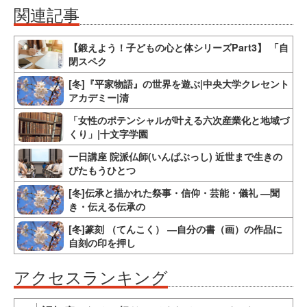
関連記事
【鍛えよう！子どもの心と体シリーズPart3】 「自
閉スペク
[冬]『平家物語』の世界を遊ぶ|中央大学クレセント
アカデミー|清
「女性のポテンシャルが叶える六次産業化と地域づ
くり」|十文字学園
一日講座 院派仏師(いんぱぶっし) 近世まで生きの
びたもうひとつ
[冬]伝承と描かれた祭事・信仰・芸能・儀礼 ―聞
き・伝える伝承の
[冬]篆刻 （てんこく） ―自分の書（画）の作品に
自刻の印を押し
アクセスランキング