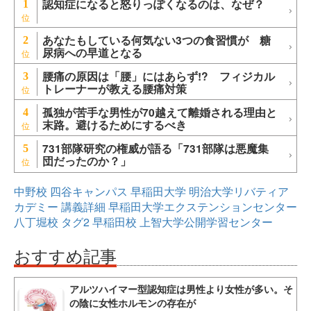
認知症になると怒りっぽくなるのは、なぜ？
1
あなたもしている何気ない3つの食習慣が 糖
2
尿病への早道となる
腰痛の原因は「腰」にはあらず!? フィジカル
3
トレーナーが教える腰痛対策
孤独が苦手な男性が70越えて離婚される理由と
4
末路。避けるためにするべき
731部隊研究の権威が語る「731部隊は悪魔集
5
団だったのか？」
中野校
四谷キャンパス
早稲田大学
明治大学リバティア
カデミー
講義詳細
早稲田大学エクステンションセンター
八丁堀校
タグ2
早稲田校
上智大学公開学習センター
おすすめ記事
アルツハイマー型認知症は男性より女性が多い。そ
の陰に女性ホルモンの存在が