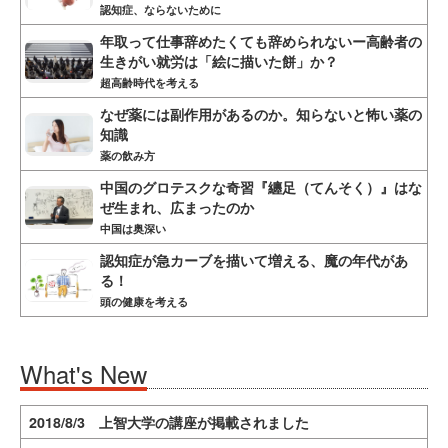
認知症、ならないために
年取って仕事辞めたくても辞められないー高齢者の
生きがい就労は「絵に描いた餅」か？
超高齢時代を考える
なぜ薬には副作用があるのか。知らないと怖い薬の
知識
薬の飲み方
中国のグロテスクな奇習『纏足（てんそく）』はな
ぜ生まれ、広まったのか
中国は奥深い
認知症が急カーブを描いて増える、魔の年代があ
る！
頭の健康を考える
What's New
2018/8/3 上智大学の講座が掲載されました