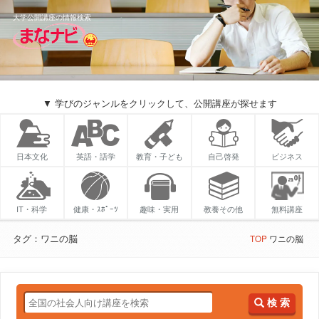
大学公開講座の情報検索
▼ 学びのジャンルをクリックして、公開講座が探せます
日本文化
英語・語学
教育・子ども
自己啓発
ビジネス
IT・科学
健康・ｽﾎﾟｰﾂ
趣味・実用
教養その他
無料講座
タグ：ワニの脳
TOP
ワニの脳
検 索