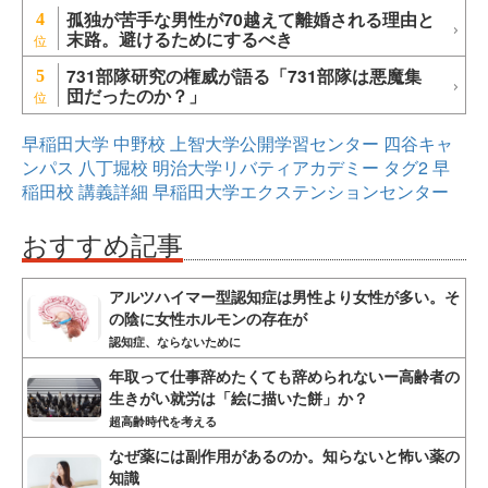
孤独が苦手な男性が70越えて離婚される理由と
4
末路。避けるためにするべき
731部隊研究の権威が語る「731部隊は悪魔集
5
団だったのか？」
早稲田大学
中野校
上智大学公開学習センター
四谷キャ
ンパス
八丁堀校
明治大学リバティアカデミー
タグ2
早
稲田校
講義詳細
早稲田大学エクステンションセンター
おすすめ記事
アルツハイマー型認知症は男性より女性が多い。そ
の陰に女性ホルモンの存在が
認知症、ならないために
年取って仕事辞めたくても辞められないー高齢者の
生きがい就労は「絵に描いた餅」か？
超高齢時代を考える
なぜ薬には副作用があるのか。知らないと怖い薬の
知識