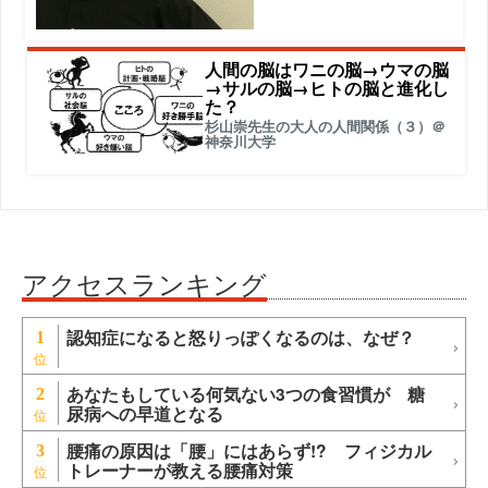
人間の脳はワニの脳→ウマの脳
→サルの脳→ヒトの脳と進化し
た？
杉山崇先生の大人の人間関係（３）＠
神奈川大学
アクセスランキング
認知症になると怒りっぽくなるのは、なぜ？
1
あなたもしている何気ない3つの食習慣が 糖
2
尿病への早道となる
腰痛の原因は「腰」にはあらず!? フィジカル
3
トレーナーが教える腰痛対策