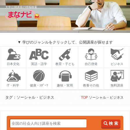
大学公開講座の情報検索
▼ 学びのジャンルをクリックして、公開講座が探せます
日本文化
英語・語学
教育・子ども
自己啓発
ビジネス
IT・科学
健康・ｽﾎﾟｰﾂ
趣味・実用
教養その他
無料講座
タグ：ソーシャル・ビジネス
TOP
ソーシャル・ビジネス
検 索