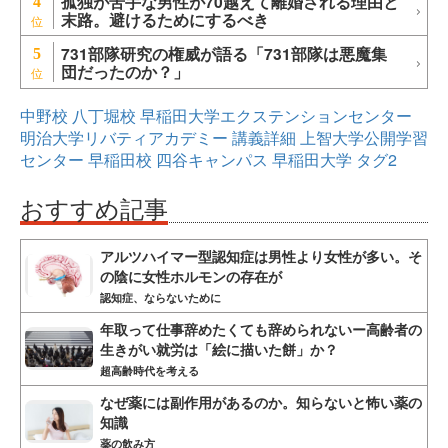
孤独が苦手な男性が70越えて離婚される理由と
4
末路。避けるためにするべき
731部隊研究の権威が語る「731部隊は悪魔集
5
団だったのか？」
中野校
八丁堀校
早稲田大学エクステンションセンター
明治大学リバティアカデミー
講義詳細
上智大学公開学習
センター
早稲田校
四谷キャンパス
早稲田大学
タグ2
おすすめ記事
アルツハイマー型認知症は男性より女性が多い。そ
の陰に女性ホルモンの存在が
認知症、ならないために
年取って仕事辞めたくても辞められないー高齢者の
生きがい就労は「絵に描いた餅」か？
超高齢時代を考える
なぜ薬には副作用があるのか。知らないと怖い薬の
知識
薬の飲み方