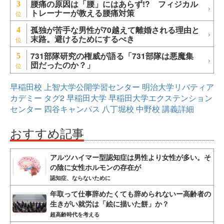
腰痛の原因は「腰」にはあらず!? フィジカル
3
トレーナーが教える腰痛対策
孤独が苦手な男性が70越えて離婚される理由と
4
末路。避けるためにするべき
731部隊研究の権威が語る「731部隊は悪魔集
5
団だったのか？」
早稲田校
上智大学公開学習センター
明治大学リバティア
カデミー
タグ2
早稲田大学
早稲田大学エクステンション
センター
四谷キャンパス
八丁堀校
中野校
講義詳細
おすすめ記事
アルツハイマー型認知症は男性より女性が多い。そ
の陰に女性ホルモンの存在が
認知症、ならないために
年取って仕事辞めたくても辞められないー高齢者の
生きがい就労は「絵に描いた餅」か？
超高齢時代を考える