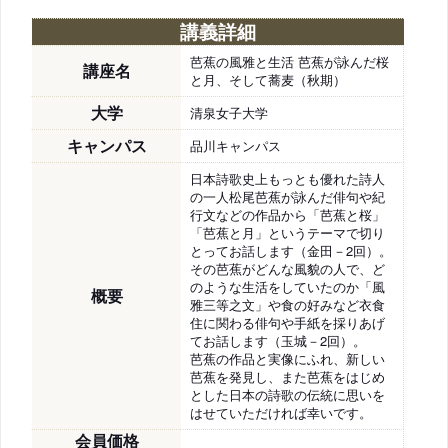
講義詳細
芭蕉の風雅と生活 芭蕉が詠んだ桜
講座名
と月、そして蕎麦（秋期）
大学
清泉女子大学
キャンパス
品川キャンパス
日本詩歌史上もっとも優れた詩人
の一人松尾芭蕉が詠んだ俳句や紀
行文などの作品から「芭蕉と桜」
「芭蕉と月」というテーマで切り
とってお話します（金田－2回）。
その芭蕉がどんな風貌の人で、ど
のような生活をしていたのか「風
概要
雅三等之文」や食の好みなど衣食
住に関わる俳句や手紙を採りあげ
てお話します（玉城－2回）。
芭蕉の作品と実像にふれ、新しい
芭蕉を発見し、また芭蕉をはじめ
とした日本の詩歌の伝統に思いを
はせていただければ幸いです。
会員価格