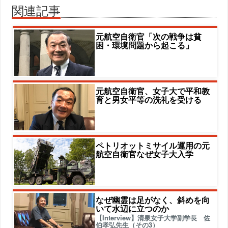
関連記事
元航空自衛官「次の戦争は貧
困・環境問題から起こる」
元航空自衛官、女子大で平和教
育と男女平等の洗礼を受ける
ペトリオットミサイル運用の元
航空自衛官なぜ女子大入学
なぜ幽霊は足がなく、斜めを向
いて水辺に立つのか
【Interview】清泉女子大学副学長 佐
伯孝弘先生（その3）