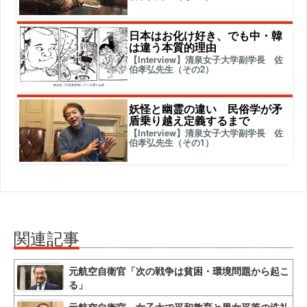
日本はお化け好き、でも中・韓
は違う本質的理由
【Interview】清泉女子大学副学長 佐
伯孝弘先生（その2）
妖怪と幽霊の違い 民俗学が矛
盾乗り越え定義するまで
【Interview】清泉女子大学副学長 佐
伯孝弘先生（その1）
関連記事
元航空自衛官「次の戦争は貧困・環境問題から起こ
る」
元航空自衛官、女子大で平和教育と男女平等の洗礼