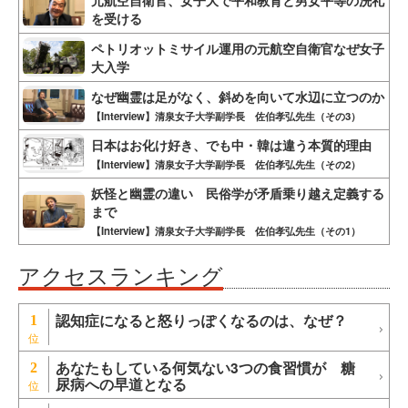
を受ける
ペトリオットミサイル運用の元航空自衛官なぜ女子
大入学
なぜ幽霊は足がなく、斜めを向いて水辺に立つのか
【Interview】清泉女子大学副学長 佐伯孝弘先生（その3）
日本はお化け好き、でも中・韓は違う本質的理由
【Interview】清泉女子大学副学長 佐伯孝弘先生（その2）
妖怪と幽霊の違い 民俗学が矛盾乗り越え定義する
まで
【Interview】清泉女子大学副学長 佐伯孝弘先生（その1）
アクセスランキング
認知症になると怒りっぽくなるのは、なぜ？
1
あなたもしている何気ない3つの食習慣が 糖
2
尿病への早道となる