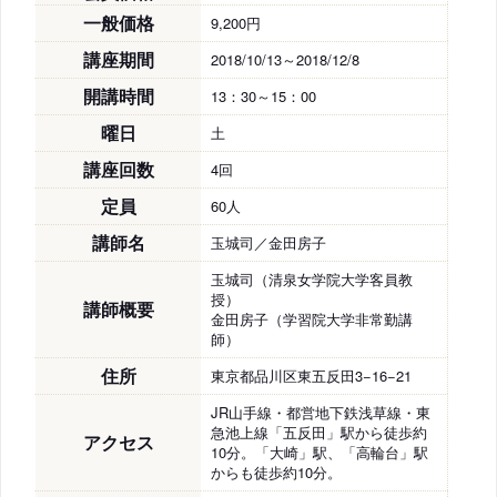
一般価格
9,200円
講座期間
2018/10/13～2018/12/8
開講時間
13：30～15：00
曜日
土
講座回数
4回
定員
60人
講師名
玉城司／金田房子
玉城司（清泉女学院大学客員教
授）
講師概要
金田房子（学習院大学非常勤講
師）
住所
東京都品川区東五反田3−16−21
JR山手線・都営地下鉄浅草線・東
急池上線「五反田」駅から徒歩約
アクセス
10分。「大崎」駅、「高輪台」駅
からも徒歩約10分。