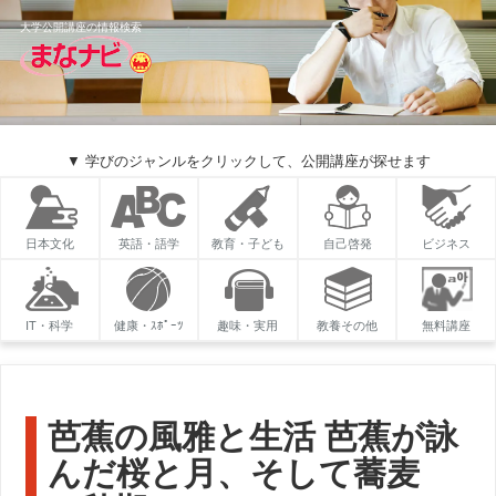
大学公開講座の情報検索
▼ 学びのジャンルをクリックして、公開講座が探せます
日本文化
英語・語学
教育・子ども
自己啓発
ビジネス
IT・科学
健康・ｽﾎﾟｰﾂ
趣味・実用
教養その他
無料講座
芭蕉の風雅と生活 芭蕉が詠
んだ桜と月、そして蕎麦