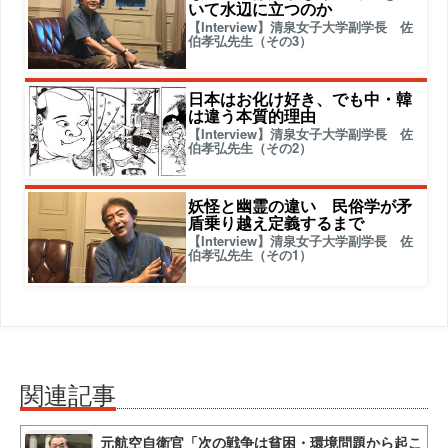
いて水辺に立つのか
【Interview】清泉女子大学副学長 佐
伯孝弘先生（その3）
日本はお化け好き、でも中・韓
は違う本質的理由
【Interview】清泉女子大学副学長 佐
伯孝弘先生（その2）
妖怪と幽霊の違い 民俗学が矛
盾乗り越え定義するまで
【Interview】清泉女子大学副学長 佐
伯孝弘先生（その1）
関連記事
元航空自衛官「次の戦争は貧困・環境問題から起こ