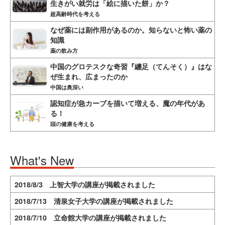
生きがい就労は「絵に描いた餅」か？
超高齢時代を考える
なぜ薬には副作用があるのか。知らないと怖い薬の
知識
薬の飲み方
中国のグロテスクな奇習『纏足（てんそく）』はな
ぜ生まれ、広まったのか
中国は奥深い
認知症が急カーブを描いて増える、魔の年代があ
る！
頭の健康を考える
What's New
2018/8/3 上智大学の講座が掲載されました
2018/7/13 清泉女子大学の講座が掲載されました
2018/7/10 立命館大学の講座が掲載されました