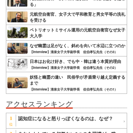
る」
元航空自衛官、女子大で平和教育と男女平等の洗礼
を受ける
ペトリオットミサイル運用の元航空自衛官なぜ女子
大入学
なぜ幽霊は足がなく、斜めを向いて水辺に立つのか
【Interview】清泉女子大学副学長 佐伯孝弘先生（その3）
日本はお化け好き、でも中・韓は違う本質的理由
【Interview】清泉女子大学副学長 佐伯孝弘先生（その2）
妖怪と幽霊の違い 民俗学が矛盾乗り越え定義する
まで
【Interview】清泉女子大学副学長 佐伯孝弘先生（その1）
アクセスランキング
認知症になると怒りっぽくなるのは、なぜ？
1