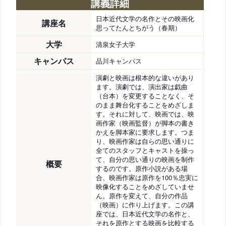
講義詳細
日本近代文学の名作とその映画化
講座名
思ってたんとちがう（春期）
大学
清泉女子大学
キャンパス
品川キャンパス
演劇と映画は根本的な違いがあり
ます。演劇では、演出家は戯曲
（台本）を変更することなく、そ
のまま舞台化することをめざしま
す。それに対して、映画では、映
画作家（映画監督）が脚本の書き
かえを脚本家に要求します。つま
り、映画作家は自らの思い通りに
全てのスタッフとキャストを操っ
て、自分の思い通りの映画を制作
概要
するのです。原作小説がある場
合、映画作家は原作を100％忠実に
映像化することをめざしていませ
ん。原作を変えて、自分の作品
（映画）に作り上げます。この講
座では、日本近代文学の名作と、
それを原作とする映画を比較する