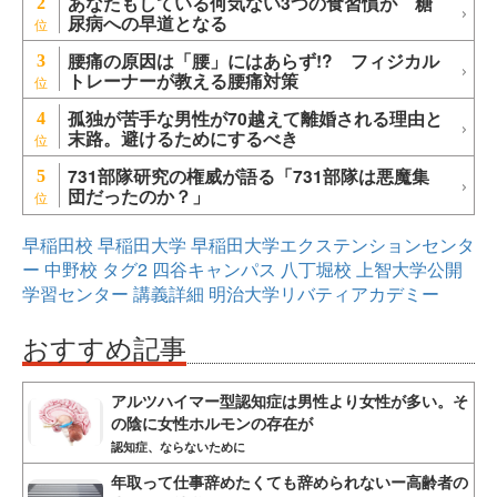
あなたもしている何気ない3つの食習慣が 糖
2
尿病への早道となる
腰痛の原因は「腰」にはあらず!? フィジカル
3
トレーナーが教える腰痛対策
孤独が苦手な男性が70越えて離婚される理由と
4
末路。避けるためにするべき
731部隊研究の権威が語る「731部隊は悪魔集
5
団だったのか？」
早稲田校
早稲田大学
早稲田大学エクステンションセンタ
ー
中野校
タグ2
四谷キャンパス
八丁堀校
上智大学公開
学習センター
講義詳細
明治大学リバティアカデミー
おすすめ記事
アルツハイマー型認知症は男性より女性が多い。そ
の陰に女性ホルモンの存在が
認知症、ならないために
年取って仕事辞めたくても辞められないー高齢者の