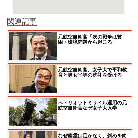
関連記事
元航空自衛官「次の戦争は貧
困・環境問題から起こる」
元航空自衛官、女子大で平和教
育と男女平等の洗礼を受ける
ペトリオットミサイル運用の元
航空自衛官なぜ女子大入学
なぜ幽霊は足がなく、斜めを向