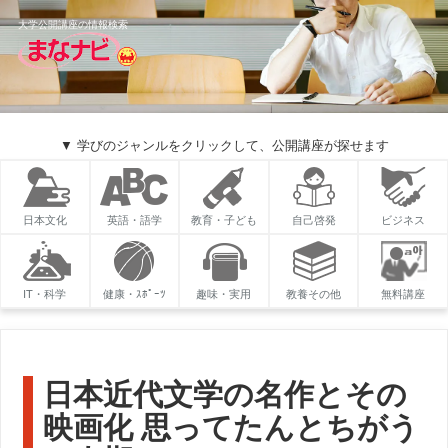
大学公開講座の情報検索
▼ 学びのジャンルをクリックして、公開講座が探せます
日本文化
英語・語学
教育・子ども
自己啓発
ビジネス
IT・科学
健康・ｽﾎﾟｰﾂ
趣味・実用
教養その他
無料講座
日本近代文学の名作とその
映画化 思ってたんとちがう