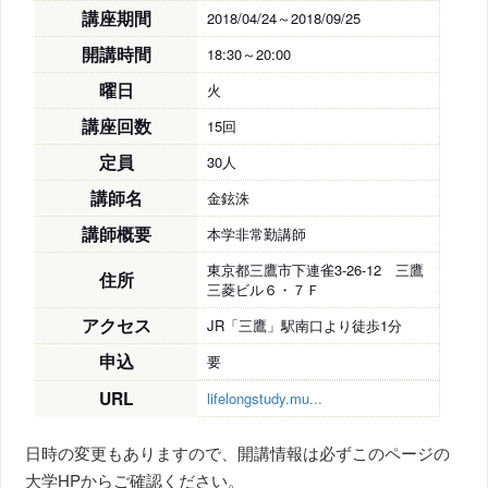
講座期間
2018/04/24～2018/09/25
開講時間
18:30～20:00
曜日
火
講座回数
15回
定員
30人
講師名
金鉉洙
講師概要
本学非常勤講師
東京都三鷹市下連雀3-26-12 三鷹
住所
三菱ビル６・７Ｆ
アクセス
JR「三鷹」駅南口より徒歩1分
申込
要
URL
lifelongstudy.mu...
日時の変更もありますので、開講情報は必ずこのページの
大学HPからご確認ください。