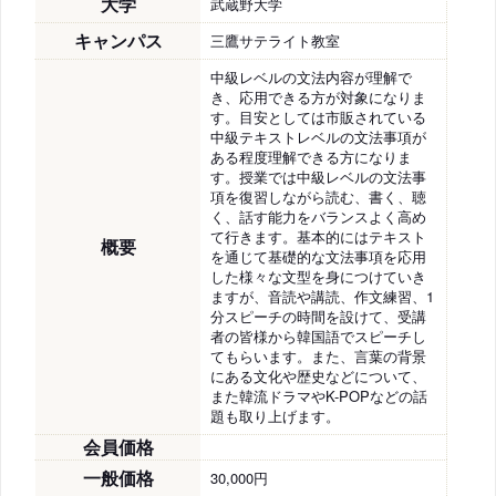
大学
武蔵野大学
キャンパス
三鷹サテライト教室
中級レベルの文法内容が理解で
き、応用できる方が対象になりま
す。目安としては市販されている
中級テキストレベルの文法事項が
ある程度理解できる方になりま
す。授業では中級レベルの文法事
項を復習しながら読む、書く、聴
く、話す能力をバランスよく高め
て行きます。基本的にはテキスト
概要
を通じて基礎的な文法事項を応用
した様々な文型を身につけていき
ますが、音読や講読、作文練習、1
分スピーチの時間を設けて、受講
者の皆様から韓国語でスピーチし
てもらいます。また、言葉の背景
にある文化や歴史などについて、
また韓流ドラマやK-POPなどの話
題も取り上げます。
会員価格
一般価格
30,000円