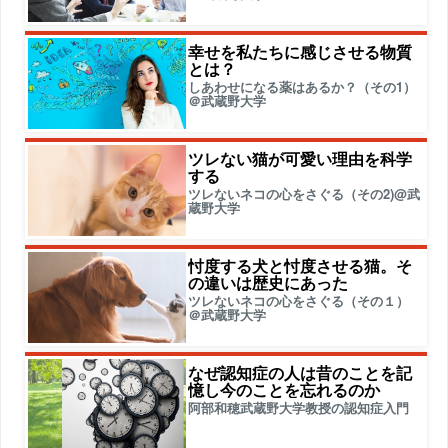
幸せを私たちに感じさせる物質
とは？
しあわせになる薬はあるか？（その1）
＠武蔵野大学
ツレない猫が可愛い理由を科学
する
ツレないネコの心をさぐる（その2)@武
蔵野大学
忖度する犬と忖度させる猫。そ
の違いは歴史にあった
ツレないネコの心をさぐる（その１）
＠武蔵野大学
なぜ認知症の人は昔のことを記
憶し今のことを忘れるのか
阿部和穂武蔵野大学教授の認知症入門