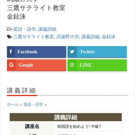
三鷹サテライト教室
金鉉洙
-
英語・語学
,
講義詳細
-
三鷹サテライト教室
,
武蔵野大学
,
講義詳細
,
金鉉洙
Facebook
Twitter
Google
LINE
講義詳細
ホーム
>
英語・語学
>
講義詳細
講座名
韓国語を始めよう! 中級7