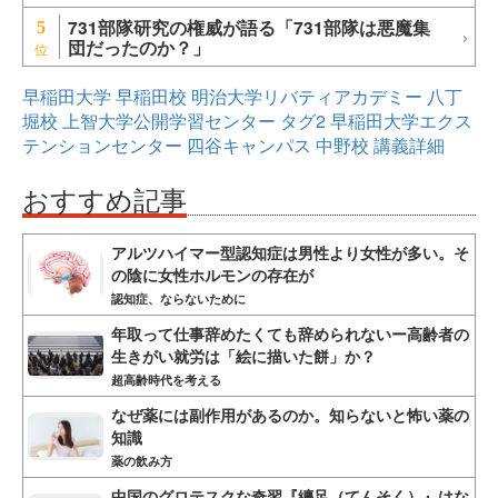
731部隊研究の権威が語る「731部隊は悪魔集
5
団だったのか？」
早稲田大学
早稲田校
明治大学リバティアカデミー
八丁
堀校
上智大学公開学習センター
タグ2
早稲田大学エクス
テンションセンター
四谷キャンパス
中野校
講義詳細
おすすめ記事
アルツハイマー型認知症は男性より女性が多い。そ
の陰に女性ホルモンの存在が
認知症、ならないために
年取って仕事辞めたくても辞められないー高齢者の
生きがい就労は「絵に描いた餅」か？
超高齢時代を考える
なぜ薬には副作用があるのか。知らないと怖い薬の
知識
薬の飲み方
中国のグロテスクな奇習『纏足（てんそく）』はな