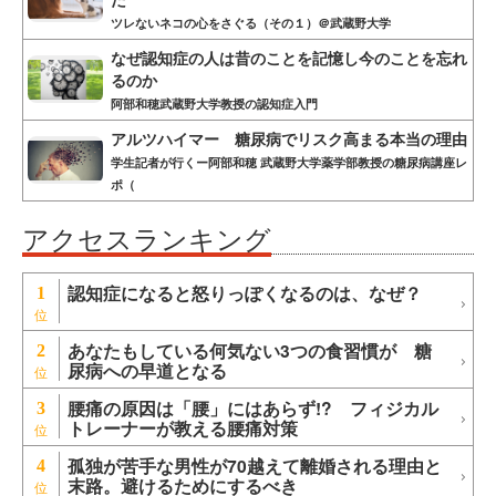
ツレないネコの心をさぐる（その１）＠武蔵野大学
なぜ認知症の人は昔のことを記憶し今のことを忘れ
るのか
阿部和穂武蔵野大学教授の認知症入門
アルツハイマー 糖尿病でリスク高まる本当の理由
学生記者が行くー阿部和穂 武蔵野大学薬学部教授の糖尿病講座レ
ポ（
アクセスランキング
認知症になると怒りっぽくなるのは、なぜ？
1
あなたもしている何気ない3つの食習慣が 糖
2
尿病への早道となる
腰痛の原因は「腰」にはあらず!? フィジカル
3
トレーナーが教える腰痛対策
孤独が苦手な男性が70越えて離婚される理由と
4
末路。避けるためにするべき