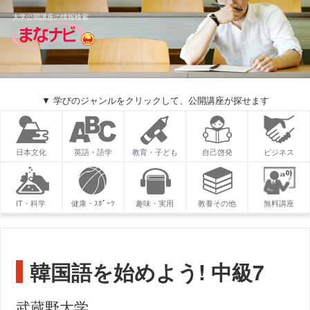
大学公開講座の情報検索
▼ 学びのジャンルをクリックして、公開講座が探せます
日本文化
英語・語学
教育・子ども
自己啓発
ビジネス
IT・科学
健康・ｽﾎﾟｰﾂ
趣味・実用
教養その他
無料講座
韓国語を始めよう! 中級7
武蔵野大学