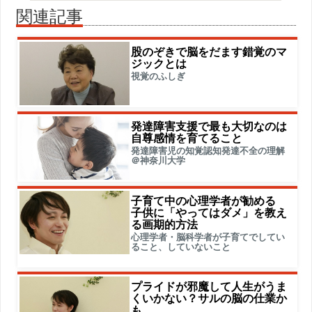
関連記事
股のぞきで脳をだます錯覚のマ
ジックとは
視覚のふしぎ
発達障害支援で最も大切なのは
自尊感情を育てること
発達障害児の知覚認知発達不全の理解
＠神奈川大学
子育て中の心理学者が勧める
子供に「やってはダメ」を教え
る画期的方法
心理学者・脳科学者が子育てでしてい
ること、していないこと
プライドが邪魔して人生がうま
くいかない？サルの脳の仕業か
も