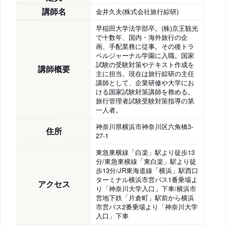
講師名
金井久夫(株式会社旅行綜研)
早稲田大学法学部卒。(株)京王観光
で十数年、国内・海外旅行の企
画、手配業務に従事。その後トラ
ベルジャーナル学園に入職。国家
試験の受験対策やテキスト作成を
講師概要
主に担当。現在は旅行綜研の主任
講師として、企業研修や大学にお
ける国家試験対策講師を務める。
旅行管理者試験受験対策指導の第
一人者。
神奈川県横浜市神奈川区六角橋3-
住所
27-1
東急東横線「白楽」駅より徒歩13
分/東急東横線「東白楽」駅より徒
歩13分/JR東海道線「横浜」駅西口
ターミナル横浜市営バス1番乗場よ
アクセス
り「神奈川大学入口」下車/横浜市
営地下鉄「片倉町」駅前から横浜
市営バス2番乗場より「神奈川大学
入口」下車