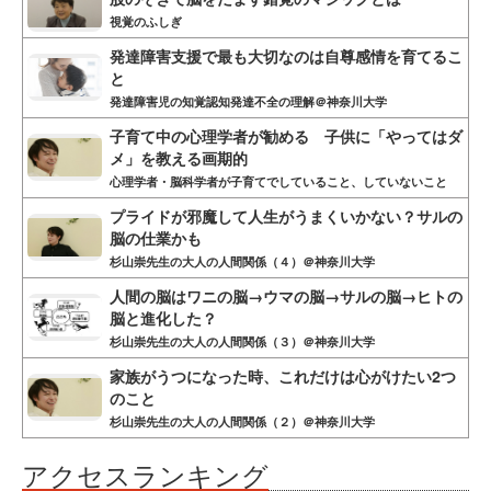
視覚のふしぎ
発達障害支援で最も大切なのは自尊感情を育てるこ
と
発達障害児の知覚認知発達不全の理解＠神奈川大学
子育て中の心理学者が勧める 子供に「やってはダ
メ」を教える画期的
心理学者・脳科学者が子育てでしていること、していないこと
プライドが邪魔して人生がうまくいかない？サルの
脳の仕業かも
杉山崇先生の大人の人間関係（４）＠神奈川大学
人間の脳はワニの脳→ウマの脳→サルの脳→ヒトの
脳と進化した？
杉山崇先生の大人の人間関係（３）＠神奈川大学
家族がうつになった時、これだけは心がけたい2つ
のこと
杉山崇先生の大人の人間関係（２）＠神奈川大学
アクセスランキング