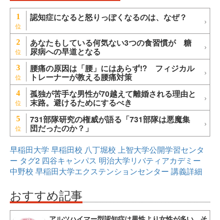
認知症になると怒りっぽくなるのは、なぜ？
1
あなたもしている何気ない3つの食習慣が 糖
2
尿病への早道となる
腰痛の原因は「腰」にはあらず!? フィジカル
3
トレーナーが教える腰痛対策
孤独が苦手な男性が70越えて離婚される理由と
4
末路。避けるためにするべき
731部隊研究の権威が語る「731部隊は悪魔集
5
団だったのか？」
早稲田大学
早稲田校
八丁堀校
上智大学公開学習センタ
ー
タグ2
四谷キャンパス
明治大学リバティアカデミー
中野校
早稲田大学エクステンションセンター
講義詳細
おすすめ記事
アルツハイマー型認知症は男性より女性が多い。そ