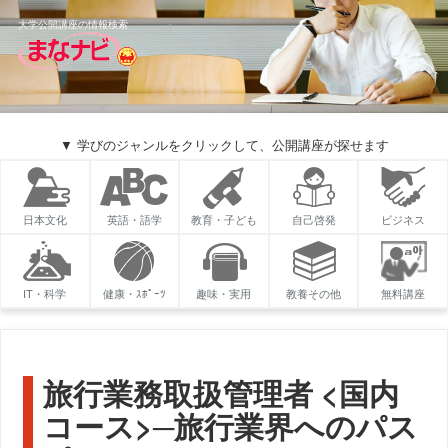
大学公開講座の情報検索
▼ 学びのジャンルをクリックして、公開講座が探せます
日本文化
英語・語学
教育・子ども
自己啓発
ビジネス
IT・科学
健康・ｽﾎﾟｰﾂ
趣味・実用
教養その他
無料講座
旅行業務取扱管理者 <国内
コース>─旅行業界へのパス