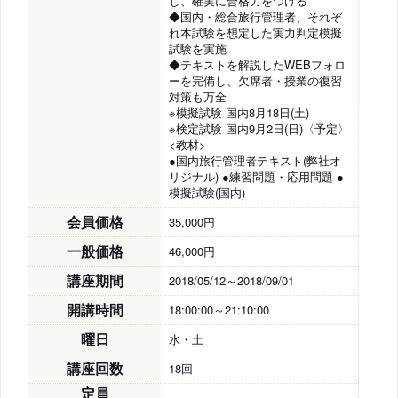
し、確実に合格力をつける
◆国内・総合旅行管理者、それぞ
れ本試験を想定した実力判定模擬
試験を実施
◆テキストを解説したWEBフォロ
ーを完備し、欠席者・授業の復習
対策も万全
※模擬試験 国内8月18日(土)
※検定試験 国内9月2日(日)〈予定〉
<教材>
●国内旅行管理者テキスト(弊社オ
リジナル) ●練習問題・応用問題 ●
模擬試験(国内)
会員価格
35,000円
一般価格
46,000円
講座期間
2018/05/12～2018/09/01
開講時間
18:00:00～21:10:00
曜日
水・土
講座回数
18回
定員