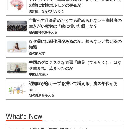
の陰に女性ホルモンの存在が
認知症、ならないために
年取って仕事辞めたくても辞められないー高齢者の
生きがい就労は「絵に描いた餅」か？
超高齢時代を考える
なぜ薬には副作用があるのか。知らないと怖い薬の
知識
薬の飲み方
中国のグロテスクな奇習『纏足（てんそく）』はな
ぜ生まれ、広まったのか
中国は奥深い
認知症が急カーブを描いて増える、魔の年代があ
る！
頭の健康を考える
What's New