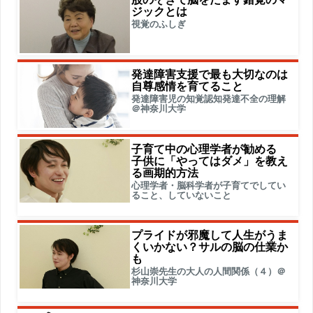
ジックとは
視覚のふしぎ
発達障害支援で最も大切なのは
自尊感情を育てること
発達障害児の知覚認知発達不全の理解
＠神奈川大学
子育て中の心理学者が勧める
子供に「やってはダメ」を教え
る画期的方法
心理学者・脳科学者が子育てでしてい
ること、していないこと
プライドが邪魔して人生がうま
くいかない？サルの脳の仕業か
も
杉山崇先生の大人の人間関係（４）＠
神奈川大学