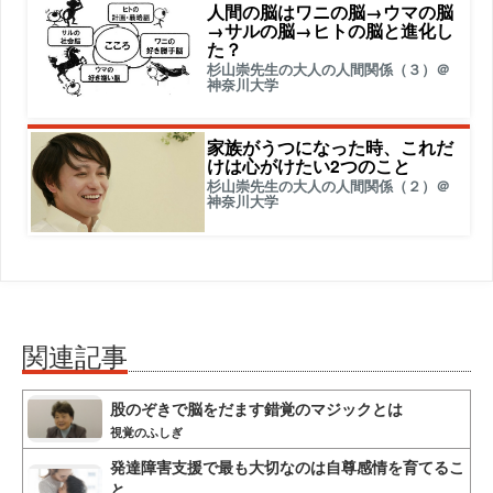
人間の脳はワニの脳→ウマの脳
→サルの脳→ヒトの脳と進化し
た？
杉山崇先生の大人の人間関係（３）＠
神奈川大学
家族がうつになった時、これだ
けは心がけたい2つのこと
杉山崇先生の大人の人間関係（２）＠
神奈川大学
関連記事
股のぞきで脳をだます錯覚のマジックとは
視覚のふしぎ
発達障害支援で最も大切なのは自尊感情を育てるこ
と