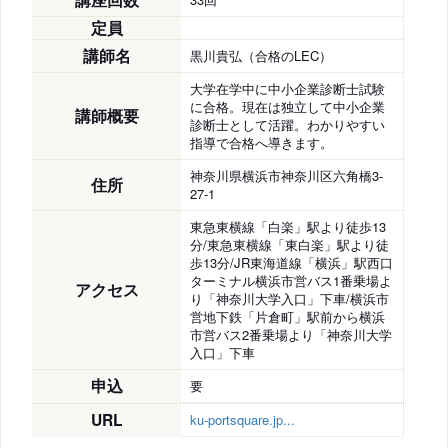
定員
講師名
黒川貴弘（合格のLEC）
大学在学中に中小企業診断士試験
に合格。現在は独立して中小企業
講師概要
診断士として活躍。わかりやすい
指導で合格へ導きます。
神奈川県横浜市神奈川区六角橋3-
住所
27-1
東急東横線「白楽」駅より徒歩13
分/東急東横線「東白楽」駅より徒
歩13分/JR東海道線「横浜」駅西口
ターミナル横浜市営バス1番乗場よ
アクセス
り「神奈川大学入口」下車/横浜市
営地下鉄「片倉町」駅前から横浜
市営バス2番乗場より「神奈川大学
入口」下車
申込
要
URL
ku-portsquare.jp...