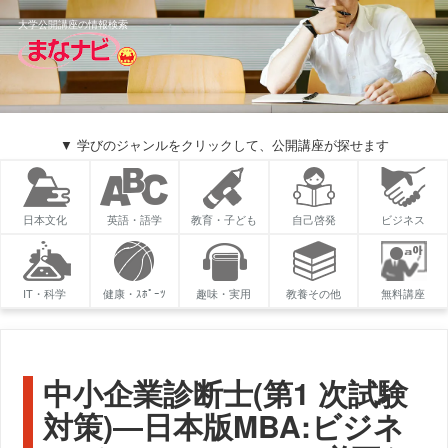
大学公開講座の情報検索
▼ 学びのジャンルをクリックして、公開講座が探せます
日本文化
英語・語学
教育・子ども
自己啓発
ビジネス
IT・科学
健康・ｽﾎﾟｰﾂ
趣味・実用
教養その他
無料講座
中小企業診断士(第1 次試験
対策)―日本版MBA:ビジネ