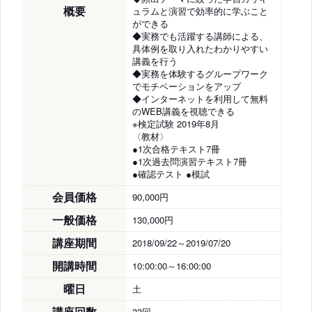
概要
ュラムと演習で効率的に学ぶこと
ができる
◆実務でも活躍する講師による、
具体例を取り入れたわかりやすい
講義を行う
◆実務を体験するグループワーク
でモチベーションをアップ
◆インターネットを利用して無料
のWEB講義を視聴できる
※検定試験 2019年8月
〈教材〉
●1次合格テキスト7冊
●1次過去問演習テキスト7冊
●確認テスト ●模試
会員価格
90,000円
一般価格
130,000円
講座期間
2018/09/22～2019/07/20
開講時間
10:00:00～16:00:00
曜日
土
講座回数
33回