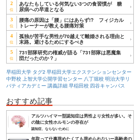
あなたもしている何気ない3つの食習慣が 糖
2
尿病への早道となる
腰痛の原因は「腰」にはあらず!? フィジカル
3
トレーナーが教える腰痛対策
孤独が苦手な男性が70越えて離婚される理由と
4
末路。避けるためにするべき
731部隊研究の権威が語る「731部隊は悪魔集
5
団だったのか？」
早稲田大学
タグ2
早稲田大学エクステンションセンター
中野校
上智大学公開学習センター
八丁堀校
明治大学リ
バティアカデミー
講義詳細
早稲田校
四谷キャンパス
おすすめ記事
アルツハイマー型認知症は男性より女性が多い。そ
の陰に女性ホルモンの存在が
認知症、ならないために
年取って仕事辞めたくても辞められないー高齢者の