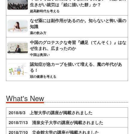
生きがい就労は「絵に描いた餅」か？
超高齢時代を考える
なぜ薬には副作用があるのか。知らないと怖い薬の
知識
薬の飲み方
中国のグロテスクな奇習『纏足（てんそく）』はな
ぜ生まれ、広まったのか
中国は奥深い
認知症が急カーブを描いて増える、魔の年代があ
る！
頭の健康を考える
What's New
2018/8/3 上智大学の講座が掲載されました
2018/7/13 清泉女子大学の講座が掲載されました
2018/7/10 立命館大学の講座が掲載されました