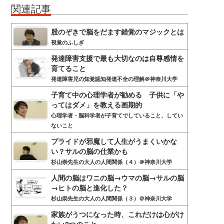
関連記事
股のぞきで脳をだます錯覚のマジックとは
視覚のふしぎ
発達障害支援で最も大切なのは自尊感情を
育てること
発達障害児の知覚認知発達不全の理解＠神奈川大学
子育て中の心理学者が勧める 子供に「や
ってはダメ」を教える画期的
心理学者・脳科学者が子育てでしていること、してい
ないこと
プライドが邪魔して人生がうまくいかな
い？サルの脳の仕業かも
杉山崇先生の大人の人間関係（４）＠神奈川大学
人間の脳はワニの脳→ウマの脳→サルの脳
→ヒトの脳と進化した？
杉山崇先生の大人の人間関係（３）＠神奈川大学
家族がうつになった時、これだけは心がけ