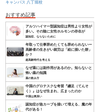
キャンパス
八丁堀校
おすすめ記事
アルツハイマー型認知症は男性より女性が
多い。その陰に女性ホルモンの存在が
認知症、ならないために
年取って仕事辞めたくても辞められないー
高齢者の生きがい就労は「絵に描いた餅」
か？
超高齢時代を考える
なぜ薬には副作用があるのか。知らないと
怖い薬の知識
薬の飲み方
中国のグロテスクな奇習『纏足（てんそ
く）』はなぜ生まれ、広まったのか
中国は奥深い
認知症が急カーブを描いて増える、魔の年
代がある！