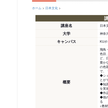
ホーム
>
日本文化
>
講座名
日本
大学
神奈
キャンパス
KU
飛鳥
色目
ど、
豊か
の色
で、
◆シ
とが
概要
◆知
を実
◆作
◆他
る
<教材