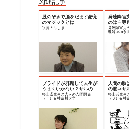
関連記事
股のぞきで脳をだます錯覚
発達障害
のマジックとは
のは自尊
視覚のふしぎ
発達障害児
理解＠神奈
プライドが邪魔して人生が
人間の脳
うまくいかない？サルの脳
の脳→サ
の仕業かも
と進化し
杉山崇先生の大人の人間関係
杉山崇先生
（４）＠神奈川大学
（３）＠神