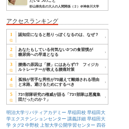
たい2つのこと
杉山崇先生の大人の人間関係（２）＠神奈川大学
アクセスランキング
認知症になると怒りっぽくなるのは、なぜ？
1
あなたもしている何気ない3つの食習慣が
2
糖尿病への早道となる
腰痛の原因は「腰」にはあらず!? フィジカ
3
ルトレーナーが教える腰痛対策
孤独が苦手な男性が70越えて離婚される理由
4
と末路。避けるためにするべき
731部隊研究の権威が語る「731部隊は悪魔集
5
団だったのか？」
明治大学リバティアカデミー
早稲田校
早稲田大
学エクステンションセンター
講義詳細
早稲田大
学
タグ2
中野校
上智大学公開学習センター
四谷