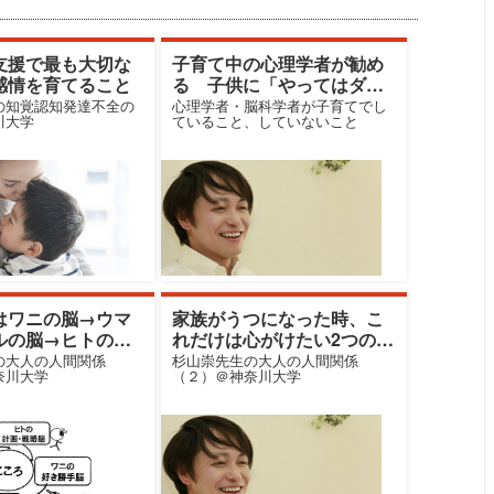
支援で最も大切な
子育て中の心理学者が勧め
感情を育てること
る 子供に「やってはダ
メ」を教える画期的方法
の知覚認知発達不全の
心理学者・脳科学者が子育てでし
川大学
ていること、していないこと
はワニの脳→ウマ
家族がうつになった時、こ
ルの脳→ヒトの脳
れだけは心がけたい2つのこ
た？
と
の大人の人間関係
杉山崇先生の大人の人間関係
奈川大学
（２）＠神奈川大学