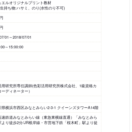
ュエルオリジナルプリント教材
講生持ち物:ハサミ、のり(水性のり不可)
0円
0円
07/01～2018/07/01
:00～15:00:00
活用研究所専任講師(色彩活用研究所株式会社、1級資格カ
コーディネーター）
県横浜市西区みなとみらい2-3-1 クイーンズタワーA14階
高速鉄道みなとみらい線（東急東横線直通）「みなとみら
駅より徒歩2分/JR根岸線・市営地下鉄「桜木町」駅より徒