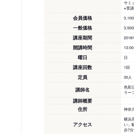
サミ
※受
会員価格
3,10
一般価格
3,50
講座期間
2018/
開講時間
13:00
曜日
日
講座回数
1回
定員
30人
色彩
講師名
ラー
講師概要
住所
神奈川
横浜
アクセス
い」
歩7分