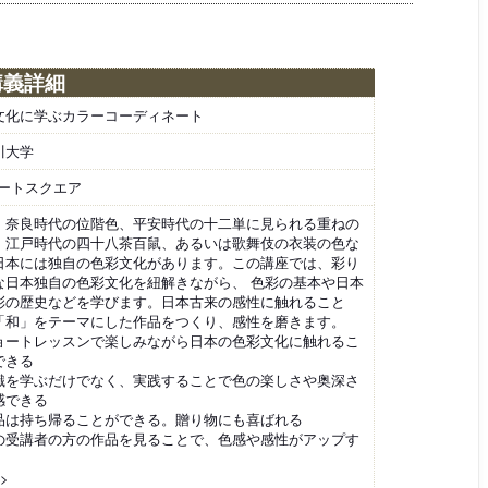
講義詳細
文化に学ぶカラーコーディネート
川大学
ポートスクエア
・奈良時代の位階色、平安時代の十二単に見られる重ねの
、江戸時代の四十八茶百鼠、あるいは歌舞伎の衣装の色な
日本には独自の色彩文化があります。この講座では、彩り
な日本独自の色彩文化を紐解きながら、 色彩の基本や日本
彩の歴史などを学びます。日本古来の感性に触れること
「和」をテーマにした作品をつくり、感性を磨きます。
ョートレッスンで楽しみながら日本の色彩文化に触れるこ
できる
識を学ぶだけでなく、実践することで色の楽しさや奥深さ
感できる
品は持ち帰ることができる。贈り物にも喜ばれる
の受講者の方の作品を見ることで、色感や感性がアップす
>