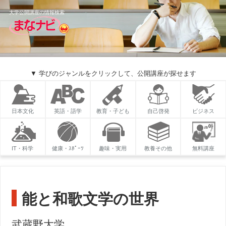
大学公開講座の情報検索
▼ 学びのジャンルをクリックして、公開講座が探せます
日本文化
英語・語学
教育・子ども
自己啓発
ビジネス
IT・科学
健康・ｽﾎﾟｰﾂ
趣味・実用
教養その他
無料講座
能と和歌文学の世界
武蔵野大学