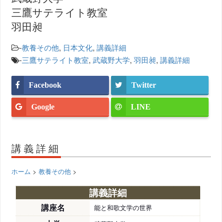
三鷹サテライト教室
羽田昶
-
教養その他
,
日本文化
,
講義詳細
-
三鷹サテライト教室
,
武蔵野大学
,
羽田昶
,
講義詳細
Facebook
Twitter
Google
LINE
講義詳細
ホーム
>
教養その他
>
講義詳細
講座名
能と和歌文学の世界