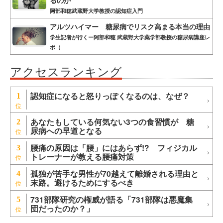
阿部和穂武蔵野大学教授の認知症入門
アルツハイマー 糖尿病でリスク高まる本当の理由
学生記者が行くー阿部和穂 武蔵野大学薬学部教授の糖尿病講座レ
ポ（
アクセスランキング
認知症になると怒りっぽくなるのは、なぜ？
1
あなたもしている何気ない3つの食習慣が 糖
2
尿病への早道となる
腰痛の原因は「腰」にはあらず!? フィジカル
3
トレーナーが教える腰痛対策
孤独が苦手な男性が70越えて離婚される理由と
4
末路。避けるためにするべき
731部隊研究の権威が語る「731部隊は悪魔集
5
団だったのか？」