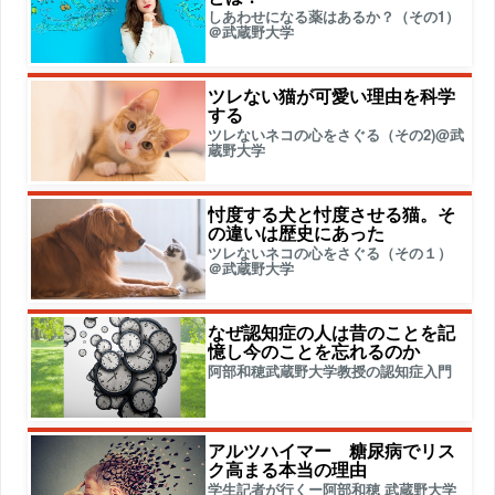
しあわせになる薬はあるか？（その1）
＠武蔵野大学
ツレない猫が可愛い理由を科学
する
ツレないネコの心をさぐる（その2)@武
蔵野大学
忖度する犬と忖度させる猫。そ
の違いは歴史にあった
ツレないネコの心をさぐる（その１）
＠武蔵野大学
なぜ認知症の人は昔のことを記
憶し今のことを忘れるのか
阿部和穂武蔵野大学教授の認知症入門
アルツハイマー 糖尿病でリス
ク高まる本当の理由
学生記者が行くー阿部和穂 武蔵野大学