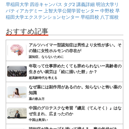
早稲田大学
四谷キャンパス
タグ2
講義詳細
明治大学リ
バティアカデミー
上智大学公開学習センター
中野校
早
稲田大学エクステンションセンター
早稲田校
八丁堀校
おすすめ記事
アルツハイマー型認知症は男性より女性が多い。そ
の陰に女性ホルモンの存在が
認知症、ならないために
年取って仕事辞めたくても辞められないー高齢者の
生きがい就労は「絵に描いた餅」か？
超高齢時代を考える
なぜ薬には副作用があるのか。知らないと怖い薬の
知識
薬の飲み方
中国のグロテスクな奇習『纏足（てんそく）』はな
ぜ生まれ、広まったのか
中国は奥深い
認知症が急カーブを描いて増える、魔の年代があ