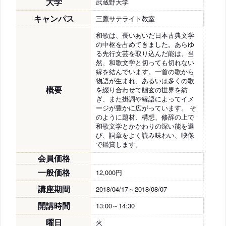
大学
武蔵野大学
キャンパス
三鷹サテライト教室
和歌は、長いあいだ日本古典文学
の中枢を占めてきました。あらゆ
る先行文芸を取り込んだ能は、当
然、和歌文学と切っても切れない
縁を結んでいます。一首の歌から
物語が生まれ、あるいは多くの歌
概要
を綴り合わせて幽玄の世界を紡
ぎ、また掛詞や縁語によってイメ
ージが豊かに広がっています。 そ
のように題材、構想、修辞の上で
和歌文学とかかわりの深い能を選
び、詞章をよく読み味わい、映像
で鑑賞します。
会員価格
一般価格
12,000円
講座期間
2018/04/17～2018/08/07
開講時間
13:00～14:30
曜日
火