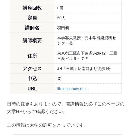
講座回数
8回
定員
50人
講師名
羽田昶
本学客員教授・元本学能楽資料セ
講師概要
ンター長
東京都三鷹市下連雀3-26-12 三鷹
住所
三菱ビル６・７Ｆ
アクセス
JR「三鷹」駅南口より徒歩1分
申込
要
URL
lifelongstudy.mu...
日時の変更もありますので、開講情報は必ずこのページの
大学HPからご確認ください。
この情報は大学の許可をとっています。