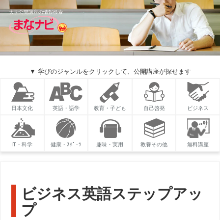
大学公開講座の情報検索
▼ 学びのジャンルをクリックして、公開講座が探せます
日本文化
英語・語学
教育・子ども
自己啓発
ビジネス
IT・科学
健康・ｽﾎﾟｰﾂ
趣味・実用
教養その他
無料講座
ビジネス英語ステップアッ
プ