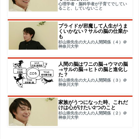
心理学者・脳科学者が子育てでしてい
ること、していないこと
プライドが邪魔して人生がうま
くいかない？サルの脳の仕業か
も
杉山崇先生の大人の人間関係（４）＠
神奈川大学
人間の脳はワニの脳→ウマの脳
→サルの脳→ヒトの脳と進化し
た？
杉山崇先生の大人の人間関係（３）＠
神奈川大学
家族がうつになった時、これだ
けは心がけたい2つのこと
杉山崇先生の大人の人間関係（２）＠
神奈川大学