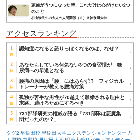
家族がうつになった時、これだけは心がけたい2つ
のこと
杉山崇先生の大人の人間関係（２）＠神奈川大学
アクセスランキング
認知症になると怒りっぽくなるのは、なぜ？
1
あなたもしている何気ない3つの食習慣が 糖
2
尿病への早道となる
腰痛の原因は「腰」にはあらず!? フィジカル
3
トレーナーが教える腰痛対策
孤独が苦手な男性が70越えて離婚される理由と
4
末路。避けるためにするべき
731部隊研究の権威が語る「731部隊は悪魔集
5
団だったのか？」
タグ2
早稲田校
早稲田大学エクステンションセンター
八
丁堀校
中野校
早稲田大学
明治大学リバティアカデミー