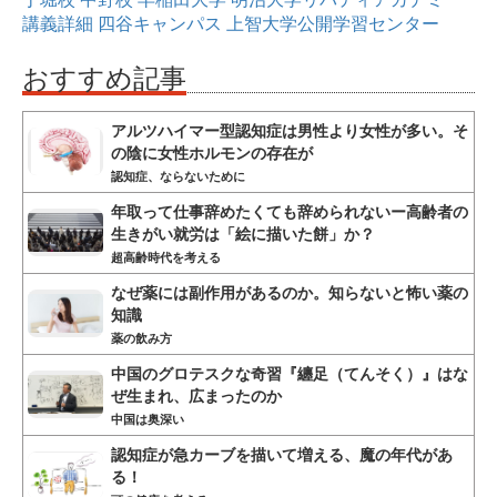
講義詳細
四谷キャンパス
上智大学公開学習センター
おすすめ記事
アルツハイマー型認知症は男性より女性が多い。そ
の陰に女性ホルモンの存在が
認知症、ならないために
年取って仕事辞めたくても辞められないー高齢者の
生きがい就労は「絵に描いた餅」か？
超高齢時代を考える
なぜ薬には副作用があるのか。知らないと怖い薬の
知識
薬の飲み方
中国のグロテスクな奇習『纏足（てんそく）』はな
ぜ生まれ、広まったのか
中国は奥深い
認知症が急カーブを描いて増える、魔の年代があ
る！