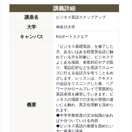
講義詳細
講座名
ビジネス英語ステップアップ
大学
神奈川大学
キャンパス
KUポートスクエア
「ビジネス基礎英語」を修了した
方、あるいはある程度英会話に触
れている方を対象に、ビジネスで
よくある場面、来客対応やアポ取
り、電話応対などを英語でスムー
ズに行える会話力を培うことをめ
ざします。レッスンは、テキスト
の会話をリスニングした後、ペア
ワークやロールプレイで実践的な
英語表現を練習していきます。ビ
ジネスの場面での文化や習慣の違
概要
いにも触れ、異文化理解も深めら
れます。
◆中学卒業程度の文法知識があれ
ば十分ついていける内容
◆ビジネス英語の基礎を固めたい
方に最適な講座