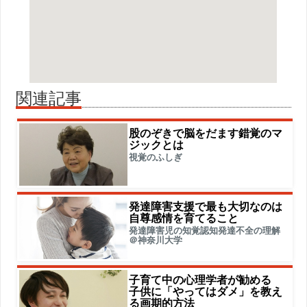
関連記事
股のぞきで脳をだます錯覚のマ
ジックとは
視覚のふしぎ
発達障害支援で最も大切なのは
自尊感情を育てること
発達障害児の知覚認知発達不全の理解
＠神奈川大学
子育て中の心理学者が勧める
子供に「やってはダメ」を教え
る画期的方法