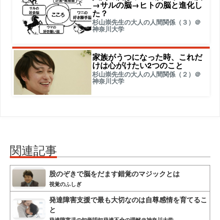
→サルの脳→ヒトの脳と進化し
た？
杉山崇先生の大人の人間関係（３）＠
神奈川大学
家族がうつになった時、これだ
けは心がけたい2つのこと
杉山崇先生の大人の人間関係（２）＠
神奈川大学
関連記事
股のぞきで脳をだます錯覚のマジックとは
視覚のふしぎ
発達障害支援で最も大切なのは自尊感情を育てるこ
と
発達障害児の知覚認知発達不全の理解＠神奈川大学