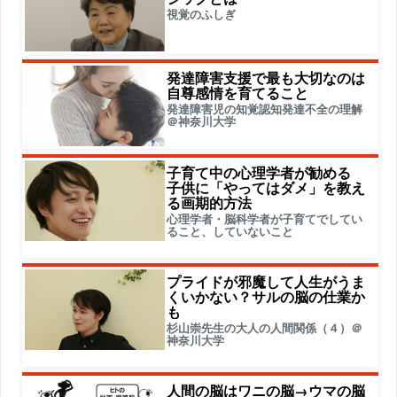
視覚のふしぎ
発達障害支援で最も大切なのは
自尊感情を育てること
発達障害児の知覚認知発達不全の理解
＠神奈川大学
子育て中の心理学者が勧める
子供に「やってはダメ」を教え
る画期的方法
心理学者・脳科学者が子育てでしてい
ること、していないこと
プライドが邪魔して人生がうま
くいかない？サルの脳の仕業か
も
杉山崇先生の大人の人間関係（４）＠
神奈川大学
人間の脳はワニの脳→ウマの脳