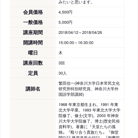
みたいと思います。
会員価格
4,500円
一般価格
5,000円
講座期間
2018/04/12～2018/04/26
開講時間
15:00:00～16:30:00
曜日
木
講座回数
3回
定員
30人
繁田信一(神奈川大学日本常民文化
講師名
研究所特別研究員、神奈川大学外
国語学部講師)
1968 年東京都生まれ。1991 年東
北大学卒業。1993 年東北大学大学
院修了。修士(文学)。2003 年神奈
川大学大学院修了。博士(歴史民俗
資料学)。著書に『天皇たちの孤
独』『殴り合う貴族たち』『御堂
関白記 藤原道長の日記』『御曹司