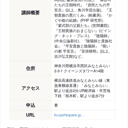
たちの王朝時代』『庶民たちの平
安京』(以上、角川学芸出版)、『王
講師概要
朝貴族の悪だくみ』(柏書房)、『か
ぐや姫の結婚』(PHP 研究所)、
『紫式部の父親たち』(笠間書院)、
『王朝貴族のおまじない』(ビイン
グ・ネット・プレス)、『陰陽師』
(中央公論新社)、『陰陽師と貴族社
会』『平安貴族と陰陽師』『呪い
の都 平安京』『安倍晴明』(以上、
吉川弘文館)など。
神奈川県横浜市西区みなとみらい
住所
2-3-1 クイーンズタワーA14階
横浜高速鉄道みなとみらい線（東
急東横線直通）「みなとみらい」
アクセス
駅より徒歩2分/JR根岸線・市営地
下鉄「桜木町」駅より徒歩7分
申込
要
URL
ku-portsquare.jp...