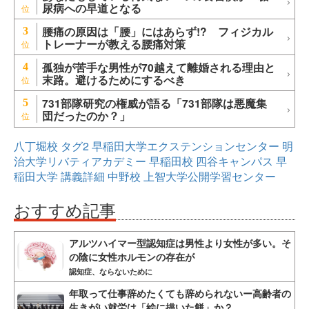
尿病への早道となる
腰痛の原因は「腰」にはあらず!? フィジカル
3
トレーナーが教える腰痛対策
孤独が苦手な男性が70越えて離婚される理由と
4
末路。避けるためにするべき
731部隊研究の権威が語る「731部隊は悪魔集
5
団だったのか？」
八丁堀校
タグ2
早稲田大学エクステンションセンター
明
治大学リバティアカデミー
早稲田校
四谷キャンパス
早
稲田大学
講義詳細
中野校
上智大学公開学習センター
おすすめ記事
アルツハイマー型認知症は男性より女性が多い。そ
の陰に女性ホルモンの存在が
認知症、ならないために
年取って仕事辞めたくても辞められないー高齢者の
生きがい就労は「絵に描いた餅」か？