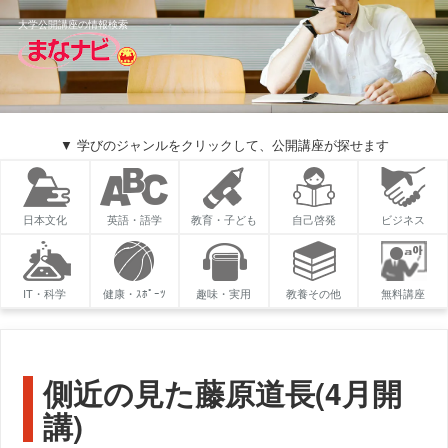
大学公開講座の情報検索
▼ 学びのジャンルをクリックして、公開講座が探せます
日本文化
英語・語学
教育・子ども
自己啓発
ビジネス
IT・科学
健康・ｽﾎﾟｰﾂ
趣味・実用
教養その他
無料講座
側近の見た藤原道長(4月開
講)