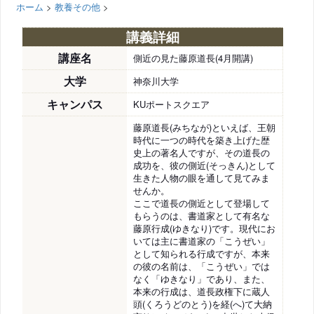
ホーム
>
教養その他
>
講義詳細
講座名
側近の見た藤原道長(4月開講)
大学
神奈川大学
キャンパス
KUポートスクエア
藤原道長(みちなが)といえば、王朝
時代に一つの時代を築き上げた歴
史上の著名人ですが、その道長の
成功を、彼の側近(そっきん)として
生きた人物の眼を通して見てみま
せんか。
ここで道長の側近として登場して
もらうのは、書道家として有名な
藤原行成(ゆきなり)です。現代にお
いては主に書道家の「こうぜい」
として知られる行成ですが、本来
の彼の名前は、「こうぜい」では
なく「ゆきなり」であり、また、
本来の行成は、道長政権下に蔵人
頭(くろうどのとう)を経(へ)て大納