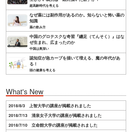
超高齢時代を考える
なぜ薬には副作用があるのか。知らないと怖い薬の
知識
薬の飲み方
中国のグロテスクな奇習『纏足（てんそく）』はな
ぜ生まれ、広まったのか
中国は奥深い
認知症が急カーブを描いて増える、魔の年代があ
る！
頭の健康を考える
What's New
2018/8/3 上智大学の講座が掲載されました
2018/7/13 清泉女子大学の講座が掲載されました
2018/7/10 立命館大学の講座が掲載されました