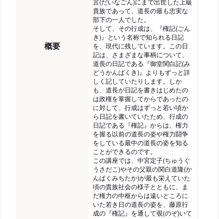
言(だいなごん)にまで出世した上級
貴族であって、道長の最も忠実な
部下の一人でした。
そして、その行成は、『権記(ごん
き)』という名称で知られる日記
概要
を、現代に残しています。この日
記は、さまざまな事柄について、
道長の日記である『御堂関白記(み
どうかんぱくき)』よりもずっと詳
しく記していたりします。しか
も、道長が日記を書きはじめたの
は政権を掌握してからであったの
に対して、行成はずっと若い頃か
ら日記を書いていたため、行成の
日記である『権記』からは、権力
を握る以前の道長の姿や権力闘争
をしている最中の道長の姿を知る
ことができるのです。
この講座では、中宮定子(ちゅうぐ
うさだこ)やその父親の関白道隆(か
んぱくみちたか)が最も栄えていた
頃の貴族社会の様子とともに、ま
だ権力の中枢からは遠いところに
いた若き日の道長の姿を、藤原行
成の『権記』を通して覗(のぞ)いて