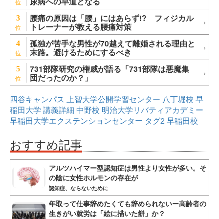
尿病への早道となる
腰痛の原因は「腰」にはあらず!? フィジカル
3
トレーナーが教える腰痛対策
孤独が苦手な男性が70越えて離婚される理由と
4
末路。避けるためにするべき
731部隊研究の権威が語る「731部隊は悪魔集
5
団だったのか？」
四谷キャンパス
上智大学公開学習センター
八丁堀校
早
稲田大学
講義詳細
中野校
明治大学リバティアカデミー
早稲田大学エクステンションセンター
タグ2
早稲田校
おすすめ記事
アルツハイマー型認知症は男性より女性が多い。そ
の陰に女性ホルモンの存在が
認知症、ならないために
年取って仕事辞めたくても辞められないー高齢者の
生きがい就労は「絵に描いた餅」か？