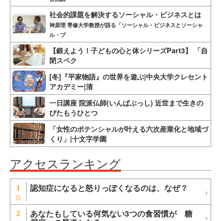
社会的課題を解決するソーシャル・ビジネスとは
神原理 専修大学教授が語る「ソーシャル・ビジネスとソーシャ
ル・プ
【鍛えよう！子どもの心と体シリーズPart3】 「自
閉スペク
[冬]『平家物語』の世界を遊ぶ|中央大学クレセント
アカデミー|清
一日講座 院派仏師(いんぱぶっし) 近世まで生きの
びたもうひとつ
「女性のポテンシャルが叶える六次産業化と地域づ
くり」|十文字学園
アクセスランキング
認知症になると怒りっぽくなるのは、なぜ？
1
あなたもしている何気ない3つの食習慣が 糖
2