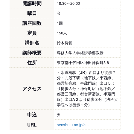
開講時間
18:30～20:00
曜日
金
講座回数
1回
定員
150人
講師名
鈴木将覚
講師概要
専修大学大学経済学部教授
住所
東京都千代田区神田神保町3-8
・水道橋駅（JR）西口より徒歩７
分・九段下駅（地下鉄／東西線、
都営新宿線、半蔵門線）出口５よ
アクセス
り徒歩３分・神保町駅（地下鉄／
都営三田線、都営新宿線、半蔵門
線）出口A２より徒歩３分（法科大
学院へは徒歩１分）
申込
要
URL
senshu-u.ac.jp/e...