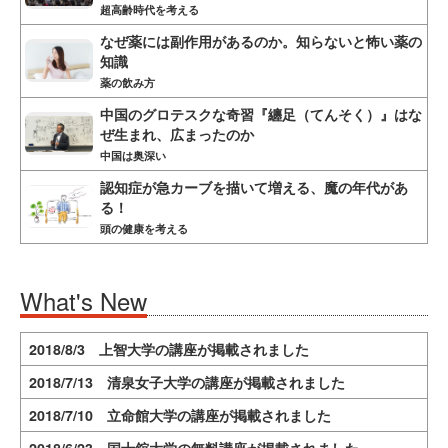
超高齢時代を考える
なぜ薬には副作用があるのか。知らないと怖い薬の
知識
薬の飲み方
中国のグロテスクな奇習『纏足（てんそく）』はな
ぜ生まれ、広まったのか
中国は奥深い
認知症が急カーブを描いて増える、魔の年代があ
る！
頭の健康を考える
What's New
2018/8/3 上智大学の講座が掲載されました
2018/7/13 清泉女子大学の講座が掲載されました
2018/7/10 立命館大学の講座が掲載されました
2018/6/23 国士舘大学の無料講座が掲載されました