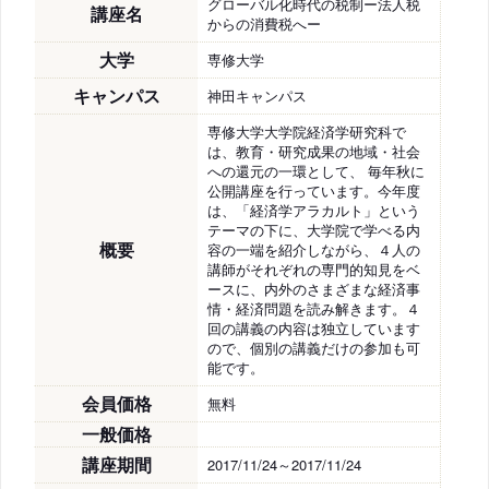
グローバル化時代の税制ー法人税
講座名
からの消費税へー
大学
専修大学
キャンパス
神田キャンパス
専修大学大学院経済学研究科で
は、教育・研究成果の地域・社会
への還元の一環として、 毎年秋に
公開講座を行っています。今年度
は、「経済学アラカルト」という
テーマの下に、大学院で学べる内
概要
容の一端を紹介しながら、４人の
講師がそれぞれの専門的知見をベ
ースに、内外のさまざまな経済事
情・経済問題を読み解きます。４
回の講義の内容は独立しています
ので、個別の講義だけの参加も可
能です。
会員価格
無料
一般価格
講座期間
2017/11/24～2017/11/24