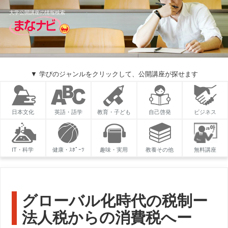
大学公開講座の情報検索
▼ 学びのジャンルをクリックして、公開講座が探せます
日本文化
英語・語学
教育・子ども
自己啓発
ビジネス
IT・科学
健康・ｽﾎﾟｰﾂ
趣味・実用
教養その他
無料講座
グローバル化時代の税制ー
法人税からの消費税へー