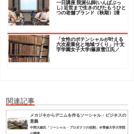
一日講座 院派仏師(いんぱぶっ
し) 近世まで生きのびたもうひと
つの老舗ブランド（秋期）|清
「女性のポテンシャルが叶える
六次産業化と地域づくり」|十文
字学園女子大学|篠原雪江氏／
関連記事
メカジキからデニムを作るソーシャル・ビジネスの
意義
中間大維氏「ソーシャル・プロダクツの役割」＠専修大学大学院
公開講