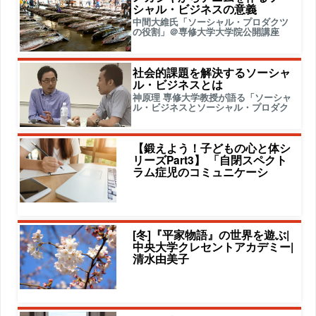
シャル・ビジネスの意義
中間大維氏「ソーシャル・プロダクツ
の役割」＠専修大学大学院公開講座
社会的課題を解決するソーシャ
ル・ビジネスとは
神原理 専修大学教授が語る「ソーシャ
ル・ビジネスとソーシャル・プロダク
【鍛えよう！子どもの心と体シ
リーズPart3】 「自閉スペクト
ラム症児のコミュニケーシ
[冬]『平家物語』の世界を遊ぶ|
中央大学クレセントアカデミー|
清水由美子