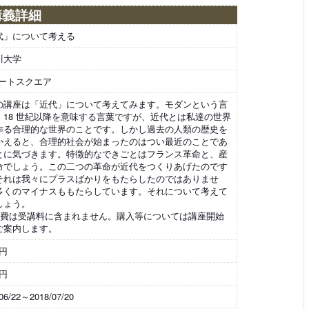
講義詳細
代」について考える
川大学
ポートスクエア
の講座は「近代」について考えてみます。モダンという言
、18 世紀以降を意味する言葉ですが、近代とは私達の世界
作る合理的な世界のことです。しかし過去の人類の歴史を
かえると、合理的社会が始まったのはつい最近のことであ
とに気づきます。特徴的なできごとはフランス革命と、産
命でしょう。この二つの革命が近代をつくりあげたのです
それは我々にプラスばかりをもたらしたのではありませ
多くのマイナスももたらしています。それについて考えて
しょう。
材費は受講料に含まれません。購入等については講座開始
ご案内します。
0円
0円
06/22～2018/07/20