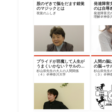
股のぞきで脳をだます錯覚
発達障害
のマジックとは
のは自尊
視覚のふしぎ
発達障害児
理解＠神奈
プライドが邪魔して人生が
人間の脳
うまくいかない？サルの脳
の脳→サ
の仕業かも
と進化し
杉山崇先生の大人の人間関係
杉山崇先生
（４）＠神奈川大学
（３）＠神