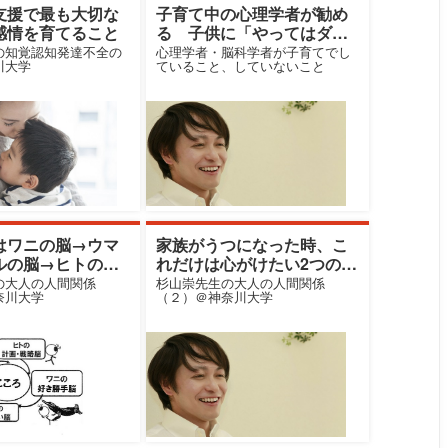
支援で最も大切な
子育て中の心理学者が勧め
感情を育てること
る 子供に「やってはダ
メ」を教える画期的方法
の知覚認知発達不全の
心理学者・脳科学者が子育てでし
川大学
ていること、していないこと
はワニの脳→ウマ
家族がうつになった時、こ
ルの脳→ヒトの脳
れだけは心がけたい2つのこ
た？
と
の大人の人間関係
杉山崇先生の大人の人間関係
奈川大学
（２）＠神奈川大学