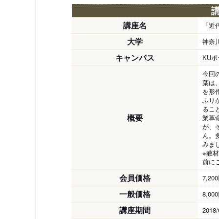
講座名
「近
大学
神奈
キャンパス
KU
今回
葉は
を形
ふり
るこ
概要
業革
が、
ん。
みま
※教
前に
会員価格
7,20
一般価格
8,00
講座期間
2018/