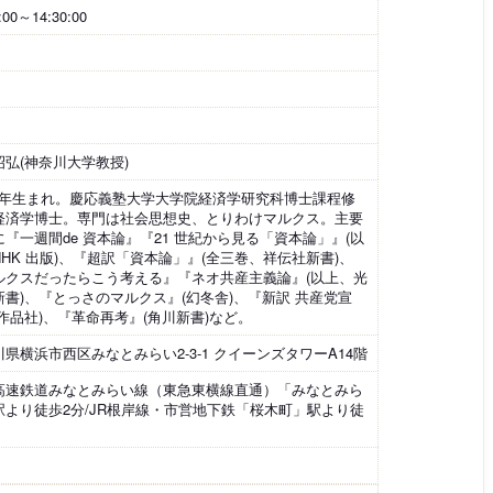
:00～14:30:00
昭弘(神奈川大学教授)
52 年生まれ。慶応義塾大学大学院経済学研究科博士課程修
経済学博士。専門は社会思想史、とりわけマルクス。主要
に『一週間de 資本論』『21 世紀から見る「資本論」』(以
NHK 出版)、『超訳「資本論」』(全三巻、祥伝社新書)、
ルクスだったらこう考える』『ネオ共産主義論』(以上、光
新書)、『とっさのマルクス』(幻冬舎)、『新訳 共産党宣
(作品社)、『革命再考』(角川新書)など。
県横浜市西区みなとみらい2-3-1 クイーンズタワーA14階
高速鉄道みなとみらい線（東急東横線直通）「みなとみら
駅より徒歩2分/JR根岸線・市営地下鉄「桜木町」駅より徒