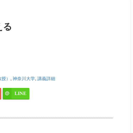
える
教授）
,
神奈川大学
,
講義詳細
LINE