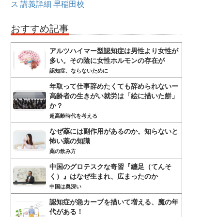
ス
講義詳細
早稲田校
おすすめ記事
アルツハイマー型認知症は男性より女性が
多い。その陰に女性ホルモンの存在が
認知症、ならないために
年取って仕事辞めたくても辞められないー
高齢者の生きがい就労は「絵に描いた餅」
か？
超高齢時代を考える
なぜ薬には副作用があるのか。知らないと
怖い薬の知識
薬の飲み方
中国のグロテスクな奇習『纏足（てんそ
く）』はなぜ生まれ、広まったのか
中国は奥深い
認知症が急カーブを描いて増える、魔の年
代がある！