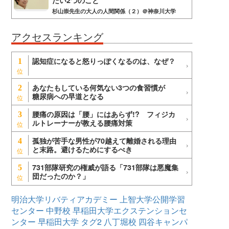
たい2つのこと
杉山崇先生の大人の人間関係（２）＠神奈川大学
アクセスランキング
認知症になると怒りっぽくなるのは、なぜ？
1
あなたもしている何気ない3つの食習慣が
2
糖尿病への早道となる
腰痛の原因は「腰」にはあらず!? フィジカ
3
ルトレーナーが教える腰痛対策
孤独が苦手な男性が70越えて離婚される理由
4
と末路。避けるためにするべき
731部隊研究の権威が語る「731部隊は悪魔集
5
団だったのか？」
明治大学リバティアカデミー
上智大学公開学習
センター
中野校
早稲田大学エクステンションセ
ンター
早稲田大学
タグ2
八丁堀校
四谷キャンパ