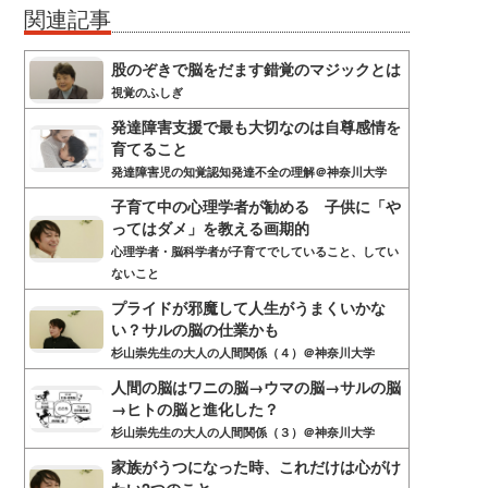
関連記事
股のぞきで脳をだます錯覚のマジックとは
視覚のふしぎ
発達障害支援で最も大切なのは自尊感情を
育てること
発達障害児の知覚認知発達不全の理解＠神奈川大学
子育て中の心理学者が勧める 子供に「や
ってはダメ」を教える画期的
心理学者・脳科学者が子育てでしていること、してい
ないこと
プライドが邪魔して人生がうまくいかな
い？サルの脳の仕業かも
杉山崇先生の大人の人間関係（４）＠神奈川大学
人間の脳はワニの脳→ウマの脳→サルの脳
→ヒトの脳と進化した？
杉山崇先生の大人の人間関係（３）＠神奈川大学
家族がうつになった時、これだけは心がけ