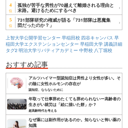
孤独が苦手な男性が70越えて離婚される理由と
4
末路。避けるためにするべき
731部隊研究の権威が語る「731部隊は悪魔集
5
団だったのか？」
上智大学公開学習センター
早稲田校
四谷キャンパス
早
稲田大学エクステンションセンター
早稲田大学
講義詳細
タグ2
明治大学リバティアカデミー
中野校
八丁堀校
おすすめ記事
アルツハイマー型認知症は男性より女性が多い。そ
の陰に女性ホルモンの存在が
認知症、ならないために
年取って仕事辞めたくても辞められないー高齢者の
生きがい就労は「絵に描いた餅」か？
超高齢時代を考える
なぜ薬には副作用があるのか。知らないと怖い薬の
知識