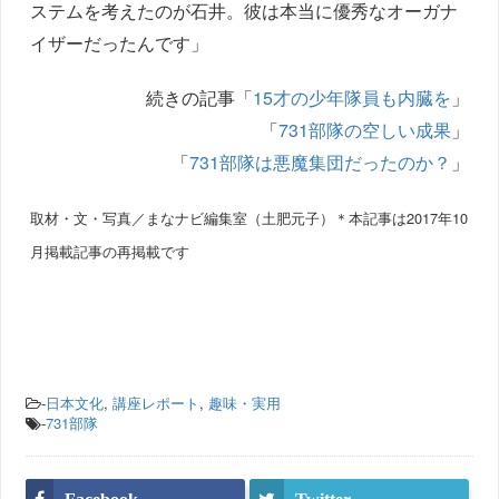
ステムを考えたのが石井。彼は本当に優秀なオーガナ
イザーだったんです」
続きの記事「
15才の少年隊員も内臓を
」
「
731部隊の空しい成果
」
「
731部隊は悪魔集団だったのか？
」
取材・文・写真／まなナビ編集室（土肥元子）＊本記事は2017年10
月掲載記事の再掲載です
-
日本文化
,
講座レポート
,
趣味・実用
-
731部隊