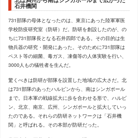
北は満州から南はシンガポールまで広がった
石井機関
731部隊の母体となったのは、東京にあった陸軍軍医
学校防疫研究室（防研）だ。防研を創設したのが、の
ちに731部隊長となる石井四郎である。その目的は生
物兵器の研究・開発にあった。そのために731部隊は
ペスト等の細菌、毒ガス、凍傷等の人体実験を行い、
3000人もの犠牲者を生んだ。
驚くべきは防研が部隊を設置した地域の広大さだ。北
は731部隊のあったハルビンから、南はシンガポール
まで。日本軍の戦線拡大に歩を合わせる形で、ハルビ
ン、北京、南京、広州、シンガポールと拡大していっ
たのである。それらの防研ネットワークは「石井機
関」と呼ばれる。その本部が防研だった。