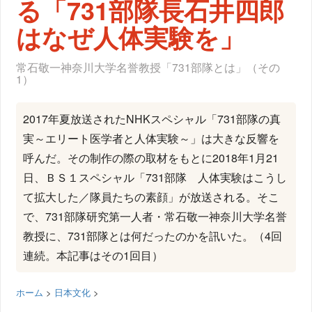
る「731部隊長石井四郎
はなぜ人体実験を」
常石敬一神奈川大学名誉教授「731部隊とは」（その
1）
2017年夏放送されたNHKスペシャル「731部隊の真
実～エリート医学者と人体実験～」は大きな反響を
呼んだ。その制作の際の取材をもとに2018年1月21
日、ＢＳ１スペシャル「731部隊 人体実験はこうし
て拡大した／隊員たちの素顔」が放送される。そこ
で、731部隊研究第一人者・常石敬一神奈川大学名誉
教授に、731部隊とは何だったのかを訊いた。（4回
連続。本記事はその1回目）
ホーム
>
日本文化
>