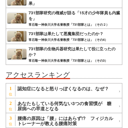
果」
731部隊研究の権威が語る「15才の少年隊員も内臓
を」
常石敬一神奈川大学名誉教授「731部隊とは」（その２）
731部隊は果たして悪魔集団だったのか？
常石敬一神奈川大学名誉教授「731部隊とは」（その4）
731部隊の生物兵器研究は果たして役に立ったの
か？
常石敬一神奈川大学名誉教授「731部隊とは」（その3）
アクセスランキング
認知症になると怒りっぽくなるのは、なぜ？
1
あなたもしている何気ない3つの食習慣が 糖
2
尿病への早道となる
腰痛の原因は「腰」にはあらず!? フィジカル
3
トレーナーが教える腰痛対策