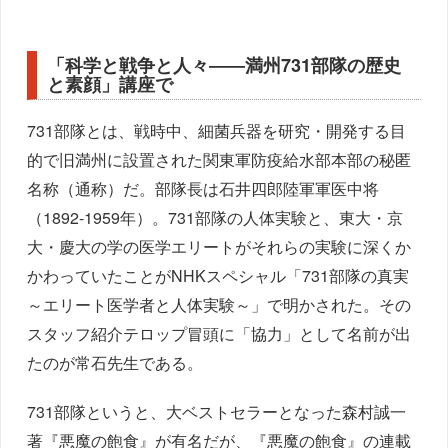
「科学と戦争と人々――満州731部隊の歴史
と素顔」講座で
731部隊とは、戦時中、細菌兵器を研究・開発する目
的で旧満州に設置された関東軍防疫給水部本部の秘匿
名称（通称）だ。部隊長は石井四郎陸軍軍医中将
（1892-1959年）。731部隊の人体実験と、東大・京
大・慶大の学の医学エリートがそれらの実験に深くか
かわっていたことがNHKスペシャル「731部隊の真実
～エリート医学者と人体実験～」で明かされた。その
スタッフ紹介テロップ冒頭に「協力」として名前が出
たのが常石先生である。
731部隊というと、大ベストセラーとなった森村誠一
著『悪魔の飽食』が有名だが、『悪魔の飽食』の連載