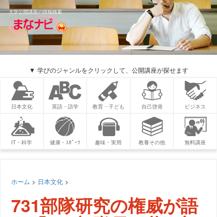
大学公開講座の情報検索
▼ 学びのジャンルをクリックして、公開講座が探せます
日本文化
英語・語学
教育・子ども
自己啓発
ビジネス
IT・科学
健康・ｽﾎﾟｰﾂ
趣味・実用
教養その他
無料講座
ホーム
>
日本文化
>
731部隊研究の権威が語