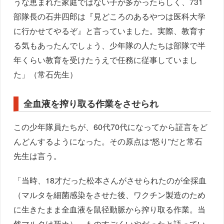
うな恵まれた家庭ではない子が多かったらしく、731
部隊長の石井四郎は『見どころのあるやつは医科大学
に行かせてやるぞ』と言っていました。実際、教育す
る気もあったんでしょう、少年隊の人たちは部隊で半
年くらい教育を受けたうえで任務に従事していまし
た」（常石先生）
全血液を搾り取る作業をさせられ
この少年隊員たちが、60代70代になってから証言をど
んどんするようになった。その原点は“怒り”だと常石
先生は言う。
「当時、18才だった松本さんがさせられたのが全採血
（マルタを細菌感染をさせた後、ワクチン製造のため
に生きたまま全血液を鼠径動脈から搾り取る作業。当
然マルタは死ぬ）。ものすごくいやだったと語ってい