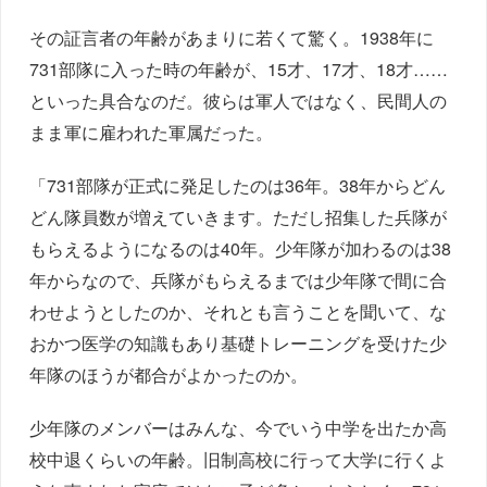
その証言者の年齢があまりに若くて驚く。1938年に
731部隊に入った時の年齢が、15才、17才、18才……
といった具合なのだ。彼らは軍人ではなく、民間人の
まま軍に雇われた軍属だった。
「731部隊が正式に発足したのは36年。38年からどん
どん隊員数が増えていきます。ただし招集した兵隊が
もらえるようになるのは40年。少年隊が加わるのは38
年からなので、兵隊がもらえるまでは少年隊で間に合
わせようとしたのか、それとも言うことを聞いて、な
おかつ医学の知識もあり基礎トレーニングを受けた少
年隊のほうが都合がよかったのか。
少年隊のメンバーはみんな、今でいう中学を出たか高
校中退くらいの年齢。旧制高校に行って大学に行くよ