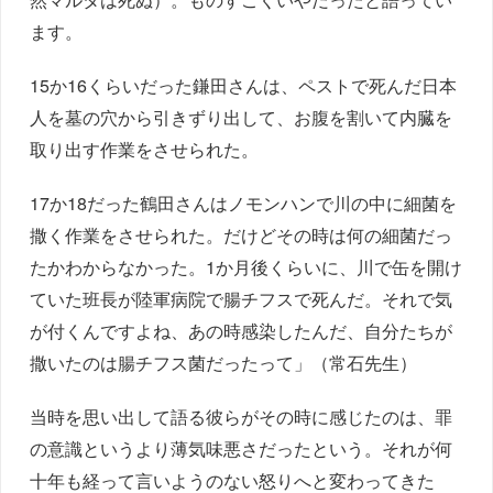
ます。
15か16くらいだった鎌田さんは、ペストで死んだ日本
人を墓の穴から引きずり出して、お腹を割いて内臓を
取り出す作業をさせられた。
17か18だった鶴田さんはノモンハンで川の中に細菌を
撒く作業をさせられた。だけどその時は何の細菌だっ
たかわからなかった。1か月後くらいに、川で缶を開け
ていた班長が陸軍病院で腸チフスで死んだ。それで気
が付くんですよね、あの時感染したんだ、自分たちが
撒いたのは腸チフス菌だったって」（常石先生）
当時を思い出して語る彼らがその時に感じたのは、罪
の意識というより薄気味悪さだったという。それが何
十年も経って言いようのない怒りへと変わってきた