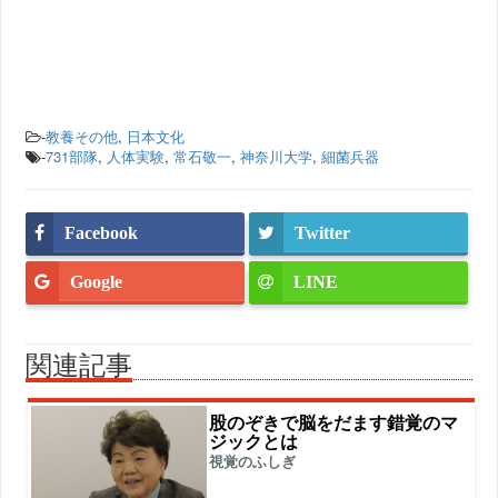
-
教養その他
,
日本文化
-
731部隊
,
人体実験
,
常石敬一
,
神奈川大学
,
細菌兵器
Facebook
Twitter
Google
LINE
関連記事
股のぞきで脳をだます錯覚のマ
ジックとは
視覚のふしぎ