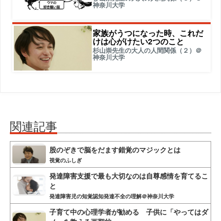
神奈川大学
家族がうつになった時、これだ
けは心がけたい2つのこと
杉山崇先生の大人の人間関係（２）＠
神奈川大学
関連記事
股のぞきで脳をだます錯覚のマジックとは
視覚のふしぎ
発達障害支援で最も大切なのは自尊感情を育てるこ
と
発達障害児の知覚認知発達不全の理解＠神奈川大学
子育て中の心理学者が勧める 子供に「やってはダ