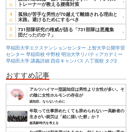
トレーナーが教える腰痛対策
孤独が苦手な男性が70越えて離婚される理由と
4
末路。避けるためにするべき
731部隊研究の権威が語る「731部隊は悪魔集
5
団だったのか？」
早稲田大学エクステンションセンター
上智大学公開学習
センター
早稲田校
中野校
明治大学リバティアカデミー
早稲田大学
講義詳細
四谷キャンパス
八丁堀校
タグ2
おすすめ記事
アルツハイマー型認知症は男性より女性が多い。そ
の陰に女性ホルモンの存在が
認知症、ならないために
年取って仕事辞めたくても辞められないー高齢者の
生きがい就労は「絵に描いた餅」か？
超高齢時代を考える
なぜ薬には副作用があるのか。知らないと怖い薬の