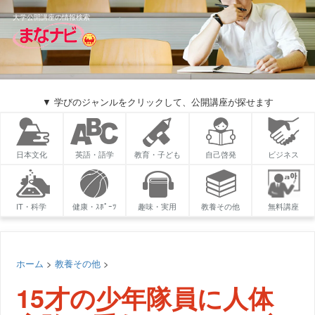
大学公開講座の情報検索
▼ 学びのジャンルをクリックして、公開講座が探せます
日本文化
英語・語学
教育・子ども
自己啓発
ビジネス
IT・科学
健康・ｽﾎﾟｰﾂ
趣味・実用
教養その他
無料講座
ホーム
>
教養その他
>
15才の少年隊員に人体