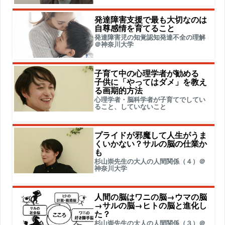
発達障害支援で最も大切なのは
自尊感情を育てること
発達障害児の知覚認知発達不全の理解
＠神奈川大学
子育て中の心理学者が勧める
子供に「やってはダメ」を教え
る画期的方法
心理学者・脳科学者が子育てでしてい
ること、していないこと
プライドが邪魔して人生がうま
くいかない？サルの脳の仕業か
も
杉山崇先生の大人の人間関係（４）＠
神奈川大学
人間の脳はワニの脳→ウマの脳
→サルの脳→ヒトの脳と進化し
た？
杉山崇先生の大人の人間関係（３）＠