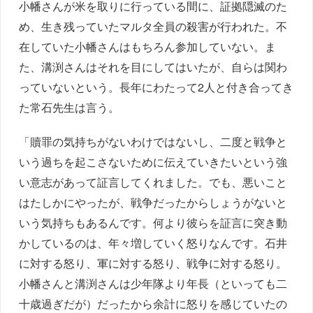
小幡さんが米を取りに行っている間に、証拠隠滅のた
め、生き残っていたマルタ全員の殺害が行われた。不
在していた小幡さんはもちろん参加していない。ま
た、溝渕さんはそれを目にしてはいたが、自らは関わ
っていないという。長年にわたって2人と付き合ってき
た常石先生は言う。
「贖罪の気持ちがないわけではないし、二度と戦争と
いう過ちを起こさないために伝えていきたいという強
い意志があって証言してくれました。でも、悪いこと
はたしかにやったが、戦争だったからしょうがないと
いう気持ちもあるんです。何より彼らを証言に突き動
かしているのは、年々増していく怒りなんです。石井
に対する怒り、軍に対する怒り、戦争に対する怒り。
小幡さんと溝渕さんは少年隊より年長（といっても二
十歳過ぎだが）だったから余計に怒りを感じていたの