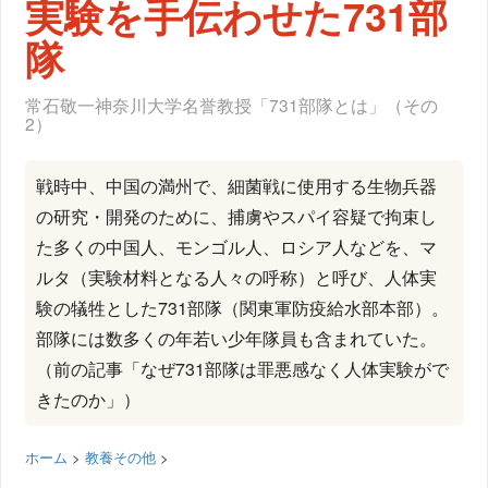
実験を手伝わせた731部
隊
常石敬一神奈川大学名誉教授「731部隊とは」（その
2）
戦時中、中国の満州で、細菌戦に使用する生物兵器
の研究・開発のために、捕虜やスパイ容疑で拘束し
た多くの中国人、モンゴル人、ロシア人などを、マ
ルタ（実験材料となる人々の呼称）と呼び、人体実
験の犠牲とした731部隊（関東軍防疫給水部本部）。
部隊には数多くの年若い少年隊員も含まれていた。
（前の記事「なぜ731部隊は罪悪感なく人体実験がで
きたのか」）
ホーム
>
教養その他
>