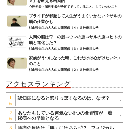
メ」を教える画期的
心理学者・脳科学者が子育てでしていること、していないこと
プライドが邪魔して人生がうまくいかない？サルの
脳の仕業かも
杉山崇先生の大人の人間関係（４）＠神奈川大学
人間の脳はワニの脳→ウマの脳→サルの脳→ヒトの
脳と進化した？
杉山崇先生の大人の人間関係（３）＠神奈川大学
家族がうつになった時、これだけは心がけたい2つ
のこと
杉山崇先生の大人の人間関係（２）＠神奈川大学
アクセスランキング
認知症になると怒りっぽくなるのは、なぜ？
1
あなたもしている何気ない3つの食習慣が 糖
2
尿病への早道となる
腰痛の原因は「腰」にはあらず!? フィジカル
3