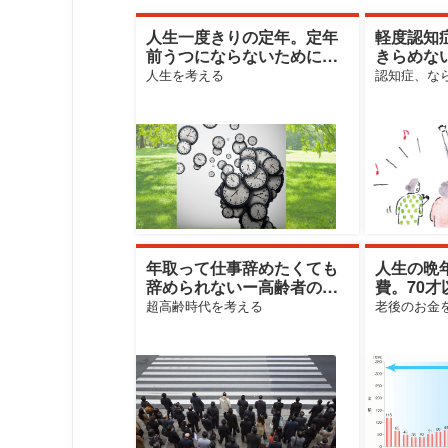
人生一度きりの定年。定年
軽度認知
前うつにならないために心
きらめな
がけるべきこと
行しない
人生を考える
認知症、な
年取って仕事辞めたくても
人生の晩
辞められないー高齢者の生
費。70
きがい就労は「絵に描いた
医療費の
超高齢時代を考える
老後のお金
餅」か？