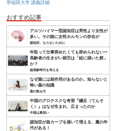
早稲田大学
講義詳細
おすすめ記事
アルツハイマー型認知症は男性より女性が
多い。その陰に女性ホルモンの存在が
認知症、ならないために
年取って仕事辞めたくても辞められないー
高齢者の生きがい就労は「絵に描いた餅」
か？
超高齢時代を考える
なぜ薬には副作用があるのか。知らないと
怖い薬の知識
薬の飲み方
中国のグロテスクな奇習『纏足（てんそ
く）』はなぜ生まれ、広まったのか
中国は奥深い
認知症が急カーブを描いて増える、魔の年
代がある！