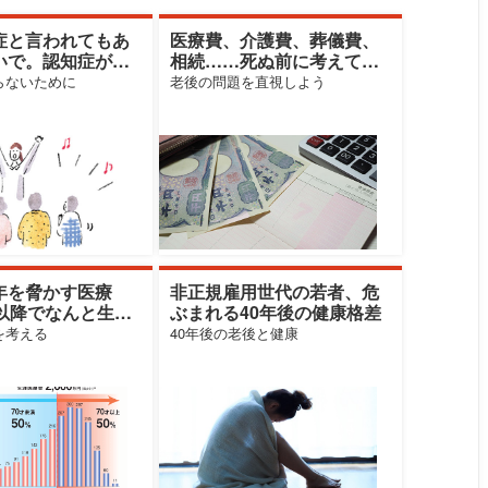
症と言われてもあ
医療費、介護費、葬儀費、
いで。認知症が進
相続……死ぬ前に考えてお
人の割合は？
きたい4つのお金
らないために
老後の問題を直視しよう
年を脅かす医療
非正規雇用世代の若者、危
才以降でなんと生涯
ぶまれる40年後の健康格差
〇〇を！
を考える
40年後の老後と健康