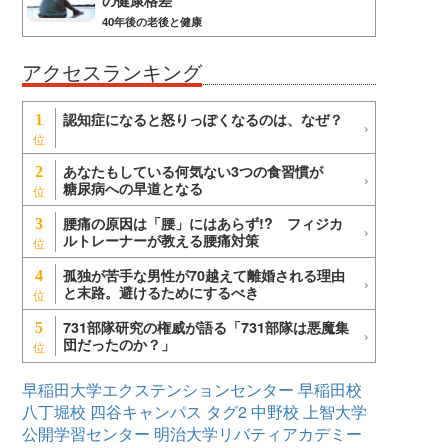
の健康格差
40年後の老後と健康
アクセスランキング
認知症になると怒りっぽくなるのは、なぜ？
1
あなたもしている何気ない3つの食習慣が
2
糖尿病への早道となる
腰痛の原因は「腰」にはあらず!? フィジカ
3
ルトレーナーが教える腰痛対策
孤独が苦手な男性が70越えて離婚される理由
4
と末路。避けるためにするべき
731部隊研究の権威が語る「731部隊は悪魔集
5
団だったのか？」
早稲田大学エクステンションセンター
早稲田校
八丁堀校
四谷キャンパス
タグ2
中野校
上智大学
公開学習センター
明治大学リバティアカデミー