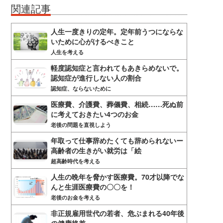
関連記事
人生一度きりの定年。定年前うつにならな
いために心がけるべきこと
人生を考える
軽度認知症と言われてもあきらめないで。
認知症が進行しない人の割合
認知症、ならないために
医療費、介護費、葬儀費、相続……死ぬ前
に考えておきたい4つのお金
老後の問題を直視しよう
年取って仕事辞めたくても辞められないー
高齢者の生きがい就労は「絵
超高齢時代を考える
人生の晩年を脅かす医療費。70才以降でな
んと生涯医療費の〇〇を！
老後のお金を考える
非正規雇用世代の若者、危ぶまれる40年後