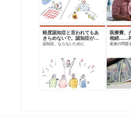
軽度認知症と言われてもあ
医療費、
きらめないで。認知症が進
相続……
行しない人の割合は？
きたい4
認知症、ならないために
老後の問題