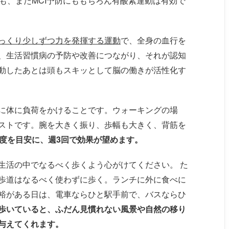
にも、またMCI予防にももちろん有酸素運動は有効で
っくり少しずつ力を発揮する運動
で、全身の血行を
、生活習慣病の予防や改善につながり、それが認知
動したあとは頭もスキッとして脳の働きが活性化す
に体に負荷をかけることです。ウォーキングの場
ストです。腕を大きく振り、歩幅も大きく、背筋を
程度を目安に、週3回で効果が望めます。
生活の中でなるべく歩くよう心がけてください。 た
歩道はなるべく使わずに歩く。ランチに外に食べに
裕がある日は、電車ならひと駅手前で、バスならひ
歩いていると、ふだん見慣れない風景や自然の移り
与えてくれます。