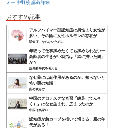
ミー
中野校
講義詳細
おすすめ記事
アルツハイマー型認知症は男性より女性が
多い。その陰に女性ホルモンの存在が
認知症、ならないために
年取って仕事辞めたくても辞められないー
高齢者の生きがい就労は「絵に描いた餅」
か？
超高齢時代を考える
なぜ薬には副作用があるのか。知らないと
怖い薬の知識
薬の飲み方
中国のグロテスクな奇習『纏足（てんそ
く）』はなぜ生まれ、広まったのか
中国は奥深い
認知症が急カーブを描いて増える、魔の年
代がある！